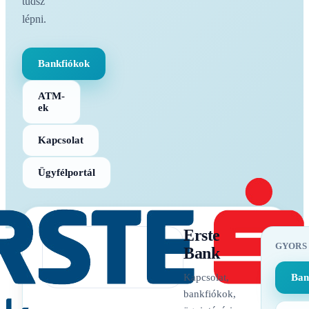
tudsz
lépni.
Bankfiókok
ATM-
ek
Kapcsolat
Ügyfélportál
Erste
GYORS
Bank
Kapcsolat,
Ban
bankfiókok,