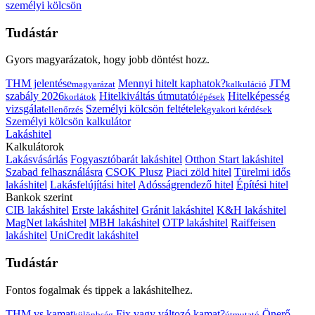
személyi kölcsön
Tudástár
Gyors magyarázatok, hogy jobb döntést hozz.
THM jelentése
Mennyi hitelt kaphatok?
JTM
magyarázat
kalkuláció
szabály 2026
Hitelkiváltás útmutató
Hitelképesség
korlátok
lépések
vizsgálat
Személyi kölcsön feltételek
ellenőrzés
gyakori kérdések
Személyi kölcsön kalkulátor
Lakáshitel
Kalkulátorok
Lakásvásárlás
Fogyasztóbarát lakáshitel
Otthon Start lakáshitel
Szabad felhasználásra
CSOK Plusz
Piaci zöld hitel
Türelmi idős
lakáshitel
Lakásfelújítási hitel
Adósságrendező hitel
Építési hitel
Bankok szerint
CIB lakáshitel
Erste lakáshitel
Gránit lakáshitel
K&H lakáshitel
MagNet lakáshitel
MBH lakáshitel
OTP lakáshitel
Raiffeisen
lakáshitel
UniCredit lakáshitel
Tudástár
Fontos fogalmak és tippek a lakáshitelhez.
THM vs kamat
Fix vagy változó kamat?
Önerő
különbség
útmutató