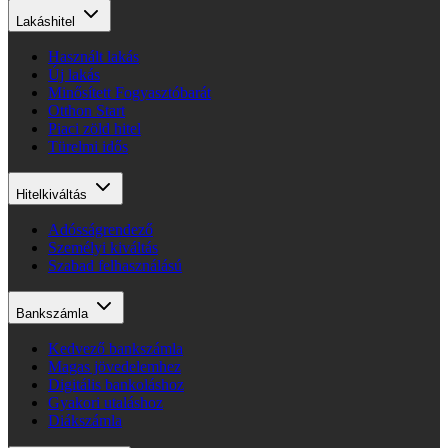
Lakáshitel
Használt lakás
Új lakás
Minősített Fogyasztóbarát
Otthon Start
Piaci zöld hitel
Türelmi idős
Hitelkiváltás
Adósságrendező
Személyi kiváltás
Szabad felhasználású
Bankszámla
Kedvező bankszámla
Magas jövedelemhez
Digitális bankoláshoz
Gyakori utaláshoz
Diákszámla