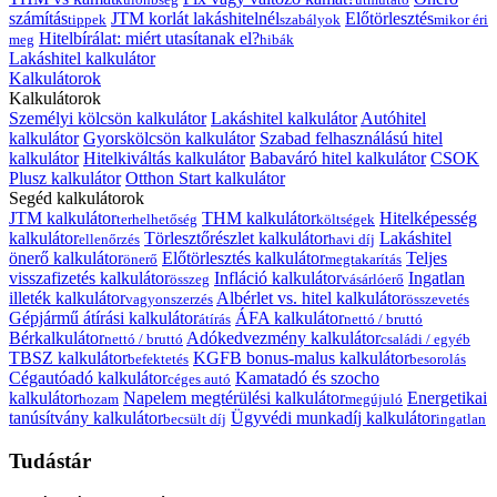
számítás
JTM korlát lakáshitelnél
Előtörlesztés
tippek
szabályok
mikor éri
Hitelbírálat: miért utasítanak el?
meg
hibák
Lakáshitel kalkulátor
Kalkulátorok
Kalkulátorok
Személyi kölcsön kalkulátor
Lakáshitel kalkulátor
Autóhitel
kalkulátor
Gyorskölcsön kalkulátor
Szabad felhasználású hitel
kalkulátor
Hitelkiváltás kalkulátor
Babaváró hitel kalkulátor
CSOK
Plusz kalkulátor
Otthon Start kalkulátor
Segéd kalkulátorok
JTM kalkulátor
THM kalkulátor
Hitelképesség
terhelhetőség
költségek
kalkulátor
Törlesztőrészlet kalkulátor
Lakáshitel
ellenőrzés
havi díj
önerő kalkulátor
Előtörlesztés kalkulátor
Teljes
önerő
megtakarítás
visszafizetés kalkulátor
Infláció kalkulátor
Ingatlan
összeg
vásárlóerő
illeték kalkulátor
Albérlet vs. hitel kalkulátor
vagyonszerzés
összevetés
Gépjármű átírási kalkulátor
ÁFA kalkulátor
átírás
nettó / bruttó
Bérkalkulátor
Adókedvezmény kalkulátor
nettó / bruttó
családi / egyéb
TBSZ kalkulátor
KGFB bonus-malus kalkulátor
befektetés
besorolás
Cégautóadó kalkulátor
Kamatadó és szocho
céges autó
kalkulátor
Napelem megtérülési kalkulátor
Energetikai
hozam
megújuló
tanúsítvány kalkulátor
Ügyvédi munkadíj kalkulátor
becsült díj
ingatlan
Tudástár