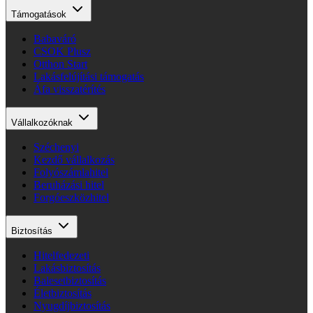
Támogatások
Babaváró
CSOK Plusz
Otthon Start
Lakásfelújítási támogatás
Áfa visszatérítés
Vállalkozóknak
Széchenyi
Kezdő vállalkozás
Folyószámlahitel
Beruházási hitel
Forgóeszközhitel
Biztosítás
Hitelfedezeti
Lakásbiztosítás
Balesetbiztosítás
Életbiztosítás
Nyugdíjbiztosítás