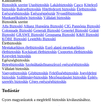
Kalkulátorok
Biztosítók szerint
Utasbiztosítás
Lakásbiztosítás
Casco
Kötelező
biztosítás
Balesetbiztosítás
Hitelfedezeti biztosítás
Életbiztosítás
Egészségbiztosítás
Egészségpénztár
Nyugdíjbiztosítás
Munkanélküliség biztosítás
Vállalati biztosítás
Biztosítók szerint
Alfa Biztosító
Allianz Hungária Biztosító
CIG Pannónia Biztosító
Colonnade Biztosító
Generali Biztosító
Genertel Biztosító
Gránit
Biztosító
GRAWE Biztosító
Groupama Biztosító
K&H Biztosító
KÖBE Biztosító
LegitiMo Biztosító
Életbiztosítás
Megtakarításos életbiztosítás
Euró alapú megtakarításos
életbiztosítás
Kockázati életbiztosítás
Csoportos életbiztosítás
Kegyeleti biztosítás
Egészségbiztosítás
Betegbiztosítás
Szolgáltatásfinanszírozó egészségbiztosítás
Vállalati biztosítás
Vagyonbiztosítás
Gépbiztosítás
Felelősségbiztosítás
Jogvédelmi
biztosítás
Szállítmánybiztosítás
Mezőgazdasági biztosítás
Építés-
szerelés biztosítás
Céges egészségbiztosítás
Tudástár
Gyors magyarázatok a megfelelő biztosítás kiválasztásához.