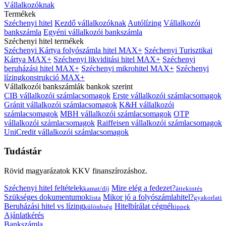
Vállalkozóknak
Termékek
Széchenyi hitel
Kezdő vállalkozóknak
Autólízing
Vállalkozói
bankszámla
Egyéni vállalkozói bankszámla
Széchenyi hitel termékek
Széchenyi Kártya folyószámla hitel MAX+
Széchenyi Turisztikai
Kártya MAX+
Széchenyi likviditási hitel MAX+
Széchenyi
beruházási hitel MAX+
Széchenyi mikrohitel MAX+
Széchenyi
lízingkonstrukció MAX+
Vállalkozói bankszámlák bankok szerint
CIB vállalkozói számlacsomagok
Erste vállalkozói számlacsomagok
Gránit vállalkozói számlacsomagok
K&H vállalkozói
számlacsomagok
MBH vállalkozói számlacsomagok
OTP
vállalkozói számlacsomagok
Raiffeisen vállalkozói számlacsomagok
UniCredit vállalkozói számlacsomagok
Tudástár
Rövid magyarázatok KKV finanszírozáshoz.
Széchenyi hitel feltételek
Mire elég a fedezet?
kamat/díj
áttekintés
Szükséges dokumentumok
Mikor jó a folyószámlahitel?
lista
gyakorlati
Beruházási hitel vs lízing
Hitelbírálat cégnél
különbség
tippek
Ajánlatkérés
Bankszámla