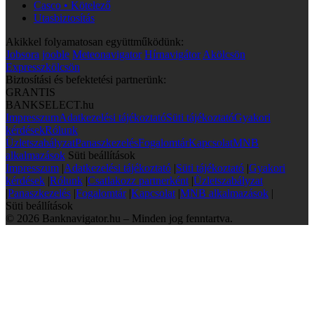
Casco • Kötelező
Utasbiztosítás
Akikkel folyamatosan együttműködünk:
Jobsora
jooble
Meteonavigator
Hírnavigátor
Akölcsön
Expresszkölcsön
Biztosítási és befektetési partnerünk:
GRANTIS
BANKSELECT.hu
Impresszum
Adatkezelési tájékoztató
Süti tájékoztató
Gyakori
kérdések
Rólunk
Üzletszabályzat
Panaszkezelés
Fogalomtár
Kapcsolat
MNB
alkalmazások
Süti beállítások
Impresszum
|
Adatkezelési tájékoztató
|
Süti tájékoztató
|
Gyakori
kérdések
|
Rólunk
|
Csatlakozz partnerként
|
Üzletszabályzat
|
Panaszkezelés
|
Fogalomtár
|
Kapcsolat
|
MNB alkalmazások
|
Süti beállítások
© 2026 Banknavigator.hu – Minden jog fenntartva.