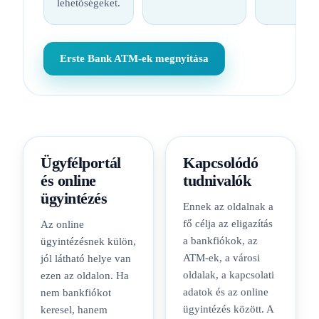
lehetőségeket.
Erste Bank ATM-ek megnyitása
Ügyfélportál
Kapcsolódó
és online
tudnivalók
ügyintézés
Ennek az oldalnak a
fő célja az eligazítás
Az online
a bankfiókok, az
ügyintézésnek külön,
ATM-ek, a városi
jól látható helye van
oldalak, a kapcsolati
ezen az oldalon. Ha
adatok és az online
nem bankfiókot
ügyintézés között. A
keresel, hanem