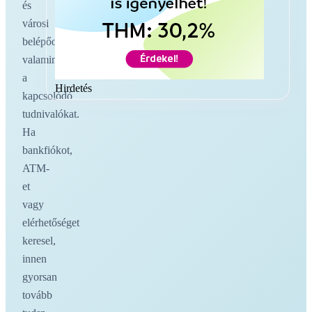
és
városi
belépőoldalakat,
valamint
a
Hirdetés
kapcsolódó
tudnivalókat.
Ha
bankfiókot,
ATM-
et
vagy
elérhetőséget
keresel,
innen
gyorsan
tovább