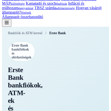
MÁP
Kamatadó és szocho
Infláció és
különbség
adózás
reálhozam
TBSZ számla
Hogyan vásárolj
magyarázat
adómentesség
állampapírt?
lépések
Állampapír összehasonlító
Bankfiók és ATM kereső
/
Erste Bank
Erste Bank
bankfiókok
és
elérhetőségek
Erste
Bank
bankfiókok,
ATM-
ek
és