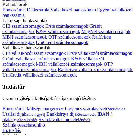
Kalkulátorok
Bankszámla
Diákszámla
Vállalkozói bankszámla
Egyéni vállalkozói
bankszámla
Lakossági bankszámlák
CIB számlacsomagok
Erste számlacsomagok
Gránit
számlacsomagok
K&H számlacsomagok
MagNet számlacsomagok
MBH számlacsomagok
OTP számlacsomagok
Raiffeisen
számlacsomagok
UniCredit számlacsomagok
Vállalkozói bankszámlák
CIB vállalkozói számlacsomagok
Erste vállalkozói számlacsomagok
Gránit vállalkozói számlacsomagok
K&H vállalkozói
számlacsomagok
MBH vállalkozói számlacsomagok
OTP
vállalkozói számlacsomagok
Raiffeisen vállalkozói számlacsomagok
UniCredit vállalkozói számlacsomagok
Tudástár
Gyors segítség a költségek és díjak megértéséhez.
Bankszámla költségek
Ingyenes számlavezetés
magyarázat
feltételek
Utalási díjak
Bankkártya díjak
IBAN /
mire figyelj
összevetés
utalás
Számlaváltás menete
gyakori kérdés
lépések
Számla összehasonlító
Biztosítás