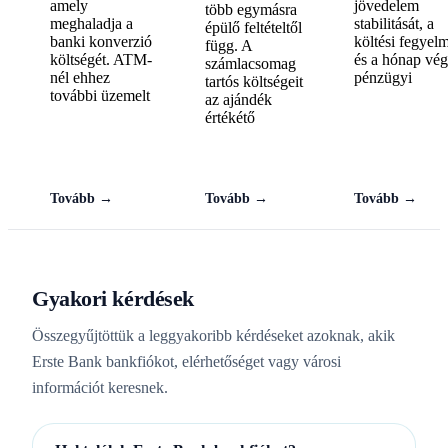
amely
jövedelem
több egymásra
meghaladja a
stabilitását, a
épülő feltételtől
banki konverzió
költési fegyel
függ. A
költségét. ATM-
és a hónap vég
számlacsomag
nél ehhez
pénzügyi
tartós költségeit
további üzemelt
az ajándék
értékétő
Tovább →
Tovább →
Tovább →
Gyakori kérdések
Összegyűjtöttük a leggyakoribb kérdéseket azoknak, akik
Erste Bank bankfiókot, elérhetőséget vagy városi
információt keresnek.