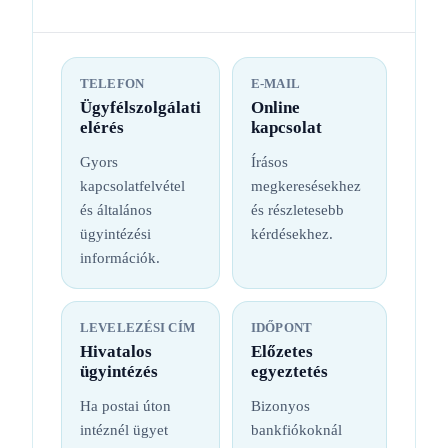
TELEFON
E-MAIL
Ügyfélszolgálati
Online
elérés
kapcsolat
Gyors
Írásos
kapcsolatfelvétel
megkeresésekhez
és általános
és részletesebb
ügyintézési
kérdésekhez.
információk.
LEVELEZÉSI CÍM
IDŐPONT
Hivatalos
Előzetes
ügyintézés
egyeztetés
Ha postai úton
Bizonyos
intéznél ügyet
bankfiókoknál