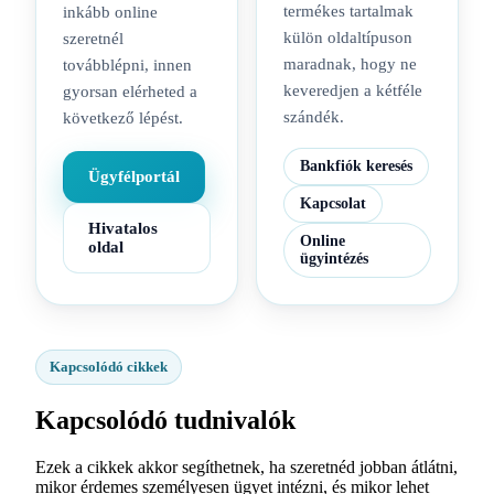
termékes tartalmak
inkább online
külön oldaltípuson
szeretnél
maradnak, hogy ne
továbblépni, innen
keveredjen a kétféle
gyorsan elérheted a
szándék.
következő lépést.
Bankfiók keresés
Ügyfélportál
Kapcsolat
Hivatalos
Online
oldal
ügyintézés
Kapcsolódó cikkek
Kapcsolódó tudnivalók
Ezek a cikkek akkor segíthetnek, ha szeretnéd jobban átlátni,
mikor érdemes személyesen ügyet intézni, és mikor lehet