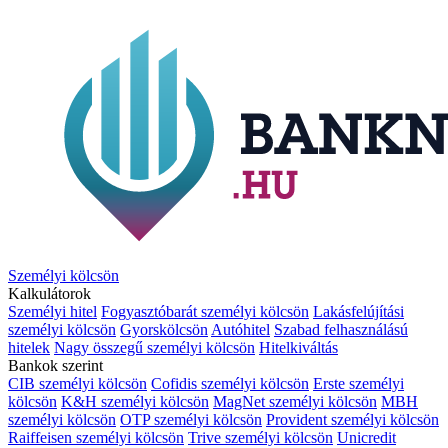
Személyi kölcsön
Kalkulátorok
Személyi hitel
Fogyasztóbarát személyi kölcsön
Lakásfelújítási
személyi kölcsön
Gyorskölcsön
Autóhitel
Szabad felhasználású
hitelek
Nagy összegű személyi kölcsön
Hitelkiváltás
Bankok szerint
CIB személyi kölcsön
Cofidis személyi kölcsön
Erste személyi
kölcsön
K&H személyi kölcsön
MagNet személyi kölcsön
MBH
személyi kölcsön
OTP személyi kölcsön
Provident személyi kölcsön
Raiffeisen személyi kölcsön
Trive személyi kölcsön
Unicredit