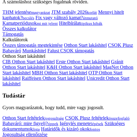
A számoláshoz szükséges fogalmak röviden.
THM jelentése
JTM szabály 2026
Mennyi hitelt
magyarázat
korlát
kaphatok?
Fix vagy változó kamat?
becslés
útmutató
Kamatperiódusok
Hitelbírálat
mi mit jelent
tipikus hibák
Összes kalkulátor
Támogatás
Kalkulátorok
Összes támogatás megtekintése
Otthon Start lakáshitel
CSOK Plusz
Babaváró
Munkáshitel
Falusi CSOK támogatás
Otthon Start lakáshitel
CIB Otthon Start lakáshitel
Erste Otthon Start lakáshitel
Gránit
Otthon Start lakáshitel
K&H Otthon Start lakáshitel
MagNet Otthon
Start lakáshitel
MBH Otthon Start lakáshitel
OTP Otthon Start
lakáshitel
Raiffeisen Otthon Start lakáshitel
Unicredit Otthon Start
lakáshitel
Tudástár
Gyors magyarázatok, hogy tudd, mire vagy jogosult.
Otthon Start feltételek
CSOK Plusz feltételek
jogosultság
összefoglaló
Babaváró: mire figyelj?
Igénylés menete
Szükséges
tippek
lépések
dokumentumok
Határidők és kizáró okok
lista
fontos
Jogosultság ellenőrzése