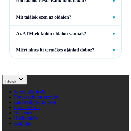
Hol találok Erste Bank bankfiókot?
▾
Mit találok ezen az oldalon?
▾
Az ATM-ek külön oldalon vannak?
▾
Miért nincs itt termékes ajánlati doboz?
▾
Hitelek
Személyi kölcsön
Fogyasztóbarát személyi
Lakásfelújítási kölcsön
Gyorskölcsön
Babaváró
Hitelkiváltás
Autóhitel