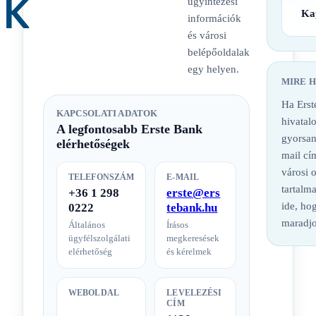
ügyintézési
Ka
információk
és városi
belépőoldalak
egy helyen.
MIRE 
Ha Erst
KAPCSOLATI ADATOK
hivatalo
A legfontosabb Erste Bank
gyorsan
elérhetőségek
mail cí
városi 
TELEFONSZÁM
E-MAIL
tartalm
+36 1 298
erste@ers
ide, hog
0222
tebank.hu
maradjo
Általános
Írásos
ügyfélszolgálati
megkeresések
elérhetőség
és kérelmek
WEBOLDAL
LEVELEZÉSI
CÍM