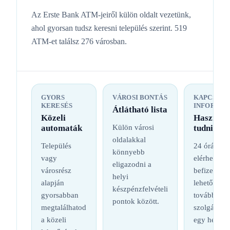
Az Erste Bank ATM-jeiről külön oldalt vezetünk,
ahol gyorsan tudsz keresni település szerint. 519
ATM-et találsz 276 városban.
GYORS
VÁROSI BONTÁS
KAPCSOL
KERESÉS
INFORMÁC
Átlátható lista
Közeli
Hasznos
automaták
Külön városi
tudnival
oldalakkal
Település
24 órás
könnyebb
vagy
elérhetőség
eligazodni a
városrész
befizetési
helyi
alapján
lehetőség é
készpénzfelvételi
gyorsabban
további
pontok között.
megtalálhatod
szolgáltatá
a közeli
egy helyen