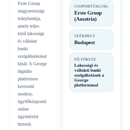
Erste Group
CSOPORTTAGSÁG
magyarországi
Erste Group
leánybankja,
(Ausztria)
amely teljes
körű lakossági
SZÉKHELY
és vállalati
Budapest
banki
szolgáltatásokat
FŐ FÓKUSZ
kínál. A George
Lakossági és
vállalati banki
digitális
szolgáltatások a
platformon
George
platformmal
keresztül
modern,
ügyfélközpontú
online
ügyintézést
biztosít.