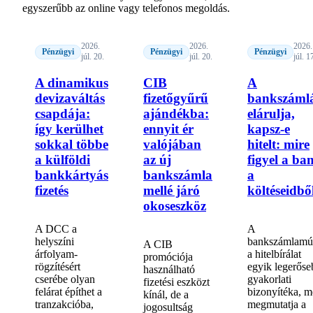
egyszerűbb az online vagy telefonos megoldás.
2026.
2026.
2026.
Pénzügyi
Pénzügyi
Pénzügyi
júl. 20.
júl. 20.
júl. 1
A dinamikus
CIB
A
devizaváltás
fizetőgyűrű
bankszáml
csapdája:
ajándékba:
elárulja,
így kerülhet
ennyit ér
kapsz-e
sokkal többe
valójában
hitelt: mire
a külföldi
az új
figyel a ba
bankkártyás
bankszámla
a
fizetés
mellé járó
költéseidbő
okoseszköz
A DCC a
A
helyszíni
bankszámlamú
A CIB
árfolyam-
a hitelbírálat
promóciója
rögzítésért
egyik legerőse
használható
cserébe olyan
gyakorlati
fizetési eszközt
felárat építhet a
bizonyítéka, m
kínál, de a
tranzakcióba,
megmutatja a
jogosultság