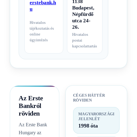
1138
erstebank.h
Budapest,
u
Népfürdő
utca 24-
Hivatalos
26.
tájékoztatás és
online
Hivatalos
ügyintézés
postai
kapcsolattartás
CÉGES HÁTTÉR
Az Erste
RÖVIDEN
Bankról
röviden
MAGYARORSZÁGI
JELENLÉT
Az Erste Bank
1998 óta
Hungary az