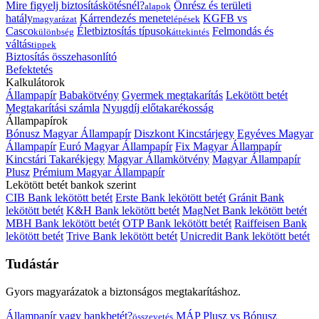
Mire figyelj biztosításkötésnél?
Önrész és területi
alapok
hatály
Kárrendezés menete
KGFB vs
magyarázat
lépések
Casco
Életbiztosítás típusok
Felmondás és
különbség
áttekintés
váltás
tippek
Biztosítás összehasonlító
Befektetés
Kalkulátorok
Állampapír
Babakötvény
Gyermek megtakarítás
Lekötött betét
Megtakarítási számla
Nyugdíj előtakarékosság
Állampapírok
Bónusz Magyar Állampapír
Diszkont Kincstárjegy
Egyéves Magyar
Állampapír
Euró Magyar Állampapír
Fix Magyar Állampapír
Kincstári Takarékjegy
Magyar Államkötvény
Magyar Állampapír
Plusz
Prémium Magyar Állampapír
Lekötött betét bankok szerint
CIB Bank lekötött betét
Erste Bank lekötött betét
Gránit Bank
lekötött betét
K&H Bank lekötött betét
MagNet Bank lekötött betét
MBH Bank lekötött betét
OTP Bank lekötött betét
Raiffeisen Bank
lekötött betét
Trive Bank lekötött betét
Unicredit Bank lekötött betét
Tudástár
Gyors magyarázatok a biztonságos megtakarításhoz.
Állampapír vagy bankbetét?
MÁP Plusz vs Bónusz
összevetés