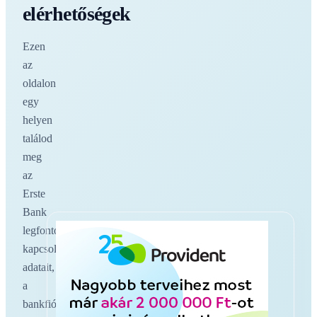
elérhetőségek
Ezen
az
oldalon
egy
helyen
találod
meg
az
Erste
Bank
legfontosabb
kapcsolati
adatait,
a
bankfiókokat