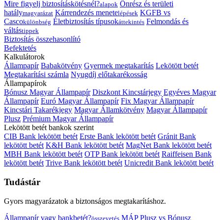
Mire figyelj biztosításkötésnél?
Önrész és területi
alapok
hatály
Kárrendezés menete
KGFB vs
magyarázat
lépések
Casco
Életbiztosítás típusok
Felmondás és
különbség
áttekintés
váltás
tippek
Biztosítás összehasonlító
Befektetés
Kalkulátorok
Állampapír
Babakötvény
Gyermek megtakarítás
Lekötött betét
Megtakarítási számla
Nyugdíj előtakarékosság
Állampapírok
Bónusz Magyar Állampapír
Diszkont Kincstárjegy
Egyéves Magyar
Állampapír
Euró Magyar Állampapír
Fix Magyar Állampapír
Kincstári Takarékjegy
Magyar Államkötvény
Magyar Állampapír
Plusz
Prémium Magyar Állampapír
Lekötött betét bankok szerint
CIB Bank lekötött betét
Erste Bank lekötött betét
Gránit Bank
lekötött betét
K&H Bank lekötött betét
MagNet Bank lekötött betét
MBH Bank lekötött betét
OTP Bank lekötött betét
Raiffeisen Bank
lekötött betét
Trive Bank lekötött betét
Unicredit Bank lekötött betét
Tudástár
Gyors magyarázatok a biztonságos megtakarításhoz.
Állampapír vagy bankbetét?
MÁP Plusz vs Bónusz
összevetés