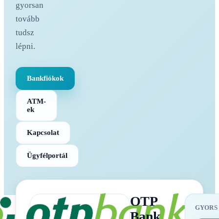
gyorsan
tovább
tudsz
lépni.
Bankfiókok
ATM-
ek
Kapcsolat
Ügyfélportál
OTP
GYORS
Bank