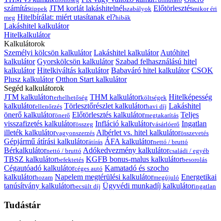
számítás
JTM korlát lakáshitelnél
Előtörlesztés
tippek
szabályok
mikor éri
Hitelbírálat: miért utasítanak el?
meg
hibák
Lakáshitel kalkulátor
Hitelkalkulátor
Kalkulátorok
Személyi kölcsön kalkulátor
Lakáshitel kalkulátor
Autóhitel
kalkulátor
Gyorskölcsön kalkulátor
Szabad felhasználású hitel
kalkulátor
Hitelkiváltás kalkulátor
Babaváró hitel kalkulátor
CSOK
Plusz kalkulátor
Otthon Start kalkulátor
Segéd kalkulátorok
JTM kalkulátor
THM kalkulátor
Hitelképesség
terhelhetőség
költségek
kalkulátor
Törlesztőrészlet kalkulátor
Lakáshitel
ellenőrzés
havi díj
önerő kalkulátor
Előtörlesztés kalkulátor
Teljes
önerő
megtakarítás
visszafizetés kalkulátor
Infláció kalkulátor
Ingatlan
összeg
vásárlóerő
illeték kalkulátor
Albérlet vs. hitel kalkulátor
vagyonszerzés
összevetés
Gépjármű átírási kalkulátor
ÁFA kalkulátor
átírás
nettó / bruttó
Bérkalkulátor
Adókedvezmény kalkulátor
nettó / bruttó
családi / egyéb
TBSZ kalkulátor
KGFB bonus-malus kalkulátor
befektetés
besorolás
Cégautóadó kalkulátor
Kamatadó és szocho
céges autó
kalkulátor
Napelem megtérülési kalkulátor
Energetikai
hozam
megújuló
tanúsítvány kalkulátor
Ügyvédi munkadíj kalkulátor
becsült díj
ingatlan
Tudástár