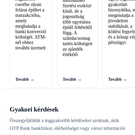
használható
cserébe olyan
gyakorlati
fizetési eszközt
felárat építhet a
bizonyítéka, 
kínál, de a
tranzakcióba,
megmutatja a
jogosultság
amely
jövedelem
több egymásra
meghaladja a
stabilitását, a
épülő feltételtől
banki konverzió
költési fegyel
függ. A
költségét. ATM-
és a hónap vé
számlacsomag
nél ehhez
pénzügyi
tartós költségeit
további üzemelt
az ajándék
értékétő
Tovább →
Tovább →
Tovább →
Gyakori kérdések
Összegyűjtöttük a leggyakoribb kérdéseket azoknak, akik
OTP Bank bankfiókot, elérhetőséget vagy városi információt