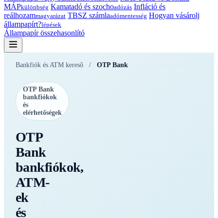
MÁP
Kamatadó és szocho
Infláció és
különbség
adózás
reálhozam
TBSZ számla
Hogyan vásárolj
magyarázat
adómentesség
állampapírt?
lépések
Állampapír összehasonlító
Bankfiók és ATM kereső
/
OTP Bank
OTP Bank
bankfiókok
és
elérhetőségek
OTP
Bank
bankfiókok,
ATM-
ek
és