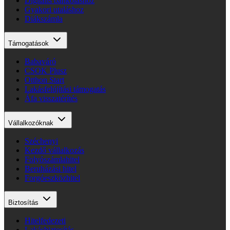
Digitális bankoláshoz
Gyakori utaláshoz
Diákszámla
Támogatások
Babaváró
CSOK Plusz
Otthon Start
Lakásfelújítási támogatás
Áfa visszatérítés
Vállalkozóknak
Széchenyi
Kezdő vállalkozás
Folyószámlahitel
Beruházási hitel
Forgóeszközhitel
Biztosítás
Hitelfedezeti
Lakásbiztosítás