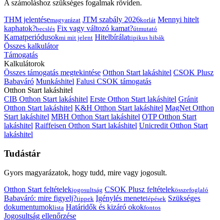
A számoláshoz szükséges fogalmak röviden.
THM jelentése
JTM szabály 2026
Mennyi hitelt
magyarázat
korlát
kaphatok?
Fix vagy változó kamat?
becslés
útmutató
Kamatperiódusok
Hitelbírálat
mi mit jelent
tipikus hibák
Összes kalkulátor
Támogatás
Kalkulátorok
Összes támogatás megtekintése
Otthon Start lakáshitel
CSOK Plusz
Babaváró
Munkáshitel
Falusi CSOK támogatás
Otthon Start lakáshitel
CIB Otthon Start lakáshitel
Erste Otthon Start lakáshitel
Gránit
Otthon Start lakáshitel
K&H Otthon Start lakáshitel
MagNet Otthon
Start lakáshitel
MBH Otthon Start lakáshitel
OTP Otthon Start
lakáshitel
Raiffeisen Otthon Start lakáshitel
Unicredit Otthon Start
lakáshitel
Tudástár
Gyors magyarázatok, hogy tudd, mire vagy jogosult.
Otthon Start feltételek
CSOK Plusz feltételek
jogosultság
összefoglaló
Babaváró: mire figyelj?
Igénylés menete
Szükséges
tippek
lépések
dokumentumok
Határidők és kizáró okok
lista
fontos
Jogosultság ellenőrzése