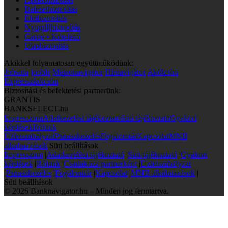
Balesetbiztosítás
Életbiztosítás
Nyugdíjbiztosítás
Casco • Kötelező
Utasbiztosítás
Akikkel folyamatosan együttműködünk:
Jobsora
jooble
Meteonavigator
Hírnavigátor
Akölcsön
Expresszkölcsön
Biztosítási és befektetési partnerünk:
GRANTIS
BANKSELECT.hu
Impresszum
Adatkezelési tájékoztató
Süti tájékoztató
Gyakori
kérdések
Rólunk
Üzletszabályzat
Panaszkezelés
Fogalomtár
Kapcsolat
MNB
alkalmazások
Süti beállítások
Impresszum
|
Adatkezelési tájékoztató
|
Süti tájékoztató
|
Gyakori
kérdések
|
Rólunk
|
Csatlakozz partnerként
|
Üzletszabályzat
|
Panaszkezelés
|
Fogalomtár
|
Kapcsolat
|
MNB alkalmazások
|
Süti beállítások
© 2026 Banknavigator.hu – Minden jog fenntartva.