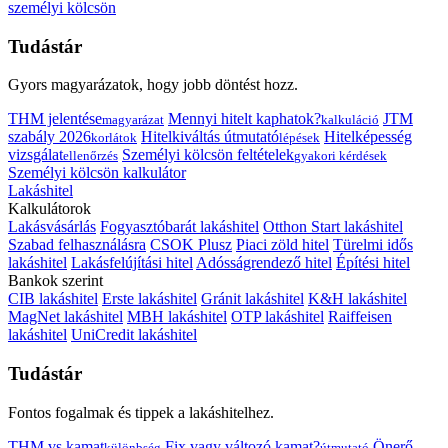
személyi kölcsön
Tudástár
Gyors magyarázatok, hogy jobb döntést hozz.
THM jelentése
Mennyi hitelt kaphatok?
JTM
magyarázat
kalkuláció
szabály 2026
Hitelkiváltás útmutató
Hitelképesség
korlátok
lépések
vizsgálat
Személyi kölcsön feltételek
ellenőrzés
gyakori kérdések
Személyi kölcsön kalkulátor
Lakáshitel
Kalkulátorok
Lakásvásárlás
Fogyasztóbarát lakáshitel
Otthon Start lakáshitel
Szabad felhasználásra
CSOK Plusz
Piaci zöld hitel
Türelmi idős
lakáshitel
Lakásfelújítási hitel
Adósságrendező hitel
Építési hitel
Bankok szerint
CIB lakáshitel
Erste lakáshitel
Gránit lakáshitel
K&H lakáshitel
MagNet lakáshitel
MBH lakáshitel
OTP lakáshitel
Raiffeisen
lakáshitel
UniCredit lakáshitel
Tudástár
Fontos fogalmak és tippek a lakáshitelhez.
THM vs kamat
Fix vagy változó kamat?
Önerő
különbség
útmutató