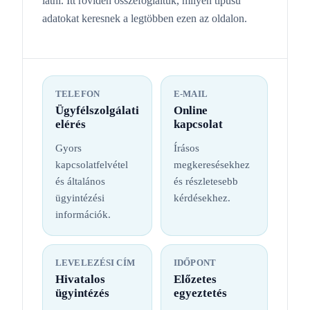
látni. Itt röviden összefoglaltuk, milyen típusú
adatokat keresnek a legtöbben ezen az oldalon.
TELEFON
E-MAIL
Ügyfélszolgálati
Online
elérés
kapcsolat
Gyors
Írásos
kapcsolatfelvétel
megkeresésekhez
és általános
és részletesebb
ügyintézési
kérdésekhez.
információk.
LEVELEZÉSI CÍM
IDŐPONT
Hivatalos
Előzetes
ügyintézés
egyeztetés