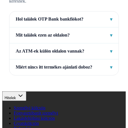
keresnek.
Hol találok OTP Bank bankfiókot?
▾
Mit találok ezen az oldalon?
▾
Az ATM-ek külön oldalon vannak?
▾
Miért nincs itt termékes ajánlati doboz?
▾
Hitelek
Személyi kölcsön
Fogyasztóbarát személyi
Lakásfelújítási kölcsön
Gyorskölcsön