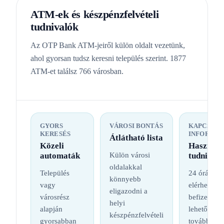
ATM-ek és készpénzfelvételi
tudnivalók
Az OTP Bank ATM-jeiről külön oldalt vezetünk,
ahol gyorsan tudsz keresni település szerint. 1877
ATM-et találsz 766 városban.
GYORS
VÁROSI BONTÁS
KAPCSOL
KERESÉS
INFORMÁC
Átlátható lista
Közeli
Hasznos
automaták
Külön városi
tudnival
oldalakkal
Település
24 órás
könnyebb
vagy
elérhetőség
eligazodni a
városrész
befizetési
helyi
alapján
lehetőség é
készpénzfelvételi
gyorsabban
további