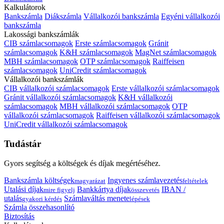
Kalkulátorok
Bankszámla
Diákszámla
Vállalkozói bankszámla
Egyéni vállalkozói
bankszámla
Lakossági bankszámlák
CIB számlacsomagok
Erste számlacsomagok
Gránit
számlacsomagok
K&H számlacsomagok
MagNet számlacsomagok
MBH számlacsomagok
OTP számlacsomagok
Raiffeisen
számlacsomagok
UniCredit számlacsomagok
Vállalkozói bankszámlák
CIB vállalkozói számlacsomagok
Erste vállalkozói számlacsomagok
Gránit vállalkozói számlacsomagok
K&H vállalkozói
számlacsomagok
MBH vállalkozói számlacsomagok
OTP
vállalkozói számlacsomagok
Raiffeisen vállalkozói számlacsomagok
UniCredit vállalkozói számlacsomagok
Tudástár
Gyors segítség a költségek és díjak megértéséhez.
Bankszámla költségek
Ingyenes számlavezetés
magyarázat
feltételek
Utalási díjak
Bankkártya díjak
IBAN /
mire figyelj
összevetés
utalás
Számlaváltás menete
gyakori kérdés
lépések
Számla összehasonlító
Biztosítás