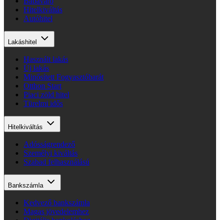
Babaváró
Hitelkiváltás
Autóhitel
Lakáshitel
Használt lakás
Új lakás
Minősített Fogyasztóbarát
Otthon Start
Piaci zöld hitel
Türelmi idős
Hitelkiváltás
Adósságrendező
Személyi kiváltás
Szabad felhasználású
Bankszámla
Kedvező bankszámla
Magas jövedelemhez