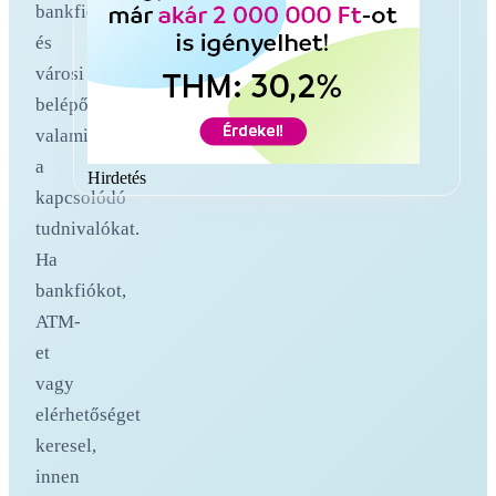
bankfiókokat
és
városi
belépőoldalakat,
valamint
a
Hirdetés
kapcsolódó
tudnivalókat.
Ha
bankfiókot,
ATM-
et
vagy
elérhetőséget
keresel,
innen