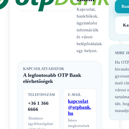
Ban
Kapcsolat,
bankfiókok,
ügyintézési
Ka
információk
és városi
belépőoldalak
egy helyen.
MIRE 
Ha OTP
KAPCSOLATI ADATOK
hivatalo
A legfontosabb OTP Bank
gyorsan
elérhetőségek
mail cí
városi 
TELEFONSZÁM
E-MAIL
tartalm
kapcsolat
+36 1 366
ide, hog
@otpbank.
6666
maradjo
hu
Általános
Írásos
ügyfélszolgálati
megkeresések