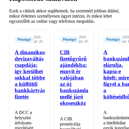
Ezek a cikkek akkor segíthetnek, ha szeretnéd jobban átlátni,
mikor érdemes személyesen ügyet intézni, és mikor lehet
egyszerűbb az online vagy telefonos megoldás.
2026.
2026.
2026
Pénzügyi
Pénzügyi
Pénzügyi
júl. 20.
júl. 20.
júl. 
A dinamikus
CIB
A
devizaváltás
fizetőgyűrű
bankszám
csapdája:
ajándékba:
elárulja,
így kerülhet
ennyit ér
kapsz-e
sokkal többe
valójában
hitelt: mire
a külföldi
az új
figyel a b
bankkártyás
bankszámla
a
fizetés
mellé járó
költéseidb
okoseszköz
A DCC a
A
helyszíni
bankszámlamú
A CIB
árfolyam-
a hitelbírálat
promóciója
rögzítésért
egyik legerős