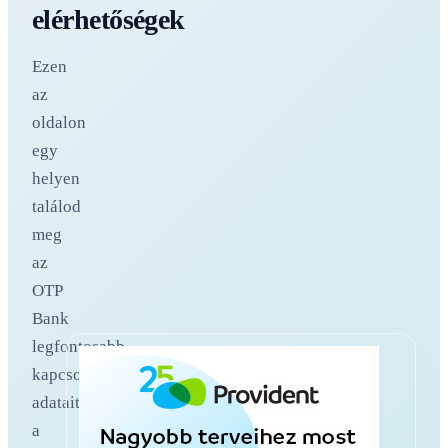
elérhetőségek
Ezen
az
oldalon
egy
helyen
találod
meg
az
OTP
Bank
legfontosabb
kapcsolati
adatait,
a