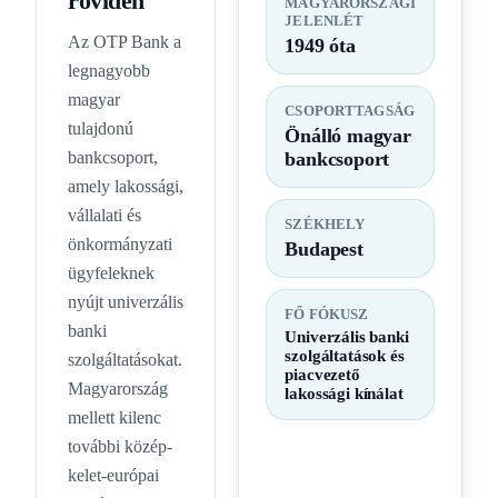
röviden
MAGYARORSZÁGI
JELENLÉT
Az OTP Bank a
1949 óta
legnagyobb
magyar
CSOPORTTAGSÁG
tulajdonú
Önálló magyar
bankcsoport,
bankcsoport
amely lakossági,
vállalati és
SZÉKHELY
önkormányzati
Budapest
ügyfeleknek
nyújt univerzális
FŐ FÓKUSZ
banki
Univerzális banki
szolgáltatások és
szolgáltatásokat.
piacvezető
Magyarország
lakossági kínálat
mellett kilenc
további közép-
kelet-európai