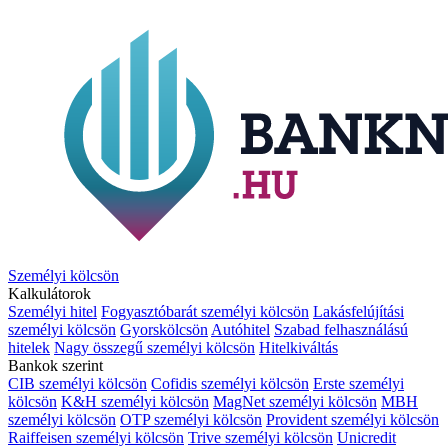
Személyi kölcsön
Kalkulátorok
Személyi hitel
Fogyasztóbarát személyi kölcsön
Lakásfelújítási
személyi kölcsön
Gyorskölcsön
Autóhitel
Szabad felhasználású
hitelek
Nagy összegű személyi kölcsön
Hitelkiváltás
Bankok szerint
CIB személyi kölcsön
Cofidis személyi kölcsön
Erste személyi
kölcsön
K&H személyi kölcsön
MagNet személyi kölcsön
MBH
személyi kölcsön
OTP személyi kölcsön
Provident személyi kölcsön
Raiffeisen személyi kölcsön
Trive személyi kölcsön
Unicredit