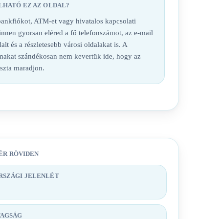
LHATÓ EZ AZ OLDAL?
nkfiókot, ATM-et vagy hivatalos kapcsolati
 innen gyorsan eléred a fő telefonszámot, az e-mail
alt és a részletesebb városi oldalakat is. A
lmakat szándékosan nem kevertük ide, hogy az
iszta maradjon.
ÉR RÖVIDEN
SZÁGI JELENLÉT
TAGSÁG