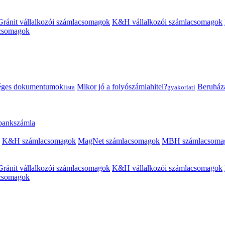
Gránit vállalkozói számlacsomagok
K&H vállalkozói számlacsomagok
acsomagok
éges dokumentumok
Mikor jó a folyószámlahitel?
Beruházás
lista
gyakorlati
 bankszámla
K&H számlacsomagok
MagNet számlacsomagok
MBH számlacsoma
Gránit vállalkozói számlacsomagok
K&H vállalkozói számlacsomagok
acsomagok