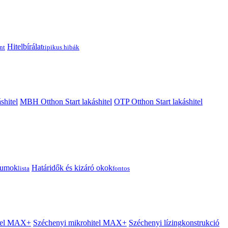
Hitelbírálat
nt
tipikus hibák
shitel
MBH Otthon Start lakáshitel
OTP Otthon Start lakáshitel
tumok
Határidők és kizáró okok
lista
fontos
itel MAX+
Széchenyi mikrohitel MAX+
Széchenyi lízingkonstrukció