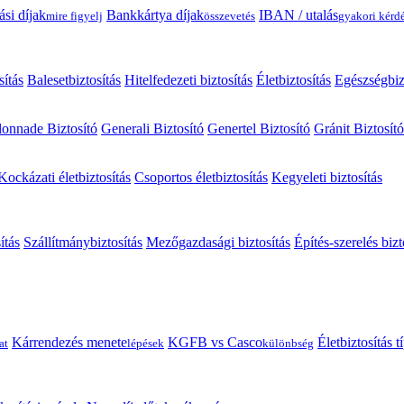
ási díjak
Bankkártya díjak
IBAN / utalás
mire figyelj
összevetés
gyakori kérd
sítás
Balesetbiztosítás
Hitelfedezeti biztosítás
Életbiztosítás
Egészségbiz
onnade Biztosító
Generali Biztosító
Genertel Biztosító
Gránit Biztosító
Kockázati életbiztosítás
Csoportos életbiztosítás
Kegyeleti biztosítás
ítás
Szállítmánybiztosítás
Mezőgazdasági biztosítás
Építés-szerelés bizt
Kárrendezés menete
KGFB vs Casco
Életbiztosítás 
at
lépések
különbség