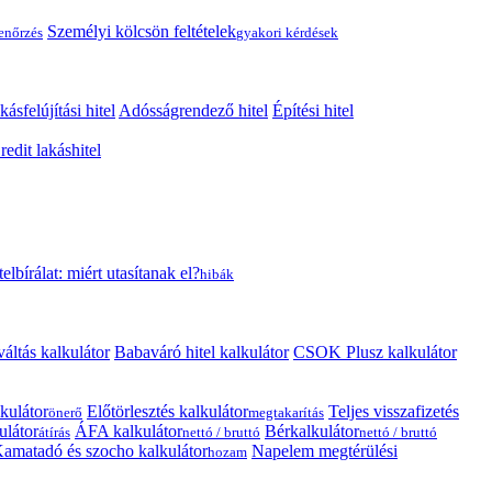
Személyi kölcsön feltételek
lenőrzés
gyakori kérdések
kásfelújítási hitel
Adósságrendező hitel
Építési hitel
edit lakáshitel
telbírálat: miért utasítanak el?
hibák
váltás kalkulátor
Babaváró hitel kalkulátor
CSOK Plusz kalkulátor
kulátor
Előtörlesztés kalkulátor
Teljes visszafizetés
önerő
megtakarítás
ulátor
ÁFA kalkulátor
Bérkalkulátor
átírás
nettó / bruttó
nettó / bruttó
amatadó és szocho kalkulátor
Napelem megtérülési
hozam