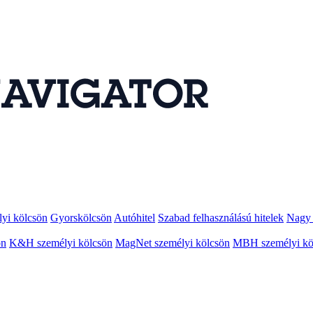
lyi kölcsön
Gyorskölcsön
Autóhitel
Szabad felhasználású hitelek
Nagy 
ön
K&H személyi kölcsön
MagNet személyi kölcsön
MBH személyi kö