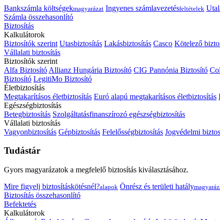
Bankszámla költségek
Ingyenes számlavezetés
Utal
magyarázat
feltételek
Számla összehasonlító
Biztosítás
Kalkulátorok
Biztosítók szerint
Utasbiztosítás
Lakásbiztosítás
Casco
Kötelező bizto
Vállalati biztosítás
Biztosítók szerint
Alfa Biztosító
Allianz Hungária Biztosító
CIG Pannónia Biztosító
Col
Biztosító
LegitiMo Biztosító
Életbiztosítás
Megtakarításos életbiztosítás
Euró alapú megtakarításos életbiztosítás
Egészségbiztosítás
Betegbiztosítás
Szolgáltatásfinanszírozó egészségbiztosítás
Vállalati biztosítás
Vagyonbiztosítás
Gépbiztosítás
Felelősségbiztosítás
Jogvédelmi biztos
Tudástár
Gyors magyarázatok a megfelelő biztosítás kiválasztásához.
Mire figyelj biztosításkötésnél?
Önrész és területi hatály
alapok
magyaráz
Biztosítás összehasonlító
Befektetés
Kalkulátorok