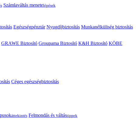
Számlaváltás menete
és
lépések
tosítás
Egészségpénztár
Nyugdíjbiztosítás
Munkanélküliség biztosítás
GRAWE Biztosító
Groupama Biztosító
K&H Biztosító
KÖBE
osítás
Céges egészségbiztosítás
típusok
Felmondás és váltás
áttekintés
tippek