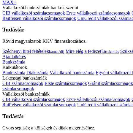
MAX+
Vállalkozói bankszámlák bankok szerint
CIB vállalkozói számlacsomagok
Erste vállalkozói számlacsomagok
Raiffeisen vállalkozói számlacsomagok
UniCredit vállalkozói száml
Tudástár
Rövid magyarázatok KKV finanszírozáshoz.
Széchenyi hitel feltételek
Mire elég a fedezet?
Szüks
kamat/díj
áttekintés
Ajánlatkérés
Bankszámla
Kalkulátorok
Bankszámla
Diákszámla
Vállalkozói bankszámla
Egyéni vállalkozói
Lakossági bankszámlák
CIB számlacsomagok
Erste számlacsomagok
Gránit számlacsomagok
számlacsomagok
Vállalkozói bankszámlák
CIB vállalkozói számlacsomagok
Erste vállalkozói számlacsomagok
Raiffeisen vállalkozói számlacsomagok
UniCredit vállalkozói száml
Tudástár
Gyors segítség a költségek és díjak megértéséhez.