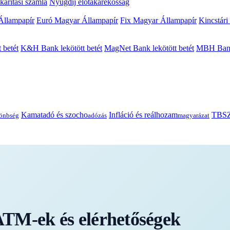
arítási számla
Nyugdíj előtakarékosság
Állampapír
Euró Magyar Állampapír
Fix Magyar Állampapír
Kincstári
 betét
K&H Bank lekötött betét
MagNet Bank lekötött betét
MBH Bank 
Kamatadó és szocho
Infláció és reálhozam
TBSZ
önbség
adózás
magyarázat
TM-ek és elérhetőségek