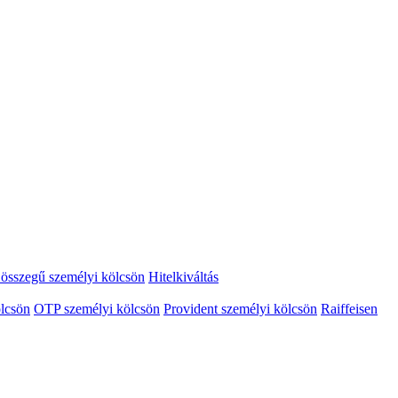
összegű személyi kölcsön
Hitelkiváltás
lcsön
OTP személyi kölcsön
Provident személyi kölcsön
Raiffeisen