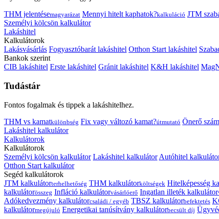
THM jelentése
Mennyi hitelt kaphatok?
JTM szab
magyarázat
kalkuláció
Személyi kölcsön kalkulátor
Lakáshitel
Kalkulátorok
Lakásvásárlás
Fogyasztóbarát lakáshitel
Otthon Start lakáshitel
Szabad
Bankok szerint
CIB lakáshitel
Erste lakáshitel
Gránit lakáshitel
K&H lakáshitel
MagNe
Tudástár
Fontos fogalmak és tippek a lakáshitelhez.
THM vs kamat
Fix vagy változó kamat?
Önerő szám
különbség
útmutató
Lakáshitel kalkulátor
Kalkulátorok
Kalkulátorok
Személyi kölcsön kalkulátor
Lakáshitel kalkulátor
Autóhitel kalkuláto
Otthon Start kalkulátor
Segéd kalkulátorok
JTM kalkulátor
THM kalkulátor
Hitelképesség ka
terhelhetőség
költségek
kalkulátor
Infláció kalkulátor
Ingatlan illeték kalkulátor
összeg
vásárlóerő
Adókedvezmény kalkulátor
TBSZ kalkulátor
K
családi / egyéb
befektetés
kalkulátor
Energetikai tanúsítvány kalkulátor
Ügyvéd
megújuló
becsült díj