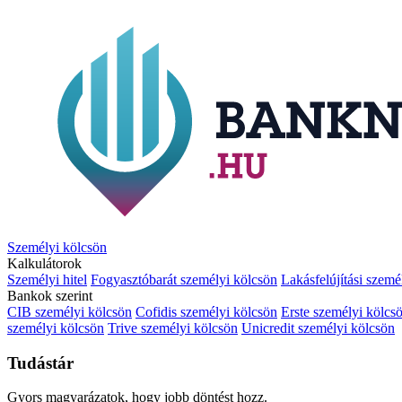
Személyi kölcsön
Kalkulátorok
Személyi hitel
Fogyasztóbarát személyi kölcsön
Lakásfelújítási szemé
Bankok szerint
CIB személyi kölcsön
Cofidis személyi kölcsön
Erste személyi kölcs
személyi kölcsön
Trive személyi kölcsön
Unicredit személyi kölcsön
Tudástár
Gyors magyarázatok, hogy jobb döntést hozz.