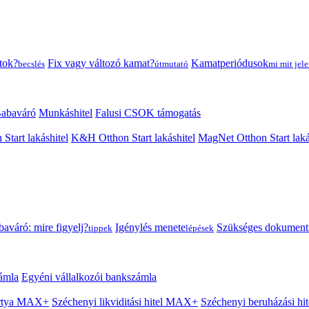
tok?
Fix vagy változó kamat?
Kamatperiódusok
becslés
útmutató
mi mit jele
abaváró
Munkáshitel
Falusi CSOK támogatás
 Start lakáshitel
K&H Otthon Start lakáshitel
MagNet Otthon Start laká
aváró: mire figyelj?
Igénylés menete
Szükséges dokumen
tippek
lépések
ámla
Egyéni vállalkozói bankszámla
Kártya MAX+
Széchenyi likviditási hitel MAX+
Széchenyi beruházási h