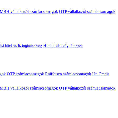
MBH vállalkozói számlacsomagok
OTP vállalkozói számlacsomagok
i hitel vs lízing
Hitelbírálat cégnél
különbség
tippek
gok
OTP számlacsomagok
Raiffeisen számlacsomagok
UniCredit
MBH vállalkozói számlacsomagok
OTP vállalkozói számlacsomagok