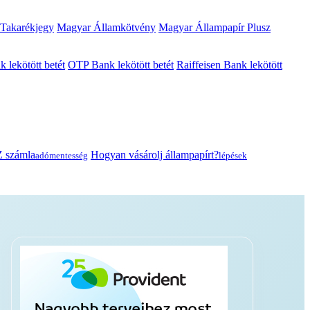
 Takarékjegy
Magyar Államkötvény
Magyar Állampapír Plusz
lekötött betét
OTP Bank lekötött betét
Raiffeisen Bank lekötött
 számla
Hogyan vásárolj állampapírt?
adómentesség
lépések