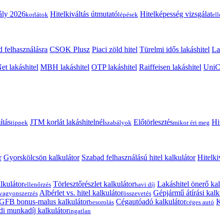
ály 2026
Hitelkiváltás útmutató
Hitelképesség vizsgálat
korlátok
lépések
el
 felhasználásra
CSOK Plusz
Piaci zöld hitel
Türelmi idős lakáshitel
La
t lakáshitel
MBH lakáshitel
OTP lakáshitel
Raiffeisen lakáshitel
UniCr
ítás
JTM korlát lakáshitelnél
Előtörlesztés
Hi
tippek
szabályok
mikor éri meg
r
Gyorskölcsön kalkulátor
Szabad felhasználású hitel kalkulátor
Hitelki
lkulátor
Törlesztőrészlet kalkulátor
Lakáshitel önerő kal
ellenőrzés
havi díj
Albérlet vs. hitel kalkulátor
Gépjármű átírási kalk
vagyonszerzés
összevetés
GFB bonus-malus kalkulátor
Cégautóadó kalkulátor
K
besorolás
céges autó
i munkadíj kalkulátor
ingatlan