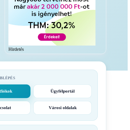
Hirdetés
BLÉPÉS
fiókok
Ügyfélportál
csolat
Városi oldalak