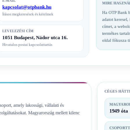
E-MAIL
MIRE HASZNÁ
kapcsolat@otpbank.hu
Ha OTP Bank ba
Írásos megkeresések és kérelmek
adatot keresel,
címet, a webold
LEVELEZÉSI CÍM
termékes tarta
1051 Budapest, Nádor utca 16.
oldal fókusza t
Hivatalos postai kapcsolattartás
CÉGES HÁTT
MAGYAROR
ort, amely lakossági, vállalati és
1949 óta
olgáltatásokat. Magyarország mellett kilenc
CSOPORT