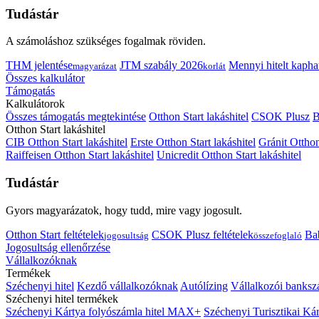
Tudástár
A számoláshoz szükséges fogalmak röviden.
THM jelentése
JTM szabály 2026
Mennyi hitelt kapha
magyarázat
korlát
Összes kalkulátor
Támogatás
Kalkulátorok
Összes támogatás megtekintése
Otthon Start lakáshitel
CSOK Plusz
B
Otthon Start lakáshitel
CIB Otthon Start lakáshitel
Erste Otthon Start lakáshitel
Gránit Otthon
Raiffeisen Otthon Start lakáshitel
Unicredit Otthon Start lakáshitel
Tudástár
Gyors magyarázatok, hogy tudd, mire vagy jogosult.
Otthon Start feltételek
CSOK Plusz feltételek
Bab
jogosultság
összefoglaló
Jogosultság ellenőrzése
Vállalkozóknak
Termékek
Széchenyi hitel
Kezdő vállalkozóknak
Autólízing
Vállalkozói banksz
Széchenyi hitel termékek
Széchenyi Kártya folyószámla hitel MAX+
Széchenyi Turisztikai 