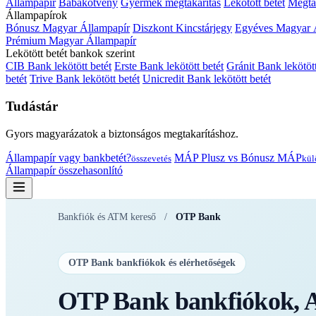
Állampapír
Babakötvény
Gyermek megtakarítás
Lekötött betét
Megtak
Állampapírok
Bónusz Magyar Állampapír
Diszkont Kincstárjegy
Egyéves Magyar 
Prémium Magyar Állampapír
Lekötött betét bankok szerint
CIB Bank lekötött betét
Erste Bank lekötött betét
Gránit Bank lekötött
betét
Trive Bank lekötött betét
Unicredit Bank lekötött betét
Tudástár
Gyors magyarázatok a biztonságos megtakarításhoz.
Állampapír vagy bankbetét?
MÁP Plusz vs Bónusz MÁP
összevetés
kül
Állampapír összehasonlító
Bankfiók és ATM kereső
/
OTP Bank
OTP Bank bankfiókok és elérhetőségek
OTP Bank bankfiókok, A