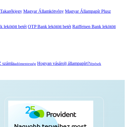
 Takarékjegy
Magyar Államkötvény
Magyar Állampapír Plusz
lekötött betét
OTP Bank lekötött betét
Raiffeisen Bank lekötött
 számla
Hogyan vásárolj állampapírt?
adómentesség
lépések