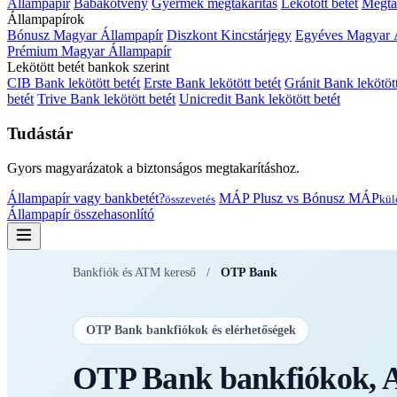
Állampapír
Babakötvény
Gyermek megtakarítás
Lekötött betét
Megtak
Állampapírok
Bónusz Magyar Állampapír
Diszkont Kincstárjegy
Egyéves Magyar 
Prémium Magyar Állampapír
Lekötött betét bankok szerint
CIB Bank lekötött betét
Erste Bank lekötött betét
Gránit Bank lekötött
betét
Trive Bank lekötött betét
Unicredit Bank lekötött betét
Tudástár
Gyors magyarázatok a biztonságos megtakarításhoz.
Állampapír vagy bankbetét?
MÁP Plusz vs Bónusz MÁP
összevetés
kül
Állampapír összehasonlító
Bankfiók és ATM kereső
/
OTP Bank
OTP Bank bankfiókok és elérhetőségek
OTP Bank bankfiókok, A