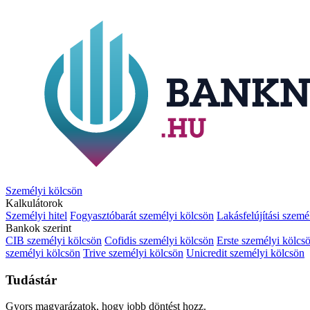
Személyi kölcsön
Kalkulátorok
Személyi hitel
Fogyasztóbarát személyi kölcsön
Lakásfelújítási szemé
Bankok szerint
CIB személyi kölcsön
Cofidis személyi kölcsön
Erste személyi kölcs
személyi kölcsön
Trive személyi kölcsön
Unicredit személyi kölcsön
Tudástár
Gyors magyarázatok, hogy jobb döntést hozz.