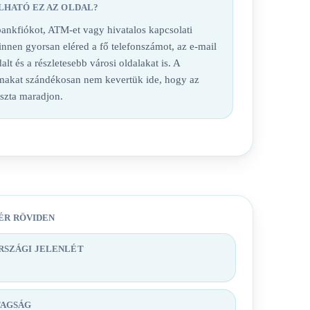
LHATÓ EZ AZ OLDAL?
nkfiókot, ATM-et vagy hivatalos kapcsolati
 innen gyorsan eléred a fő telefonszámot, az e-mail
alt és a részletesebb városi oldalakat is. A
lmakat szándékosan nem kevertük ide, hogy az
iszta maradjon.
ÉR RÖVIDEN
SZÁGI JELENLÉT
TAGSÁG