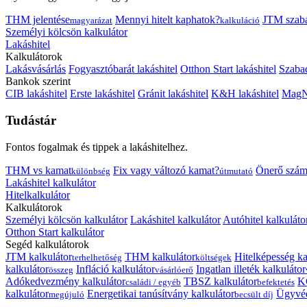
THM jelentése
Mennyi hitelt kaphatok?
JTM szab
magyarázat
kalkuláció
Személyi kölcsön kalkulátor
Lakáshitel
Kalkulátorok
Lakásvásárlás
Fogyasztóbarát lakáshitel
Otthon Start lakáshitel
Szabad
Bankok szerint
CIB lakáshitel
Erste lakáshitel
Gránit lakáshitel
K&H lakáshitel
MagNe
Tudástár
Fontos fogalmak és tippek a lakáshitelhez.
THM vs kamat
Fix vagy változó kamat?
Önerő szám
különbség
útmutató
Lakáshitel kalkulátor
Hitelkalkulátor
Kalkulátorok
Személyi kölcsön kalkulátor
Lakáshitel kalkulátor
Autóhitel kalkuláto
Otthon Start kalkulátor
Segéd kalkulátorok
JTM kalkulátor
THM kalkulátor
Hitelképesség ka
terhelhetőség
költségek
kalkulátor
Infláció kalkulátor
Ingatlan illeték kalkulátor
összeg
vásárlóerő
Adókedvezmény kalkulátor
TBSZ kalkulátor
K
családi / egyéb
befektetés
kalkulátor
Energetikai tanúsítvány kalkulátor
Ügyvéd
megújuló
becsült díj