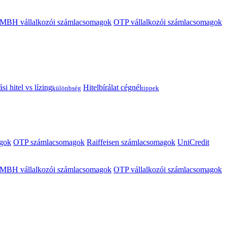
MBH vállalkozói számlacsomagok
OTP vállalkozói számlacsomagok
i hitel vs lízing
Hitelbírálat cégnél
különbség
tippek
gok
OTP számlacsomagok
Raiffeisen számlacsomagok
UniCredit
MBH vállalkozói számlacsomagok
OTP vállalkozói számlacsomagok