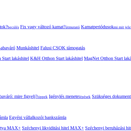
tok?
Fix vagy változó kamat?
Kamatperiódusok
becslés
útmutató
mi mit jele
abaváró
Munkáshitel
Falusi CSOK támogatás
 Start lakáshitel
K&H Otthon Start lakáshitel
MagNet Otthon Start laká
aváró: mire figyelj?
Igénylés menete
Szükséges dokumen
tippek
lépések
ámla
Egyéni vállalkozói bankszámla
Kártya MAX+
Széchenyi likviditási hitel MAX+
Széchenyi beruházási h