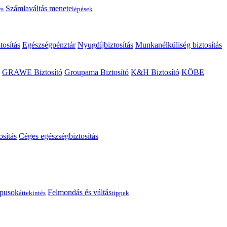
Számlaváltás menete
és
lépések
tosítás
Egészségpénztár
Nyugdíjbiztosítás
Munkanélküliség biztosítás
GRAWE Biztosító
Groupama Biztosító
K&H Biztosító
KÖBE
osítás
Céges egészségbiztosítás
típusok
Felmondás és váltás
áttekintés
tippek