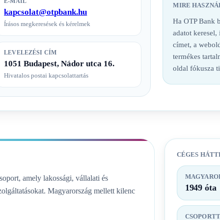
E-MAIL
MIRE HASZNÁ
kapcsolat@otpbank.hu
Ha OTP Bank ba
Írásos megkeresések és kérelmek
adatot keresel,
címet, a webold
LEVELEZÉSI CÍM
termékes tarta
1051 Budapest, Nádor utca 16.
oldal fókusza t
Hivatalos postai kapcsolattartás
CÉGES HÁTT
MAGYAROR
ort, amely lakossági, vállalati és
1949 óta
olgáltatásokat. Magyarország mellett kilenc
CSOPORT