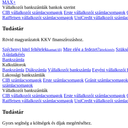
MAX+
Vállalkozói bankszámlák bankok szerint
CIB vállalkozói számlacsomagok
Erste vállalkozói számlacsomagok
Raiffeisen vállalkozói számlacsomagok
UniCredit vállalkozói száml
Tudástár
Rövid magyarázatok KKV finanszírozáshoz.
Széchenyi hitel feltételek
Mire elég a fedezet?
Szüks
kamat/díj
áttekintés
Ajánlatkérés
Bankszámla
Kalkulátorok
Bankszámla
Diákszámla
Vállalkozói bankszámla
Egyéni vállalkozói
Lakossági bankszámlák
CIB számlacsomagok
Erste számlacsomagok
Gránit számlacsomagok
számlacsomagok
Vállalkozói bankszámlák
CIB vállalkozói számlacsomagok
Erste vállalkozói számlacsomagok
Raiffeisen vállalkozói számlacsomagok
UniCredit vállalkozói száml
Tudástár
Gyors segítség a költségek és díjak megértéséhez.