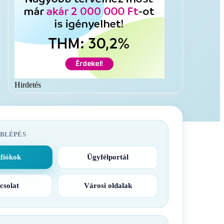
Hirdetés
BLÉPÉS
fiókok
Ügyfélportál
csolat
Városi oldalak