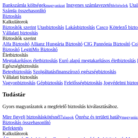
Bankszámla költségek
Ingyenes számlavezetés
Utal
magyarázat
feltételek
Számla összehasonlító
Biztosítás
Kalkulátorok
Biztosítók szerint
Utasbiztosítás
Lakásbiztosítás
Casco
Kötelező bizto
Vállalati biztosítás
Biztosítók szerint
Alfa Biztosító
Allianz Hungária Biztosító
CIG Pannónia Biztosító
Col
Biztosító
LegitiMo Biztosító
Életbiztosítás
Megtakarításos életbiztosítás
Euró alapú megtakarításos életbiztosítás
Egészségbiztosítás
Betegbiztosítás
Szolgáltatásfinanszírozó egészségbiztosítás
Vállalati biztosítás
Vagyonbiztosítás
Gépbiztosítás
Felelősségbiztosítás
Jogvédelmi biztos
Tudástár
Gyors magyarázatok a megfelelő biztosítás kiválasztásához.
Mire figyelj biztosításkötésnél?
Önrész és területi hatály
alapok
magyaráz
Biztosítás összehasonlító
Befektetés
Kalkulátorok