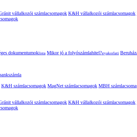
Gránit vállalkozói számlacsomagok
K&H vállalkozói számlacsomagok
acsomagok
éges dokumentumok
Mikor jó a folyószámlahitel?
Beruházás
lista
gyakorlati
 bankszámla
K&H számlacsomagok
MagNet számlacsomagok
MBH számlacsoma
Gránit vállalkozói számlacsomagok
K&H vállalkozói számlacsomagok
acsomagok