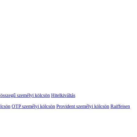
összegű személyi kölcsön
Hitelkiváltás
lcsön
OTP személyi kölcsön
Provident személyi kölcsön
Raiffeisen