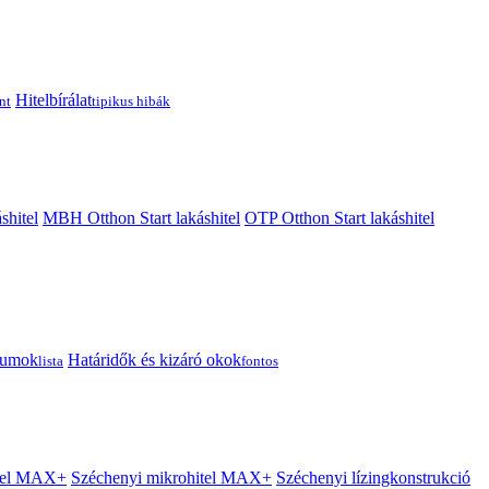
Hitelbírálat
nt
tipikus hibák
shitel
MBH Otthon Start lakáshitel
OTP Otthon Start lakáshitel
tumok
Határidők és kizáró okok
lista
fontos
itel MAX+
Széchenyi mikrohitel MAX+
Széchenyi lízingkonstrukció