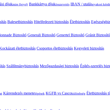
ási díjak
Bankkártya díjak
IBAN / utalás
mire figyelj
összevetés
gyakori kérd
sítás
Balesetbiztosítás
Hitelfedezeti biztosítás
Életbiztosítás
Egészségbiz
onnade Biztosító
Generali Biztosító
Genertel Biztosító
Gránit Biztosító
Kockázati életbiztosítás
Csoportos életbiztosítás
Kegyeleti biztosítás
ítás
Szállítmánybiztosítás
Mezőgazdasági biztosítás
Építés-szerelés bizt
Kárrendezés menete
KGFB vs Casco
Életbiztosítás 
at
lépések
különbség