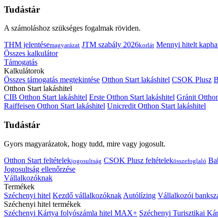
Tudástár
A számoláshoz szükséges fogalmak röviden.
THM jelentése
JTM szabály 2026
Mennyi hitelt kapha
magyarázat
korlát
Összes kalkulátor
Támogatás
Kalkulátorok
Összes támogatás megtekintése
Otthon Start lakáshitel
CSOK Plusz
B
Otthon Start lakáshitel
CIB Otthon Start lakáshitel
Erste Otthon Start lakáshitel
Gránit Otthon
Raiffeisen Otthon Start lakáshitel
Unicredit Otthon Start lakáshitel
Tudástár
Gyors magyarázatok, hogy tudd, mire vagy jogosult.
Otthon Start feltételek
CSOK Plusz feltételek
Bab
jogosultság
összefoglaló
Jogosultság ellenőrzése
Vállalkozóknak
Termékek
Széchenyi hitel
Kezdő vállalkozóknak
Autólízing
Vállalkozói banksz
Széchenyi hitel termékek
Széchenyi Kártya folyószámla hitel MAX+
Széchenyi Turisztikai 