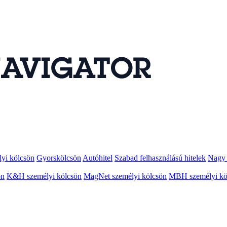
lyi kölcsön
Gyorskölcsön
Autóhitel
Szabad felhasználású hitelek
Nagy 
ön
K&H személyi kölcsön
MagNet személyi kölcsön
MBH személyi kö