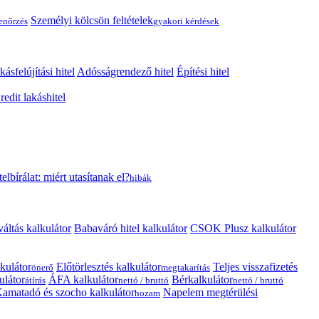
Személyi kölcsön feltételek
lenőrzés
gyakori kérdések
kásfelújítási hitel
Adósságrendező hitel
Építési hitel
edit lakáshitel
telbírálat: miért utasítanak el?
hibák
váltás kalkulátor
Babaváró hitel kalkulátor
CSOK Plusz kalkulátor
kulátor
Előtörlesztés kalkulátor
Teljes visszafizetés
önerő
megtakarítás
ulátor
ÁFA kalkulátor
Bérkalkulátor
átírás
nettó / bruttó
nettó / bruttó
amatadó és szocho kalkulátor
Napelem megtérülési
hozam