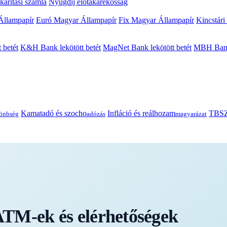
arítási számla
Nyugdíj előtakarékosság
Állampapír
Euró Magyar Állampapír
Fix Magyar Állampapír
Kincstári
 betét
K&H Bank lekötött betét
MagNet Bank lekötött betét
MBH Bank 
Kamatadó és szocho
Infláció és reálhozam
TBSZ
önbség
adózás
magyarázat
TM-ek és elérhetőségek