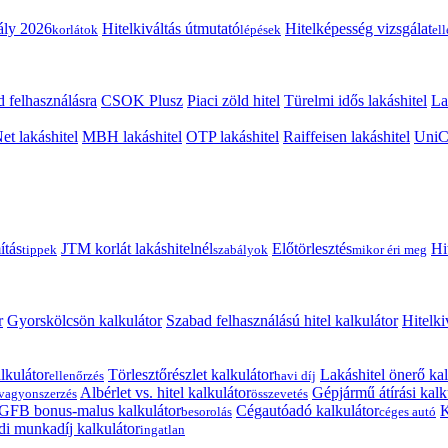
ály 2026
Hitelkiváltás útmutató
Hitelképesség vizsgálat
korlátok
lépések
el
 felhasználásra
CSOK Plusz
Piaci zöld hitel
Türelmi idős lakáshitel
La
t lakáshitel
MBH lakáshitel
OTP lakáshitel
Raiffeisen lakáshitel
UniCr
ítás
JTM korlát lakáshitelnél
Előtörlesztés
Hi
tippek
szabályok
mikor éri meg
r
Gyorskölcsön kalkulátor
Szabad felhasználású hitel kalkulátor
Hitelki
lkulátor
Törlesztőrészlet kalkulátor
Lakáshitel önerő kal
ellenőrzés
havi díj
Albérlet vs. hitel kalkulátor
Gépjármű átírási kalk
vagyonszerzés
összevetés
GFB bonus-malus kalkulátor
Cégautóadó kalkulátor
K
besorolás
céges autó
i munkadíj kalkulátor
ingatlan