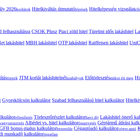
ály 2026
Hitelkiváltás útmutató
Hitelképesség vizsgálat
korlátok
lépések
el
 felhasználásra
CSOK Plusz
Piaci zöld hitel
Türelmi idős lakáshitel
La
t lakáshitel
MBH lakáshitel
OTP lakáshitel
Raiffeisen lakáshitel
UniCr
ítás
JTM korlát lakáshitelnél
Előtörlesztés
Hi
tippek
szabályok
mikor éri meg
r
Gyorskölcsön kalkulátor
Szabad felhasználású hitel kalkulátor
Hitelki
lkulátor
Törlesztőrészlet kalkulátor
Lakáshitel önerő kal
ellenőrzés
havi díj
Albérlet vs. hitel kalkulátor
Gépjármű átírási kalk
vagyonszerzés
összevetés
GFB bonus-malus kalkulátor
Cégautóadó kalkulátor
K
besorolás
céges autó
i munkadíj kalkulátor
ingatlan