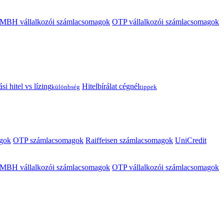
MBH vállalkozói számlacsomagok
OTP vállalkozói számlacsomagok
i hitel vs lízing
Hitelbírálat cégnél
különbség
tippek
gok
OTP számlacsomagok
Raiffeisen számlacsomagok
UniCredit
MBH vállalkozói számlacsomagok
OTP vállalkozói számlacsomagok