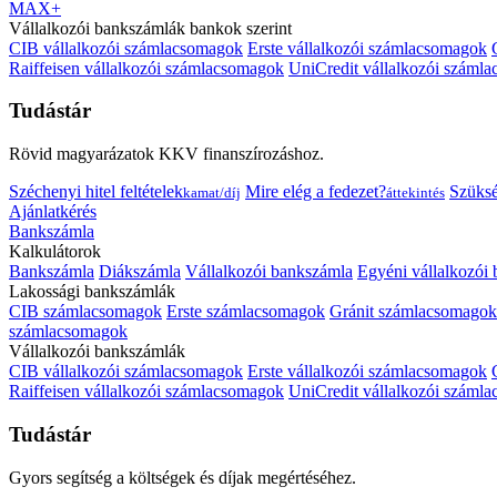
MAX+
Vállalkozói bankszámlák bankok szerint
CIB vállalkozói számlacsomagok
Erste vállalkozói számlacsomagok
Raiffeisen vállalkozói számlacsomagok
UniCredit vállalkozói száml
Tudástár
Rövid magyarázatok KKV finanszírozáshoz.
Széchenyi hitel feltételek
Mire elég a fedezet?
Szüks
kamat/díj
áttekintés
Ajánlatkérés
Bankszámla
Kalkulátorok
Bankszámla
Diákszámla
Vállalkozói bankszámla
Egyéni vállalkozói
Lakossági bankszámlák
CIB számlacsomagok
Erste számlacsomagok
Gránit számlacsomagok
számlacsomagok
Vállalkozói bankszámlák
CIB vállalkozói számlacsomagok
Erste vállalkozói számlacsomagok
Raiffeisen vállalkozói számlacsomagok
UniCredit vállalkozói száml
Tudástár
Gyors segítség a költségek és díjak megértéséhez.