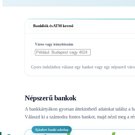
Bankfiók és ATM kereső
Város vagy irányítószám
Gyors induláshoz válassz egy bankot vagy egy népszerű várost
Népszerű bankok
A bankkártyákon gyorsan áttekinthető adatokat találsz a b
Válaszd ki a számodra fontos bankot, majd nézd meg a rés
Ajánlott banki adatlap