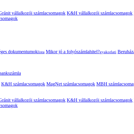
Gránit vállalkozói számlacsomagok
K&H vállalkozói számlacsomagok
acsomagok
éges dokumentumok
Mikor jó a folyószámlahitel?
Beruházás
lista
gyakorlati
 bankszámla
K&H számlacsomagok
MagNet számlacsomagok
MBH számlacsoma
Gránit vállalkozói számlacsomagok
K&H vállalkozói számlacsomagok
acsomagok