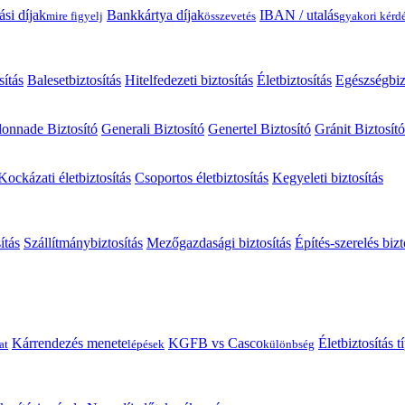
ási díjak
Bankkártya díjak
IBAN / utalás
mire figyelj
összevetés
gyakori kérd
sítás
Balesetbiztosítás
Hitelfedezeti biztosítás
Életbiztosítás
Egészségbiz
onnade Biztosító
Generali Biztosító
Genertel Biztosító
Gránit Biztosító
Kockázati életbiztosítás
Csoportos életbiztosítás
Kegyeleti biztosítás
ítás
Szállítmánybiztosítás
Mezőgazdasági biztosítás
Építés-szerelés bizt
Kárrendezés menete
KGFB vs Casco
Életbiztosítás 
at
lépések
különbség