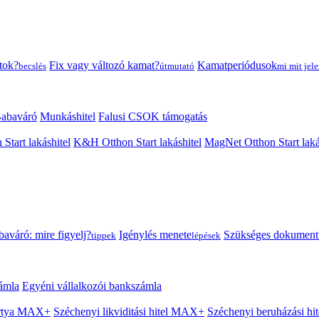
tok?
Fix vagy változó kamat?
Kamatperiódusok
becslés
útmutató
mi mit jele
abaváró
Munkáshitel
Falusi CSOK támogatás
 Start lakáshitel
K&H Otthon Start lakáshitel
MagNet Otthon Start laká
aváró: mire figyelj?
Igénylés menete
Szükséges dokumen
tippek
lépések
ámla
Egyéni vállalkozói bankszámla
Kártya MAX+
Széchenyi likviditási hitel MAX+
Széchenyi beruházási h