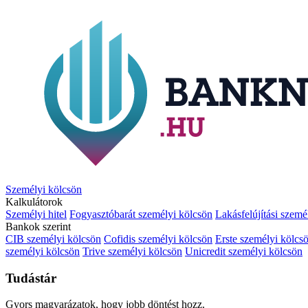
Személyi kölcsön
Kalkulátorok
Személyi hitel
Fogyasztóbarát személyi kölcsön
Lakásfelújítási szemé
Bankok szerint
CIB személyi kölcsön
Cofidis személyi kölcsön
Erste személyi kölcs
személyi kölcsön
Trive személyi kölcsön
Unicredit személyi kölcsön
Tudástár
Gyors magyarázatok, hogy jobb döntést hozz.