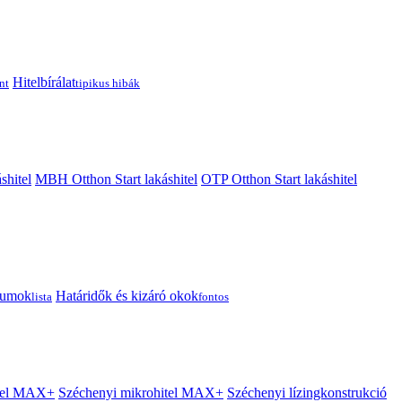
Hitelbírálat
nt
tipikus hibák
shitel
MBH Otthon Start lakáshitel
OTP Otthon Start lakáshitel
tumok
Határidők és kizáró okok
lista
fontos
itel MAX+
Széchenyi mikrohitel MAX+
Széchenyi lízingkonstrukció