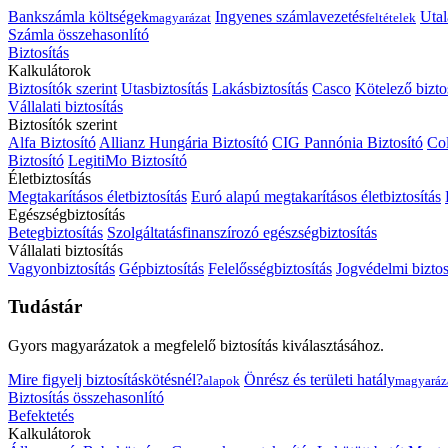
Bankszámla költségek
Ingyenes számlavezetés
Utal
magyarázat
feltételek
Számla összehasonlító
Biztosítás
Kalkulátorok
Biztosítók szerint
Utasbiztosítás
Lakásbiztosítás
Casco
Kötelező bizto
Vállalati biztosítás
Biztosítók szerint
Alfa Biztosító
Allianz Hungária Biztosító
CIG Pannónia Biztosító
Col
Biztosító
LegitiMo Biztosító
Életbiztosítás
Megtakarításos életbiztosítás
Euró alapú megtakarításos életbiztosítás
Egészségbiztosítás
Betegbiztosítás
Szolgáltatásfinanszírozó egészségbiztosítás
Vállalati biztosítás
Vagyonbiztosítás
Gépbiztosítás
Felelősségbiztosítás
Jogvédelmi biztos
Tudástár
Gyors magyarázatok a megfelelő biztosítás kiválasztásához.
Mire figyelj biztosításkötésnél?
Önrész és területi hatály
alapok
magyaráz
Biztosítás összehasonlító
Befektetés
Kalkulátorok