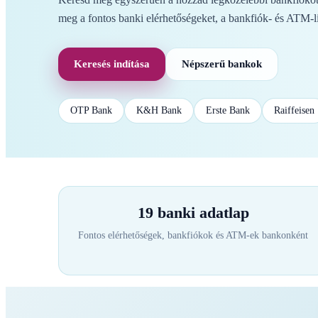
meg a fontos banki elérhetőségeket, a bankfiók- és ATM-li
Keresés indítása
Népszerű bankok
OTP Bank
K&H Bank
Erste Bank
Raiffeisen
19 banki adatlap
Fontos elérhetőségek, bankfiókok és ATM-ek bankonként