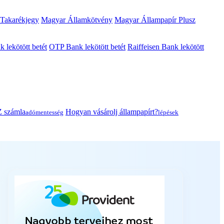
 Takarékjegy
Magyar Államkötvény
Magyar Állampapír Plusz
lekötött betét
OTP Bank lekötött betét
Raiffeisen Bank lekötött
 számla
Hogyan vásárolj állampapírt?
adómentesség
lépések