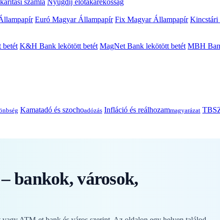
arítási számla
Nyugdíj előtakarékosság
Állampapír
Euró Magyar Állampapír
Fix Magyar Állampapír
Kincstári
 betét
K&H Bank lekötött betét
MagNet Bank lekötött betét
MBH Bank 
Kamatadó és szocho
Infláció és reálhozam
TBSZ
önbség
adózás
magyarázat
– bankok, városok,
vagy ATM-et bank és város szerint. Az oldalon egy helyen találod