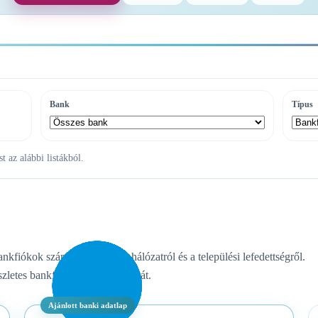
Bank
Típus
 az alábbi listákból.
ankfiókok számáról, az ATM-hálózatról és a települési lefedettségről.
zletes bankfiók- vagy ATM-listát.
Ajánlott banki adatlap