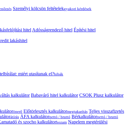
Személyi kölcsön feltételek
lenőrzés
gyakori kérdések
kásfelújítási hitel
Adósságrendező hitel
Építési hitel
edit lakáshitel
telbírálat: miért utasítanak el?
hibák
váltás kalkulátor
Babaváró hitel kalkulátor
CSOK Plusz kalkulátor
kulátor
Előtörlesztés kalkulátor
Teljes visszafizetés
önerő
megtakarítás
ulátor
ÁFA kalkulátor
Bérkalkulátor
átírás
nettó / bruttó
nettó / bruttó
amatadó és szocho kalkulátor
Napelem megtérülési
hozam