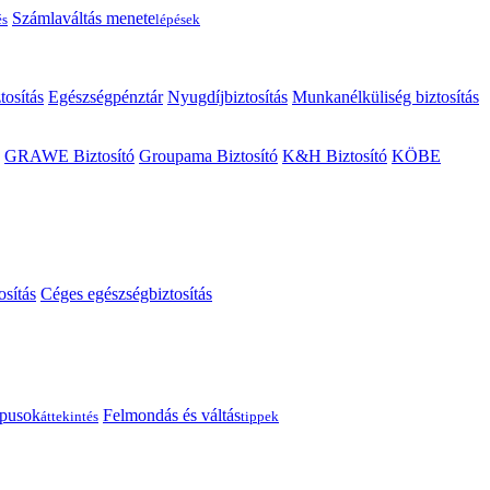
Számlaváltás menete
és
lépések
tosítás
Egészségpénztár
Nyugdíjbiztosítás
Munkanélküliség biztosítás
GRAWE Biztosító
Groupama Biztosító
K&H Biztosító
KÖBE
osítás
Céges egészségbiztosítás
típusok
Felmondás és váltás
áttekintés
tippek