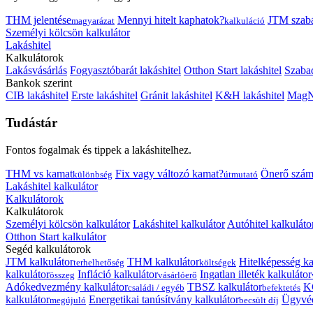
THM jelentése
Mennyi hitelt kaphatok?
JTM szab
magyarázat
kalkuláció
Személyi kölcsön kalkulátor
Lakáshitel
Kalkulátorok
Lakásvásárlás
Fogyasztóbarát lakáshitel
Otthon Start lakáshitel
Szabad
Bankok szerint
CIB lakáshitel
Erste lakáshitel
Gránit lakáshitel
K&H lakáshitel
MagNe
Tudástár
Fontos fogalmak és tippek a lakáshitelhez.
THM vs kamat
Fix vagy változó kamat?
Önerő szám
különbség
útmutató
Lakáshitel kalkulátor
Kalkulátorok
Kalkulátorok
Személyi kölcsön kalkulátor
Lakáshitel kalkulátor
Autóhitel kalkuláto
Otthon Start kalkulátor
Segéd kalkulátorok
JTM kalkulátor
THM kalkulátor
Hitelképesség ka
terhelhetőség
költségek
kalkulátor
Infláció kalkulátor
Ingatlan illeték kalkulátor
összeg
vásárlóerő
Adókedvezmény kalkulátor
TBSZ kalkulátor
K
családi / egyéb
befektetés
kalkulátor
Energetikai tanúsítvány kalkulátor
Ügyvéd
megújuló
becsült díj