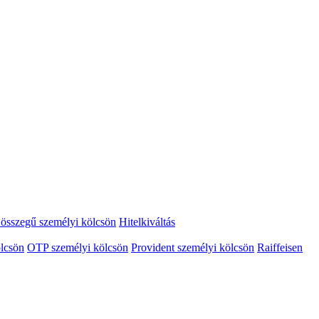
összegű személyi kölcsön
Hitelkiváltás
lcsön
OTP személyi kölcsön
Provident személyi kölcsön
Raiffeisen