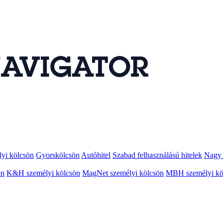
lyi kölcsön
Gyorskölcsön
Autóhitel
Szabad felhasználású hitelek
Nagy 
ön
K&H személyi kölcsön
MagNet személyi kölcsön
MBH személyi kö