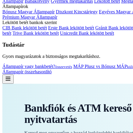
Állampapír
Babakötvény
Gyermek megtakarítás
Lekötött betét
Megtak
Állampapírok
Bónusz Magyar Állampapír
Diszkont Kincstárjegy
Egyéves Magyar 
Prémium Magyar Állampapír
Lekötött betét bankok szerint
CIB Bank lekötött betét
Erste Bank lekötött betét
Gránit Bank lekötött
betét
Trive Bank lekötött betét
Unicredit Bank lekötött betét
Tudástár
Gyors magyarázatok a biztonságos megtakarításhoz.
Állampapír vagy bankbetét?
MÁP Plusz vs Bónusz MÁP
összevetés
kül
Állampapír összehasonlító
Bankfiók és ATM kereső 
nyitvatartás
Keresd meg egyszerűen a hozzád legközelebbi bankfiókot 