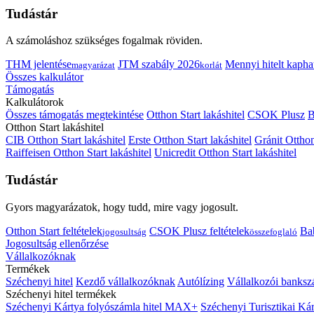
Tudástár
A számoláshoz szükséges fogalmak röviden.
THM jelentése
JTM szabály 2026
Mennyi hitelt kapha
magyarázat
korlát
Összes kalkulátor
Támogatás
Kalkulátorok
Összes támogatás megtekintése
Otthon Start lakáshitel
CSOK Plusz
B
Otthon Start lakáshitel
CIB Otthon Start lakáshitel
Erste Otthon Start lakáshitel
Gránit Otthon
Raiffeisen Otthon Start lakáshitel
Unicredit Otthon Start lakáshitel
Tudástár
Gyors magyarázatok, hogy tudd, mire vagy jogosult.
Otthon Start feltételek
CSOK Plusz feltételek
Bab
jogosultság
összefoglaló
Jogosultság ellenőrzése
Vállalkozóknak
Termékek
Széchenyi hitel
Kezdő vállalkozóknak
Autólízing
Vállalkozói banksz
Széchenyi hitel termékek
Széchenyi Kártya folyószámla hitel MAX+
Széchenyi Turisztikai 