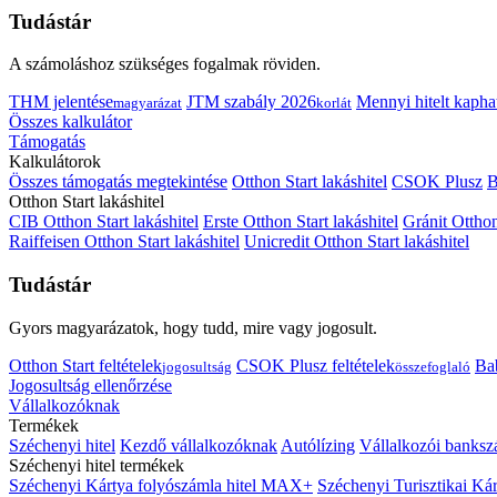
Tudástár
A számoláshoz szükséges fogalmak röviden.
THM jelentése
JTM szabály 2026
Mennyi hitelt kapha
magyarázat
korlát
Összes kalkulátor
Támogatás
Kalkulátorok
Összes támogatás megtekintése
Otthon Start lakáshitel
CSOK Plusz
B
Otthon Start lakáshitel
CIB Otthon Start lakáshitel
Erste Otthon Start lakáshitel
Gránit Otthon
Raiffeisen Otthon Start lakáshitel
Unicredit Otthon Start lakáshitel
Tudástár
Gyors magyarázatok, hogy tudd, mire vagy jogosult.
Otthon Start feltételek
CSOK Plusz feltételek
Bab
jogosultság
összefoglaló
Jogosultság ellenőrzése
Vállalkozóknak
Termékek
Széchenyi hitel
Kezdő vállalkozóknak
Autólízing
Vállalkozói banksz
Széchenyi hitel termékek
Széchenyi Kártya folyószámla hitel MAX+
Széchenyi Turisztikai 