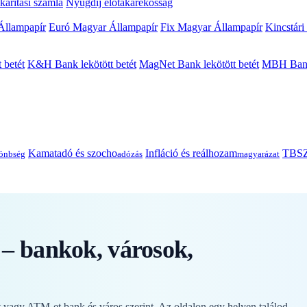
arítási számla
Nyugdíj előtakarékosság
Állampapír
Euró Magyar Állampapír
Fix Magyar Állampapír
Kincstári
 betét
K&H Bank lekötött betét
MagNet Bank lekötött betét
MBH Bank 
Kamatadó és szocho
Infláció és reálhozam
TBSZ
önbség
adózás
magyarázat
– bankok, városok,
vagy ATM-et bank és város szerint. Az oldalon egy helyen találod