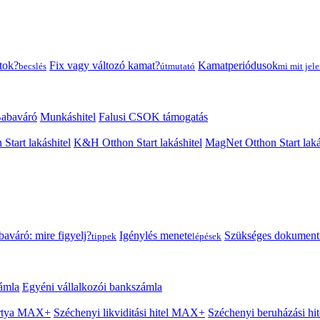
tok?
Fix vagy változó kamat?
Kamatperiódusok
becslés
útmutató
mi mit jele
abaváró
Munkáshitel
Falusi CSOK támogatás
 Start lakáshitel
K&H Otthon Start lakáshitel
MagNet Otthon Start laká
aváró: mire figyelj?
Igénylés menete
Szükséges dokumen
tippek
lépések
ámla
Egyéni vállalkozói bankszámla
Kártya MAX+
Széchenyi likviditási hitel MAX+
Széchenyi beruházási h