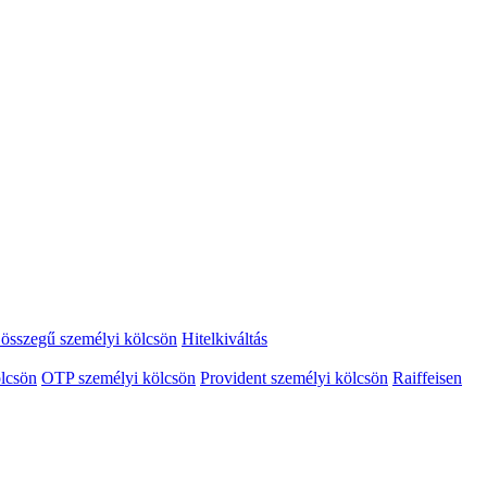
összegű személyi kölcsön
Hitelkiváltás
lcsön
OTP személyi kölcsön
Provident személyi kölcsön
Raiffeisen