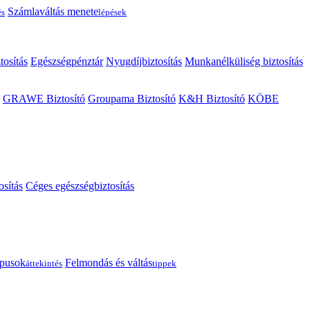
Számlaváltás menete
és
lépések
tosítás
Egészségpénztár
Nyugdíjbiztosítás
Munkanélküliség biztosítás
GRAWE Biztosító
Groupama Biztosító
K&H Biztosító
KÖBE
osítás
Céges egészségbiztosítás
típusok
Felmondás és váltás
áttekintés
tippek