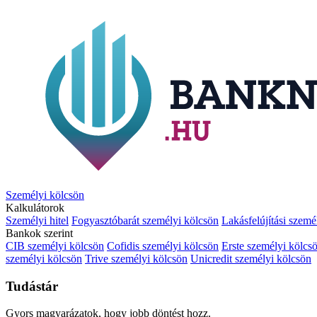
Személyi kölcsön
Kalkulátorok
Személyi hitel
Fogyasztóbarát személyi kölcsön
Lakásfelújítási szemé
Bankok szerint
CIB személyi kölcsön
Cofidis személyi kölcsön
Erste személyi kölcs
személyi kölcsön
Trive személyi kölcsön
Unicredit személyi kölcsön
Tudástár
Gyors magyarázatok, hogy jobb döntést hozz.