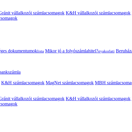
Gránit vállalkozói számlacsomagok
K&H vállalkozói számlacsomagok
acsomagok
éges dokumentumok
Mikor jó a folyószámlahitel?
Beruházás
lista
gyakorlati
 bankszámla
K&H számlacsomagok
MagNet számlacsomagok
MBH számlacsoma
Gránit vállalkozói számlacsomagok
K&H vállalkozói számlacsomagok
acsomagok