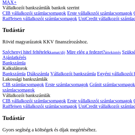
MAX+
Vállalkozói bankszámlák bankok szerint
CIB vállalkozói számlacsomagok
Erste vállalkozói számlacsomagok
Raiffeisen vállalkozói számlacsomagok
UniCredit vállalkozói száml
Tudástár
Rövid magyarázatok KKV finanszírozáshoz.
Széchenyi hitel feltételek
Mire elég a fedezet?
Szüks
kamat/díj
áttekintés
Ajánlatkérés
Bankszámla
Kalkulátorok
Bankszámla
Diákszámla
Vállalkozói bankszámla
Egyéni vállalkozói
Lakossági bankszámlák
CIB számlacsomagok
Erste számlacsomagok
Gránit számlacsomagok
számlacsomagok
Vállalkozói bankszámlák
CIB vállalkozói számlacsomagok
Erste vállalkozói számlacsomagok
Raiffeisen vállalkozói számlacsomagok
UniCredit vállalkozói száml
Tudástár
Gyors segítség a költségek és díjak megértéséhez.