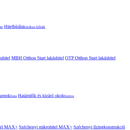
Hitelbírálat
nt
tipikus hibák
shitel
MBH Otthon Start lakáshitel
OTP Otthon Start lakáshitel
tumok
Határidők és kizáró okok
lista
fontos
itel MAX+
Széchenyi mikrohitel MAX+
Széchenyi lízingkonstrukció