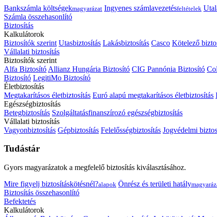
Bankszámla költségek
Ingyenes számlavezetés
Utal
magyarázat
feltételek
Számla összehasonlító
Biztosítás
Kalkulátorok
Biztosítók szerint
Utasbiztosítás
Lakásbiztosítás
Casco
Kötelező bizto
Vállalati biztosítás
Biztosítók szerint
Alfa Biztosító
Allianz Hungária Biztosító
CIG Pannónia Biztosító
Col
Biztosító
LegitiMo Biztosító
Életbiztosítás
Megtakarításos életbiztosítás
Euró alapú megtakarításos életbiztosítás
Egészségbiztosítás
Betegbiztosítás
Szolgáltatásfinanszírozó egészségbiztosítás
Vállalati biztosítás
Vagyonbiztosítás
Gépbiztosítás
Felelősségbiztosítás
Jogvédelmi biztos
Tudástár
Gyors magyarázatok a megfelelő biztosítás kiválasztásához.
Mire figyelj biztosításkötésnél?
Önrész és területi hatály
alapok
magyaráz
Biztosítás összehasonlító
Befektetés
Kalkulátorok