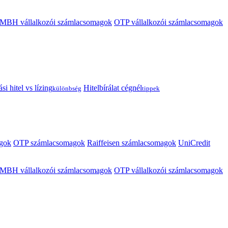
MBH vállalkozói számlacsomagok
OTP vállalkozói számlacsomagok
i hitel vs lízing
Hitelbírálat cégnél
különbség
tippek
gok
OTP számlacsomagok
Raiffeisen számlacsomagok
UniCredit
MBH vállalkozói számlacsomagok
OTP vállalkozói számlacsomagok