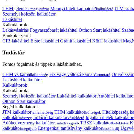
THM jelentése
Mennyi hitelt kaphatok?
JTM szab
magyarázat
kalkuláció
Személyi kölcsön kalkulátor
Lakáshitel
Kalkulátorok
Lakásvásárlás
Fogyasztóbarát lakáshitel
Otthon Start lakáshitel
Szabad
Bankok szerint
CIB lakáshitel
Erste lakáshitel
Gránit lakáshitel
K&H lakáshitel
MagNe
Tudástár
Fontos fogalmak és tippek a lakáshitelhez.
THM vs kamat
Fix vagy változó kamat?
Önerő szám
különbség
útmutató
Lakáshitel kalkulátor
Kalkulátorok
Kalkulátorok
Személyi kölcsön kalkulátor
Lakáshitel kalkulátor
Autóhitel kalkuláto
Otthon Start kalkulátor
Segéd kalkulátorok
JTM kalkulátor
THM kalkulátor
Hitelképesség ka
terhelhetőség
költségek
kalkulátor
Infláció kalkulátor
Ingatlan illeték kalkulátor
összeg
vásárlóerő
Adókedvezmény kalkulátor
TBSZ kalkulátor
K
családi / egyéb
befektetés
kalkulátor
Energetikai tanúsítvány kalkulátor
Ügyvéd
megújuló
becsült díj