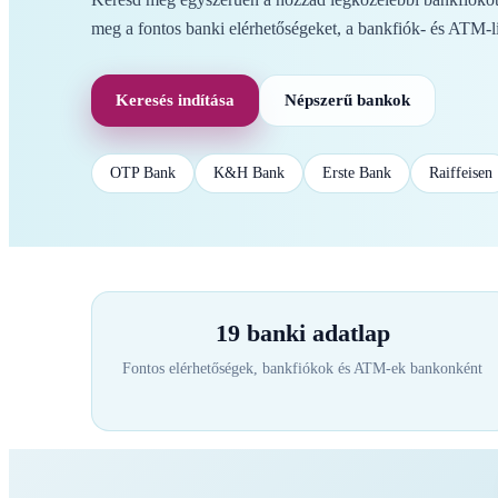
meg a fontos banki elérhetőségeket, a bankfiók- és ATM-li
Keresés indítása
Népszerű bankok
OTP Bank
K&H Bank
Erste Bank
Raiffeisen
19 banki adatlap
Fontos elérhetőségek, bankfiókok és ATM-ek bankonként