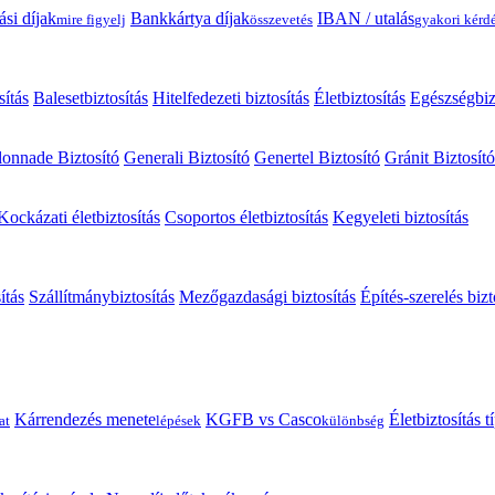
ási díjak
Bankkártya díjak
IBAN / utalás
mire figyelj
összevetés
gyakori kérd
sítás
Balesetbiztosítás
Hitelfedezeti biztosítás
Életbiztosítás
Egészségbiz
onnade Biztosító
Generali Biztosító
Genertel Biztosító
Gránit Biztosító
Kockázati életbiztosítás
Csoportos életbiztosítás
Kegyeleti biztosítás
ítás
Szállítmánybiztosítás
Mezőgazdasági biztosítás
Építés-szerelés bizt
Kárrendezés menete
KGFB vs Casco
Életbiztosítás 
at
lépések
különbség