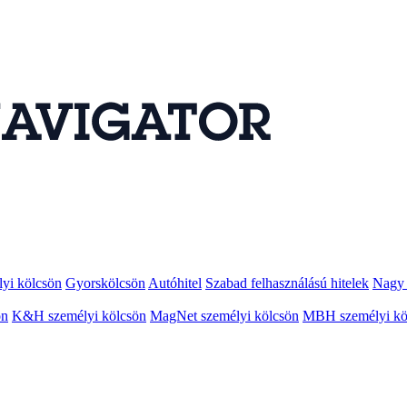
lyi kölcsön
Gyorskölcsön
Autóhitel
Szabad felhasználású hitelek
Nagy 
ön
K&H személyi kölcsön
MagNet személyi kölcsön
MBH személyi kö