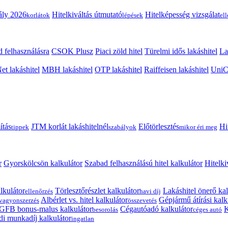
ály 2026
Hitelkiváltás útmutató
Hitelképesség vizsgálat
korlátok
lépések
el
 felhasználásra
CSOK Plusz
Piaci zöld hitel
Türelmi idős lakáshitel
La
t lakáshitel
MBH lakáshitel
OTP lakáshitel
Raiffeisen lakáshitel
UniCr
ítás
JTM korlát lakáshitelnél
Előtörlesztés
Hi
tippek
szabályok
mikor éri meg
r
Gyorskölcsön kalkulátor
Szabad felhasználású hitel kalkulátor
Hitelki
lkulátor
Törlesztőrészlet kalkulátor
Lakáshitel önerő kal
ellenőrzés
havi díj
Albérlet vs. hitel kalkulátor
Gépjármű átírási kalk
vagyonszerzés
összevetés
GFB bonus-malus kalkulátor
Cégautóadó kalkulátor
K
besorolás
céges autó
i munkadíj kalkulátor
ingatlan