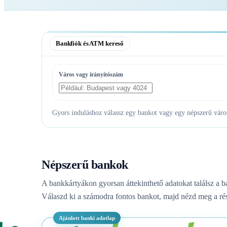
Bankfiók és ATM kereső
Város vagy irányítószám
Gyors induláshoz válassz egy bankot vagy egy népszerű várost
Népszerű bankok
A bankkártyákon gyorsan áttekinthető adatokat találsz a b
Válaszd ki a számodra fontos bankot, majd nézd meg a rés
Ajánlott banki adatlap