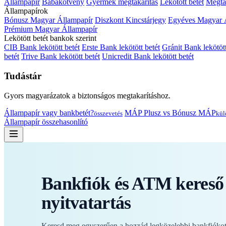
Állampapír
Babakötvény
Gyermek megtakarítás
Lekötött betét
Megtak
Állampapírok
Bónusz Magyar Állampapír
Diszkont Kincstárjegy
Egyéves Magyar 
Prémium Magyar Állampapír
Lekötött betét bankok szerint
CIB Bank lekötött betét
Erste Bank lekötött betét
Gránit Bank lekötött
betét
Trive Bank lekötött betét
Unicredit Bank lekötött betét
Tudástár
Gyors magyarázatok a biztonságos megtakarításhoz.
Állampapír vagy bankbetét?
MÁP Plusz vs Bónusz MÁP
összevetés
kül
Állampapír összehasonlító
Bankfiók és ATM kereső 
nyitvatartás
Keresd meg egyszerűen a hozzád legközelebbi bankfiókot 