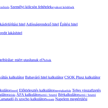
Személyi kölcsön feltételek
lenőrzés
gyakori kérdések
kásfelújítási hitel
Adósságrendező hitel
Építési hitel
edit lakáshitel
telbírálat: miért utasítanak el?
hibák
váltás kalkulátor
Babaváró hitel kalkulátor
CSOK Plusz kalkulátor
kulátor
Előtörlesztés kalkulátor
Teljes visszafizetés
önerő
megtakarítás
ulátor
ÁFA kalkulátor
Bérkalkulátor
átírás
nettó / bruttó
nettó / bruttó
amatadó és szocho kalkulátor
Napelem megtérülési
hozam