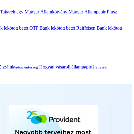
 Takarékjegy
Magyar Államkötvény
Magyar Állampapír Plusz
lekötött betét
OTP Bank lekötött betét
Raiffeisen Bank lekötött
 számla
Hogyan vásárolj állampapírt?
adómentesség
lépések