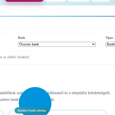
Bank
Típus
 az alábbi listákból.
ankfiókok számáról, az ATM-hálózatról és a települési lefedettségről.
zletes bankfiók- vagy ATM-listát.
Ajánlott banki adatlap