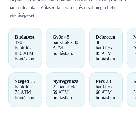
banki oldalakat. Válaszd ki a várost, és nézd meg a helyi
lehetőségeket.
Budapest
Győr
45
Debrecen
M
390
bankfiók · 80
38
b
bankfiók ·
ATM
bankfiók ·
886 ATM
bontásban.
85 ATM
b
bontásban.
bontásban.
Szeged
25
Nyíregyháza
Pécs
28
S
bankfiók ·
21 bankfiók ·
bankfiók ·
2
72 ATM
69 ATM
60 ATM
5
bontásban.
bontásban.
bontásban.
b