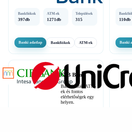
Bankfiókok
ATM-ek
Települések
Bankfió
397db
1271db
315
110db
Banki adatlap
Banki 
Bankfiókok
ATM-ek
CIB Bank
Bankfiókok, ATM-
ek és fontos
elérhetőségek egy
helyen.
Bankfiókok
ATM-ek
Települések
68db
178db
38
Bankfió