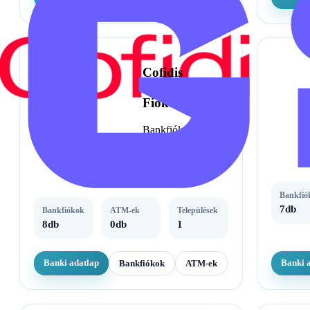
Cofidis
Magyarországi
Fióktelepe
Bankfiókok, ATM-
ek és fontos
elérhetőségek egy
helyen.
Bankfió
7db
Bankfiókok
ATM-ek
Települések
8db
0db
1
Banki adatlap
Banki 
Bankfiókok
ATM-ek