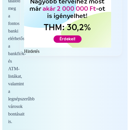
találod
meg
a
fontos
banki
elérhetőségeket,
a
Hirdetés
bankfiók-
és
ATM-
listákat,
valamint
a
legnépszerűbb
városok
bontásait
is.