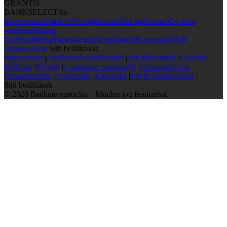
GRANTIS
BANKSELECT.hu
Impresszum
Adatkezelési tájékoztató
Süti tájékoztató
Gyakori
kérdések
Rólunk
Üzletszabályzat
Panaszkezelés
Fogalomtár
Kapcsolat
MNB
alkalmazások
Süti beállítások
Impresszum
|
Adatkezelési tájékoztató
|
Süti tájékoztató
|
Gyakori
kérdések
|
Rólunk
|
Csatlakozz partnerként
|
Üzletszabályzat
|
Panaszkezelés
|
Fogalomtár
|
Kapcsolat
|
MNB alkalmazások
|
Süti beállítások
© 2026 Banknavigator.hu – Minden jog fenntartva.