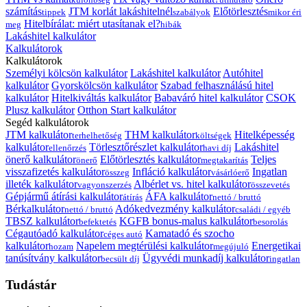
számítás
JTM korlát lakáshitelnél
Előtörlesztés
tippek
szabályok
mikor éri
Hitelbírálat: miért utasítanak el?
meg
hibák
Lakáshitel kalkulátor
Kalkulátorok
Kalkulátorok
Személyi kölcsön kalkulátor
Lakáshitel kalkulátor
Autóhitel
kalkulátor
Gyorskölcsön kalkulátor
Szabad felhasználású hitel
kalkulátor
Hitelkiváltás kalkulátor
Babaváró hitel kalkulátor
CSOK
Plusz kalkulátor
Otthon Start kalkulátor
Segéd kalkulátorok
JTM kalkulátor
THM kalkulátor
Hitelképesség
terhelhetőség
költségek
kalkulátor
Törlesztőrészlet kalkulátor
Lakáshitel
ellenőrzés
havi díj
önerő kalkulátor
Előtörlesztés kalkulátor
Teljes
önerő
megtakarítás
visszafizetés kalkulátor
Infláció kalkulátor
Ingatlan
összeg
vásárlóerő
illeték kalkulátor
Albérlet vs. hitel kalkulátor
vagyonszerzés
összevetés
Gépjármű átírási kalkulátor
ÁFA kalkulátor
átírás
nettó / bruttó
Bérkalkulátor
Adókedvezmény kalkulátor
nettó / bruttó
családi / egyéb
TBSZ kalkulátor
KGFB bonus-malus kalkulátor
befektetés
besorolás
Cégautóadó kalkulátor
Kamatadó és szocho
céges autó
kalkulátor
Napelem megtérülési kalkulátor
Energetikai
hozam
megújuló
tanúsítvány kalkulátor
Ügyvédi munkadíj kalkulátor
becsült díj
ingatlan
Tudástár