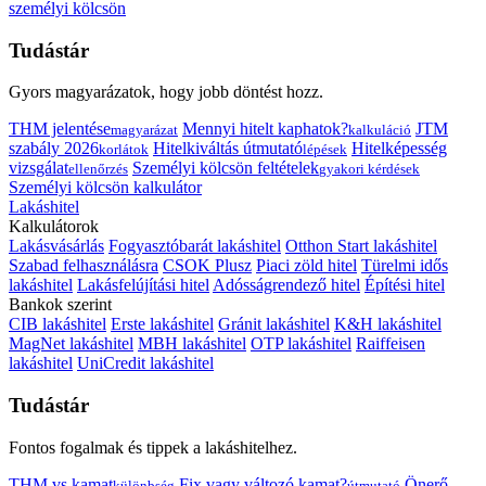
személyi kölcsön
Tudástár
Gyors magyarázatok, hogy jobb döntést hozz.
THM jelentése
Mennyi hitelt kaphatok?
JTM
magyarázat
kalkuláció
szabály 2026
Hitelkiváltás útmutató
Hitelképesség
korlátok
lépések
vizsgálat
Személyi kölcsön feltételek
ellenőrzés
gyakori kérdések
Személyi kölcsön kalkulátor
Lakáshitel
Kalkulátorok
Lakásvásárlás
Fogyasztóbarát lakáshitel
Otthon Start lakáshitel
Szabad felhasználásra
CSOK Plusz
Piaci zöld hitel
Türelmi idős
lakáshitel
Lakásfelújítási hitel
Adósságrendező hitel
Építési hitel
Bankok szerint
CIB lakáshitel
Erste lakáshitel
Gránit lakáshitel
K&H lakáshitel
MagNet lakáshitel
MBH lakáshitel
OTP lakáshitel
Raiffeisen
lakáshitel
UniCredit lakáshitel
Tudástár
Fontos fogalmak és tippek a lakáshitelhez.
THM vs kamat
Fix vagy változó kamat?
Önerő
különbség
útmutató