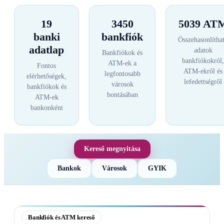
19
3450
5039 AT
banki
bankfiók
Összehasonlítha
adatlap
adatok
Bankfiókok és
bankfiókokról,
ATM-ek a
Fontos
ATM-ekről és
legfontosabb
elérhetőségek,
lefedettségről
városok
bankfiókok és
bontásában
ATM-ek
bankonként
Kereső megnyitása
Bankok
Városok
GYIK
Bankfiók és ATM kereső