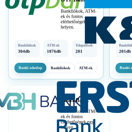
Bankfiókok, ATM-
ek és fontos
elérhetőségek egy
helyen.
Bankfiókok
ATM-ek
Települések
Bankfió
304db
1876db
201
201db
Banki adatlap
Banki 
Bankfiókok
ATM-ek
MBH Bank
Bankfiókok, ATM-
ek és fontos
elérhetőségek egy
helyen.