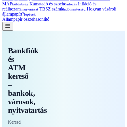
MÁP
Kamatadó és szocho
Infláció és
különbség
adózás
reálhozam
TBSZ számla
Hogyan vásárolj
magyarázat
adómentesség
állampapírt?
lépések
Állampapír összehasonlító
Bankfiók
és
ATM
kereső
–
bankok,
városok,
nyitvatartás
Keresd