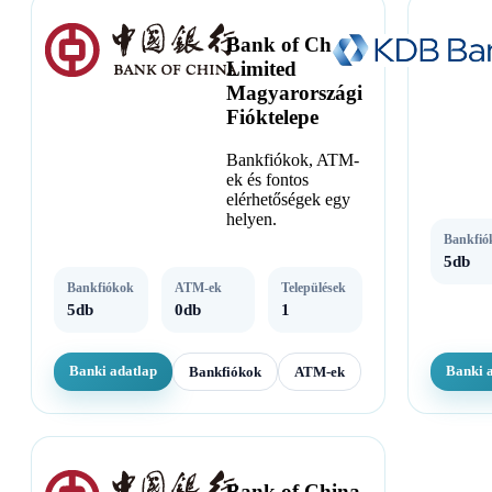
Bank of China
Limited
Magyarországi
Fióktelepe
Bankfiókok, ATM-
ek és fontos
elérhetőségek egy
helyen.
Bankfió
5db
Bankfiókok
ATM-ek
Települések
5db
0db
1
Banki adatlap
Banki 
Bankfiókok
ATM-ek
Bank of China