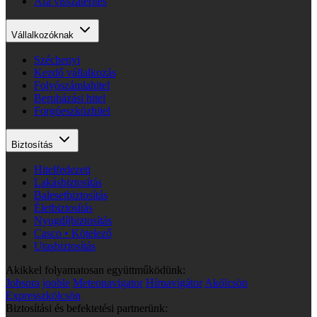
Áfa visszatérítés
Vállalkozóknak
Széchenyi
Kezdő vállalkozás
Folyószámlahitel
Beruházási hitel
Forgóeszközhitel
Biztosítás
Hitelfedezeti
Lakásbiztosítás
Balesetbiztosítás
Életbiztosítás
Nyugdíjbiztosítás
Casco • Kötelező
Utasbiztosítás
Akikkel folyamatosan együttműködünk:
Jobsora
jooble
Meteonavigator
Hírnavigátor
Akölcsön
Expresszkölcsön
Biztosítási és befektetési partnerünk: