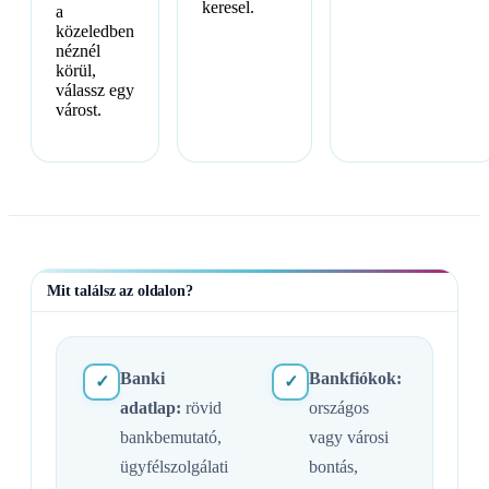
keresel.
a
közeledben
néznél
körül,
válassz egy
várost.
Mit találsz az oldalon?
Banki
Bankfiókok:
✓
✓
adatlap:
rövid
országos
bankbemutató,
vagy városi
ügyfélszolgálati
bontás,