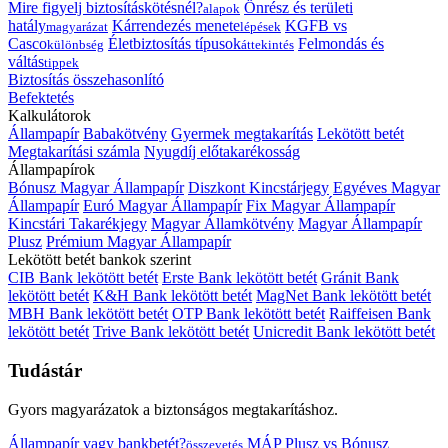
Mire figyelj biztosításkötésnél?
Önrész és területi
alapok
hatály
Kárrendezés menete
KGFB vs
magyarázat
lépések
Casco
Életbiztosítás típusok
Felmondás és
különbség
áttekintés
váltás
tippek
Biztosítás összehasonlító
Befektetés
Kalkulátorok
Állampapír
Babakötvény
Gyermek megtakarítás
Lekötött betét
Megtakarítási számla
Nyugdíj előtakarékosság
Állampapírok
Bónusz Magyar Állampapír
Diszkont Kincstárjegy
Egyéves Magyar
Állampapír
Euró Magyar Állampapír
Fix Magyar Állampapír
Kincstári Takarékjegy
Magyar Államkötvény
Magyar Állampapír
Plusz
Prémium Magyar Állampapír
Lekötött betét bankok szerint
CIB Bank lekötött betét
Erste Bank lekötött betét
Gránit Bank
lekötött betét
K&H Bank lekötött betét
MagNet Bank lekötött betét
MBH Bank lekötött betét
OTP Bank lekötött betét
Raiffeisen Bank
lekötött betét
Trive Bank lekötött betét
Unicredit Bank lekötött betét
Tudástár
Gyors magyarázatok a biztonságos megtakarításhoz.
Állampapír vagy bankbetét?
MÁP Plusz vs Bónusz
összevetés