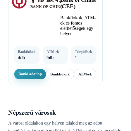
(CEE)
Bankfiókok, ATM-
ek és fontos
elérhetőségek egy
helyen.
Bankfiókok
ATM-ek
Települések
4db
0db
1
Banki adatlap
Bankfiókok
ATM-ek
Népszerű városok
A városi oldalakon egy helyen találod meg az adott
településhez tartozó bankfiókokat, ATM-eket és a kapcsolódó