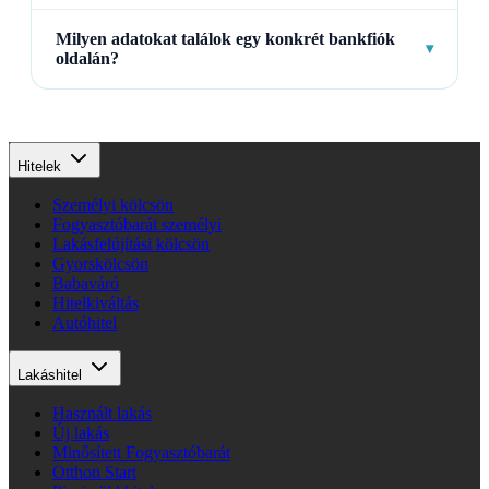
Milyen adatokat találok egy konkrét bankfiók
▾
oldalán?
Hitelek
Személyi kölcsön
Fogyasztóbarát személyi
Lakásfelújítási kölcsön
Gyorskölcsön
Babaváró
Hitelkiváltás
Autóhitel
Lakáshitel
Használt lakás
Új lakás
Minősített Fogyasztóbarát
Otthon Start