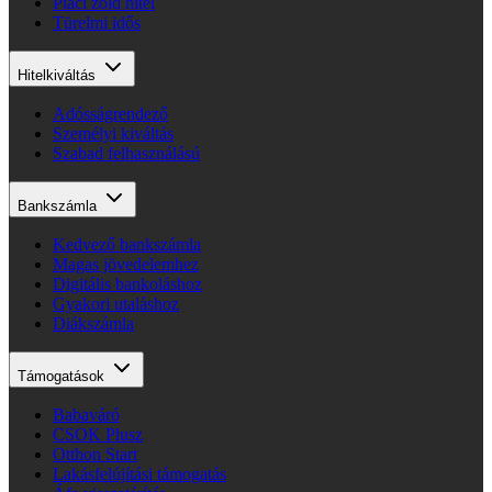
Piaci zöld hitel
Türelmi idős
Hitelkiváltás
Adósságrendező
Személyi kiváltás
Szabad felhasználású
Bankszámla
Kedvező bankszámla
Magas jövedelemhez
Digitális bankoláshoz
Gyakori utaláshoz
Diákszámla
Támogatások
Babaváró
CSOK Plusz
Otthon Start
Lakásfelújítási támogatás