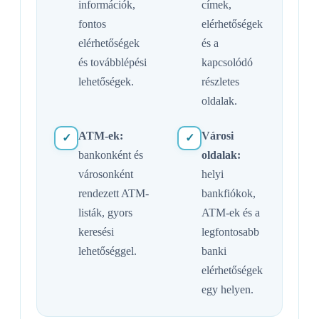
információk,
címek,
fontos
elérhetőségek
elérhetőségek
és a
és továbblépési
kapcsolódó
lehetőségek.
részletes
oldalak.
ATM-ek:
Városi
✓
✓
bankonként és
oldalak:
városonként
helyi
rendezett ATM-
bankfiókok,
listák, gyors
ATM-ek és a
keresési
legfontosabb
lehetőséggel.
banki
elérhetőségek
egy helyen.