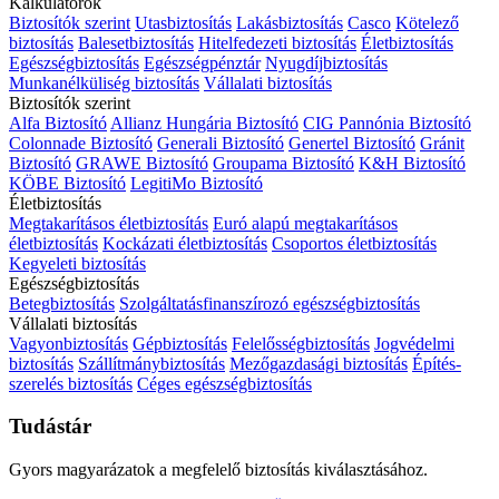
Kalkulátorok
Biztosítók szerint
Utasbiztosítás
Lakásbiztosítás
Casco
Kötelező
biztosítás
Balesetbiztosítás
Hitelfedezeti biztosítás
Életbiztosítás
Egészségbiztosítás
Egészségpénztár
Nyugdíjbiztosítás
Munkanélküliség biztosítás
Vállalati biztosítás
Biztosítók szerint
Alfa Biztosító
Allianz Hungária Biztosító
CIG Pannónia Biztosító
Colonnade Biztosító
Generali Biztosító
Genertel Biztosító
Gránit
Biztosító
GRAWE Biztosító
Groupama Biztosító
K&H Biztosító
KÖBE Biztosító
LegitiMo Biztosító
Életbiztosítás
Megtakarításos életbiztosítás
Euró alapú megtakarításos
életbiztosítás
Kockázati életbiztosítás
Csoportos életbiztosítás
Kegyeleti biztosítás
Egészségbiztosítás
Betegbiztosítás
Szolgáltatásfinanszírozó egészségbiztosítás
Vállalati biztosítás
Vagyonbiztosítás
Gépbiztosítás
Felelősségbiztosítás
Jogvédelmi
biztosítás
Szállítmánybiztosítás
Mezőgazdasági biztosítás
Építés-
szerelés biztosítás
Céges egészségbiztosítás
Tudástár
Gyors magyarázatok a megfelelő biztosítás kiválasztásához.