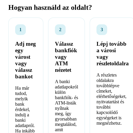
Hogyan használd az oldalt?
1
2
3
Adj meg
Válassz
Lépj tovább
egy
bankfiók
a városi
várost
vagy
vagy
vagy
ATM
részletoldalra
válassz
nézetet
A részletes
bankot
oldalakra
A banki
továbblépve
adatlapokról
Ha már
címeket,
külön
tudod,
elérhetőségeket,
bankfiók- és
melyik
nyitvatartást és
ATM-listák
bank
további
nyílnak
érdekel,
kapcsolódó
meg, így
indulj a
egységeket is
gyorsabban
banki
megnézhetsz.
megtalálod,
adatlapról.
amit
Ha inkább