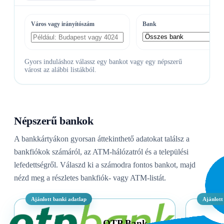
Város vagy irányítószám
Bank
Gyors induláshoz válassz egy bankot vagy egy népszerű
várost az alábbi listákból.
Népszerű bankok
A bankkártyákon gyorsan áttekinthető adatokat találsz a
bankfiókok számáról, az ATM-hálózatról és a települési
lefedettségről. Válaszd ki a számodra fontos bankot, majd
nézd meg a részletes bankfiók- vagy ATM-listát.
Ajánlott banki adatlap
Ajánlott
OTP Bank