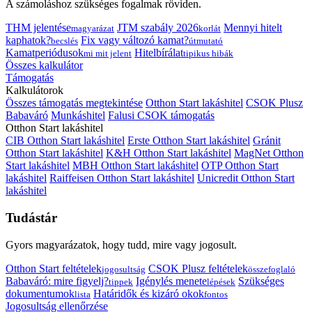
A számoláshoz szükséges fogalmak röviden.
THM jelentése
JTM szabály 2026
Mennyi hitelt
magyarázat
korlát
kaphatok?
Fix vagy változó kamat?
becslés
útmutató
Kamatperiódusok
Hitelbírálat
mi mit jelent
tipikus hibák
Összes kalkulátor
Támogatás
Kalkulátorok
Összes támogatás megtekintése
Otthon Start lakáshitel
CSOK Plusz
Babaváró
Munkáshitel
Falusi CSOK támogatás
Otthon Start lakáshitel
CIB Otthon Start lakáshitel
Erste Otthon Start lakáshitel
Gránit
Otthon Start lakáshitel
K&H Otthon Start lakáshitel
MagNet Otthon
Start lakáshitel
MBH Otthon Start lakáshitel
OTP Otthon Start
lakáshitel
Raiffeisen Otthon Start lakáshitel
Unicredit Otthon Start
lakáshitel
Tudástár
Gyors magyarázatok, hogy tudd, mire vagy jogosult.
Otthon Start feltételek
CSOK Plusz feltételek
jogosultság
összefoglaló
Babaváró: mire figyelj?
Igénylés menete
Szükséges
tippek
lépések
dokumentumok
Határidők és kizáró okok
lista
fontos
Jogosultság ellenőrzése