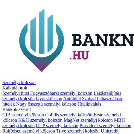
Személyi kölcsön
Kalkulátorok
Személyi hitel
Fogyasztóbarát személyi kölcsön
Lakásfelújítási
személyi kölcsön
Gyorskölcsön
Autóhitel
Szabad felhasználású
hitelek
Nagy összegű személyi kölcsön
Hitelkiváltás
Bankok szerint
CIB személyi kölcsön
Cofidis személyi kölcsön
Erste személyi
kölcsön
K&H személyi kölcsön
MagNet személyi kölcsön
MBH
személyi kölcsön
OTP személyi kölcsön
Provident személyi kölcsön
Raiffeisen személyi kölcsön
Trive személyi kölcsön
Unicredit