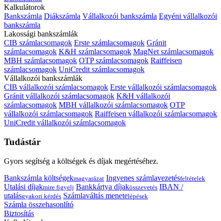
Kalkulátorok
Bankszámla
Diákszámla
Vállalkozói bankszámla
Egyéni vállalkozói
bankszámla
Lakossági bankszámlák
CIB számlacsomagok
Erste számlacsomagok
Gránit
számlacsomagok
K&H számlacsomagok
MagNet számlacsomagok
MBH számlacsomagok
OTP számlacsomagok
Raiffeisen
számlacsomagok
UniCredit számlacsomagok
Vállalkozói bankszámlák
CIB vállalkozói számlacsomagok
Erste vállalkozói számlacsomagok
Gránit vállalkozói számlacsomagok
K&H vállalkozói
számlacsomagok
MBH vállalkozói számlacsomagok
OTP
vállalkozói számlacsomagok
Raiffeisen vállalkozói számlacsomagok
UniCredit vállalkozói számlacsomagok
Tudástár
Gyors segítség a költségek és díjak megértéséhez.
Bankszámla költségek
Ingyenes számlavezetés
magyarázat
feltételek
Utalási díjak
Bankkártya díjak
IBAN /
mire figyelj
összevetés
utalás
Számlaváltás menete
gyakori kérdés
lépések
Számla összehasonlító
Biztosítás