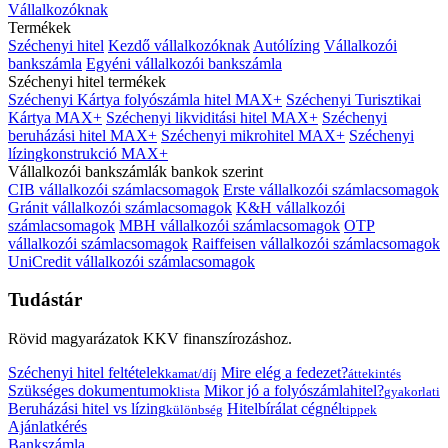
Vállalkozóknak
Termékek
Széchenyi hitel
Kezdő vállalkozóknak
Autólízing
Vállalkozói
bankszámla
Egyéni vállalkozói bankszámla
Széchenyi hitel termékek
Széchenyi Kártya folyószámla hitel MAX+
Széchenyi Turisztikai
Kártya MAX+
Széchenyi likviditási hitel MAX+
Széchenyi
beruházási hitel MAX+
Széchenyi mikrohitel MAX+
Széchenyi
lízingkonstrukció MAX+
Vállalkozói bankszámlák bankok szerint
CIB vállalkozói számlacsomagok
Erste vállalkozói számlacsomagok
Gránit vállalkozói számlacsomagok
K&H vállalkozói
számlacsomagok
MBH vállalkozói számlacsomagok
OTP
vállalkozói számlacsomagok
Raiffeisen vállalkozói számlacsomagok
UniCredit vállalkozói számlacsomagok
Tudástár
Rövid magyarázatok KKV finanszírozáshoz.
Széchenyi hitel feltételek
Mire elég a fedezet?
kamat/díj
áttekintés
Szükséges dokumentumok
Mikor jó a folyószámlahitel?
lista
gyakorlati
Beruházási hitel vs lízing
Hitelbírálat cégnél
különbség
tippek
Ajánlatkérés
Bankszámla