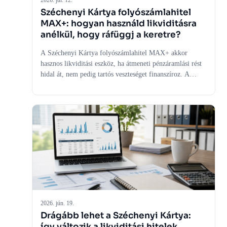
2026. júl. 12.
Széchenyi Kártya folyószámlahitel
MAX+: hogyan használd likviditásra
anélkül, hogy ráfüggj a keretre?
A Széchenyi Kártya folyószámlahitel MAX+ akkor
hasznos likviditási eszköz, ha átmeneti pénzáramlási rést
hidal át, nem pedig tartós veszteséget finanszíroz. A
keretfüggőség elkerüléséhez heti cash-flow tervre,
visszatöltési szabályra és vezetői önkorlátozásra van
szükség.
2026. jún. 19.
Drágább lehet a Széchenyi Kártya:
így változik a likviditási hitelek