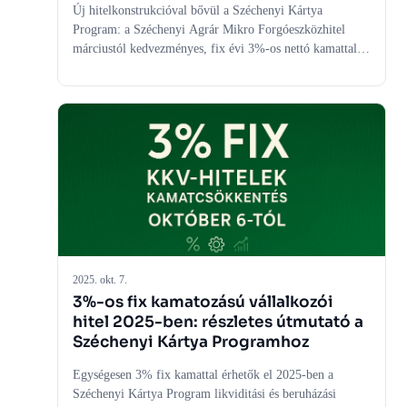
Új hitelkonstrukcióval bővül a Széchenyi Kártya
Program: a Széchenyi Agrár Mikro Forgóeszközhitel
márciustól kedvezményes, fix évi 3%-os nettó kamattal
biztosít forrást az agrár mikro- és kisvállalkozásoknak. A
hitel szabad felhasználású, saját erő nélkül is igényelhető,
és akár 50 millió forintos finanszírozást kínál. A cél az,
hogy a kisebb mezőgazdasági vállalkozások stabilabban
tudják finanszírozni működésüket egy változó gazdasági
környezetben. A konstrukció új lehetőséget nyithat azok
számára, akiknek gyors és kiszámítható forrásra van
szükségük.
2025. okt. 7.
3%-os fix kamatozású vállalkozói
hitel 2025-ben: részletes útmutató a
Széchenyi Kártya Programhoz
Egységesen 3% fix kamattal érhetők el 2025-ben a
Széchenyi Kártya Program likviditási és beruházási