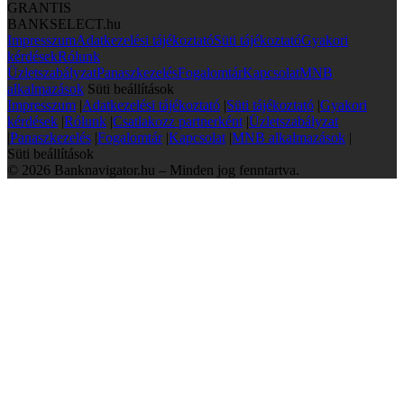
GRANTIS
BANKSELECT.hu
Impresszum
Adatkezelési tájékoztató
Süti tájékoztató
Gyakori
kérdések
Rólunk
Üzletszabályzat
Panaszkezelés
Fogalomtár
Kapcsolat
MNB
alkalmazások
Süti beállítások
Impresszum
|
Adatkezelési tájékoztató
|
Süti tájékoztató
|
Gyakori
kérdések
|
Rólunk
|
Csatlakozz partnerként
|
Üzletszabályzat
|
Panaszkezelés
|
Fogalomtár
|
Kapcsolat
|
MNB alkalmazások
|
Süti beállítások
© 2026 Banknavigator.hu – Minden jog fenntartva.