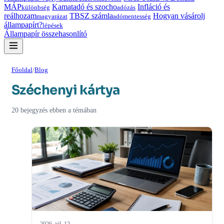
MÁP
Kamatadó és szocho
Infláció és
különbség
adózás
reálhozam
TBSZ számla
Hogyan vásárolj
magyarázat
adómentesség
állampapírt?
lépések
Állampapír összehasonlító
Főoldal
/
Blog
Széchenyi kártya
20 bejegyzés ebben a témában