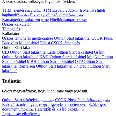
A számoláshoz szükséges fogalmak röviden.
THM jelentése
JTM szabály 2026
Mennyi hitelt
magyarázat
korlát
kaphatok?
Fix vagy változó kamat?
becslés
útmutató
Kamatperiódusok
Hitelbírálat
mi mit jelent
tipikus hibák
Összes kalkulátor
Támogatás
Kalkulátorok
Összes támogatás megtekintése
Otthon Start lakáshitel
CSOK Plusz
Babaváró
Munkáshitel
Falusi CSOK támogatás
Otthon Start lakáshitel
CIB Otthon Start lakáshitel
Erste Otthon Start lakáshitel
Gránit
Otthon Start lakáshitel
K&H Otthon Start lakáshitel
MagNet Otthon
Start lakáshitel
MBH Otthon Start lakáshitel
OTP Otthon Start
lakáshitel
Raiffeisen Otthon Start lakáshitel
Unicredit Otthon Start
lakáshitel
Tudástár
Gyors magyarázatok, hogy tudd, mire vagy jogosult.
Otthon Start feltételek
CSOK Plusz feltételek
jogosultság
összefoglaló
Babaváró: mire figyelj?
Igénylés menete
Szükséges
tippek
lépések
dokumentumok
Határidők és kizáró okok
lista
fontos
Jogosultság ellenőrzése