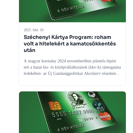
2025. febr. 10.
Széchenyi Kártya Program: roham
volt a hitelekért a kamatcsökkentés
után
A magyar kormány 2024 novemberében jelentős lépést
tett a hazai kis- és középvállalkozások (kkv-k) támogatása
érdekében: az Új Gazdaságpolitikai Akcióterv részeként
meghirdetett 8+1 pontos Demján Sándor Program
keretében a Széchenyi Kártya Program beruházási
hiteleinek kamatát a korábbi 5%-ról évi 3,5%-ra
csökkentette. A kormany.hu tájékoztatása szerint ez a
kamatcsökkentés jelentős könnyítést jelent a vállalkozások
számára, hiszen alacsonyabb finanszírozási költségek
mellett valósíthatják meg beruházásaikat, ami hozzájárul
a versenyképességük növeléséhez és a gazdasági
növekedéshez.