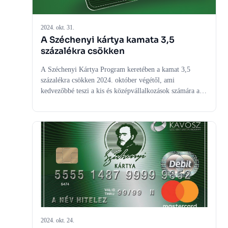
2024. okt. 31.
A Széchenyi kártya kamata 3,5
százalékra csökken
A Széchenyi Kártya Program keretében a kamat 3,5
százalékra csökken 2024. október végétől, ami
kedvezőbbé teszi a kis és középvállalkozások számára a
hitelfelvételt. Ez a lépés segítheti a vállalkozások
versenyképességének növelését, és a gazdasági stabilitás
erősítését, mivel a kisebb kamatteher csökkenti a
visszafizetési költségeket, és bátorítja a befektetéseket.
Szakértői elemzés.
2024. okt. 24.