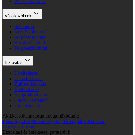
Áfa visszatérítés
Vállalkozóknak
Széchenyi
Kezdő vállalkozás
Folyószámlahitel
Beruházási hitel
Forgóeszközhitel
Biztosítás
Hitelfedezeti
Lakásbiztosítás
Balesetbiztosítás
Életbiztosítás
Nyugdíjbiztosítás
Casco • Kötelező
Utasbiztosítás
Akikkel folyamatosan együttműködünk:
Jobsora
jooble
Meteonavigator
Hírnavigátor
Akölcsön
Expresszkölcsön
Biztosítási és befektetési partnerünk: