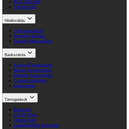
Piaci zöld hitel
Türelmi idős
Hitelkiváltás
Adósságrendező
Személyi kiváltás
Szabad felhasználású
Bankszámla
Kedvező bankszámla
Magas jövedelemhez
Digitális bankoláshoz
Gyakori utaláshoz
Diákszámla
Támogatások
Babaváró
CSOK Plusz
Otthon Start
Lakásfelújítási támogatás