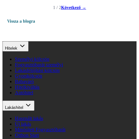
1 / 2
Következő →
Vissza a blogra
Hitelek
Személyi kölcsön
Fogyasztóbarát személyi
Lakásfelújítási kölcsön
Gyorskölcsön
Babaváró
Hitelkiváltás
Autóhitel
Lakáshitel
Használt lakás
Új lakás
Minősített Fogyasztóbarát
Otthon Start