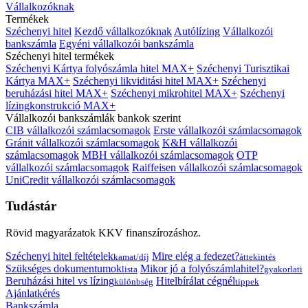
Vállalkozóknak
Termékek
Széchenyi hitel
Kezdő vállalkozóknak
Autólízing
Vállalkozói
bankszámla
Egyéni vállalkozói bankszámla
Széchenyi hitel termékek
Széchenyi Kártya folyószámla hitel MAX+
Széchenyi Turisztikai
Kártya MAX+
Széchenyi likviditási hitel MAX+
Széchenyi
beruházási hitel MAX+
Széchenyi mikrohitel MAX+
Széchenyi
lízingkonstrukció MAX+
Vállalkozói bankszámlák bankok szerint
CIB vállalkozói számlacsomagok
Erste vállalkozói számlacsomagok
Gránit vállalkozói számlacsomagok
K&H vállalkozói
számlacsomagok
MBH vállalkozói számlacsomagok
OTP
vállalkozói számlacsomagok
Raiffeisen vállalkozói számlacsomagok
UniCredit vállalkozói számlacsomagok
Tudástár
Rövid magyarázatok KKV finanszírozáshoz.
Széchenyi hitel feltételek
Mire elég a fedezet?
kamat/díj
áttekintés
Szükséges dokumentumok
Mikor jó a folyószámlahitel?
lista
gyakorlati
Beruházási hitel vs lízing
Hitelbírálat cégnél
különbség
tippek
Ajánlatkérés
Bankszámla