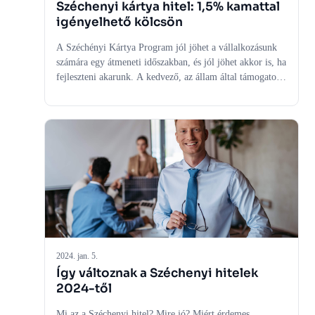
Széchenyi kártya hitel: 1,5% kamattal
igényelhető kölcsön
A Széchényi Kártya Program jól jöhet a vállalkozásunk
számára egy átmeneti időszakban, és jól jöhet akkor is, ha
fejleszteni akarunk. A kedvező, az állam által támogatott
költségek és kamatok, és a szabad felhasználhatóság miatt
széles körben járulhat hozzá egy vállalkozás
növekedéséhez, és ezzel a gazdaság fejlődéséhez. A
Széchényi Kártya Program népszerű termék, számos
vállalkozás használta már fel céljai eléréséhez az utóbbi
években. És most akár 1,5 százalékos kamattal is
igényelhető. Mutatjuk a részleteket.
2024. jan. 5.
Így változnak a Széchenyi hitelek
2024-től
Mi az a Széchenyi hitel? Mire jó? Miért érdemes