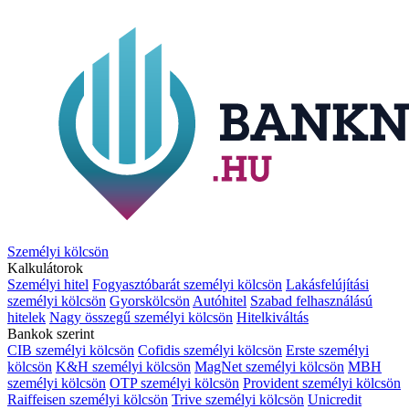
Személyi kölcsön
Kalkulátorok
Személyi hitel
Fogyasztóbarát személyi kölcsön
Lakásfelújítási
személyi kölcsön
Gyorskölcsön
Autóhitel
Szabad felhasználású
hitelek
Nagy összegű személyi kölcsön
Hitelkiváltás
Bankok szerint
CIB személyi kölcsön
Cofidis személyi kölcsön
Erste személyi
kölcsön
K&H személyi kölcsön
MagNet személyi kölcsön
MBH
személyi kölcsön
OTP személyi kölcsön
Provident személyi kölcsön
Raiffeisen személyi kölcsön
Trive személyi kölcsön
Unicredit