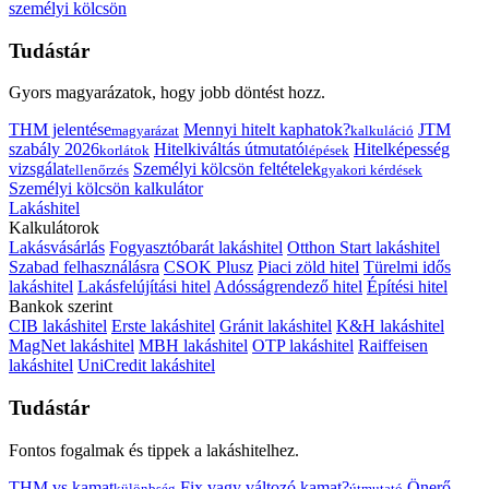
személyi kölcsön
Tudástár
Gyors magyarázatok, hogy jobb döntést hozz.
THM jelentése
Mennyi hitelt kaphatok?
JTM
magyarázat
kalkuláció
szabály 2026
Hitelkiváltás útmutató
Hitelképesség
korlátok
lépések
vizsgálat
Személyi kölcsön feltételek
ellenőrzés
gyakori kérdések
Személyi kölcsön kalkulátor
Lakáshitel
Kalkulátorok
Lakásvásárlás
Fogyasztóbarát lakáshitel
Otthon Start lakáshitel
Szabad felhasználásra
CSOK Plusz
Piaci zöld hitel
Türelmi idős
lakáshitel
Lakásfelújítási hitel
Adósságrendező hitel
Építési hitel
Bankok szerint
CIB lakáshitel
Erste lakáshitel
Gránit lakáshitel
K&H lakáshitel
MagNet lakáshitel
MBH lakáshitel
OTP lakáshitel
Raiffeisen
lakáshitel
UniCredit lakáshitel
Tudástár
Fontos fogalmak és tippek a lakáshitelhez.
THM vs kamat
Fix vagy változó kamat?
Önerő
különbség
útmutató