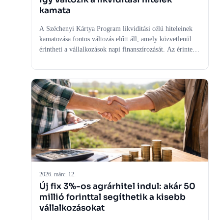
kamata
A Széchenyi Kártya Program likviditási célú hiteleinek
kamatozása fontos változás előtt áll, amely közvetlenül
érintheti a vállalkozások napi finanszírozását. Az érintett
konstrukcióknál az új szerződések esetében a korábbi fix
kamatszint helyett a 3 havi BUBOR-hoz kötött változó
kamatozás kerül előtérbe. Ez a cégek számára nem
feltétlenül jelenti azt, hogy eltűnik a kedvezményes
finanszírozás, de a korábbinál nagyobb figyelmet igényel
a kamatkockázat és a cash flow tervezése. A döntés
mögött egyszerre áll költségvetési, piaci és
gazdaságpolitikai logika.
2026. márc. 12.
Új fix 3%-os agrárhitel indul: akár 50
millió forinttal segíthetik a kisebb
vállalkozásokat