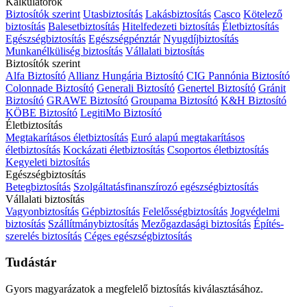
Kalkulátorok
Biztosítók szerint
Utasbiztosítás
Lakásbiztosítás
Casco
Kötelező
biztosítás
Balesetbiztosítás
Hitelfedezeti biztosítás
Életbiztosítás
Egészségbiztosítás
Egészségpénztár
Nyugdíjbiztosítás
Munkanélküliség biztosítás
Vállalati biztosítás
Biztosítók szerint
Alfa Biztosító
Allianz Hungária Biztosító
CIG Pannónia Biztosító
Colonnade Biztosító
Generali Biztosító
Genertel Biztosító
Gránit
Biztosító
GRAWE Biztosító
Groupama Biztosító
K&H Biztosító
KÖBE Biztosító
LegitiMo Biztosító
Életbiztosítás
Megtakarításos életbiztosítás
Euró alapú megtakarításos
életbiztosítás
Kockázati életbiztosítás
Csoportos életbiztosítás
Kegyeleti biztosítás
Egészségbiztosítás
Betegbiztosítás
Szolgáltatásfinanszírozó egészségbiztosítás
Vállalati biztosítás
Vagyonbiztosítás
Gépbiztosítás
Felelősségbiztosítás
Jogvédelmi
biztosítás
Szállítmánybiztosítás
Mezőgazdasági biztosítás
Építés-
szerelés biztosítás
Céges egészségbiztosítás
Tudástár
Gyors magyarázatok a megfelelő biztosítás kiválasztásához.