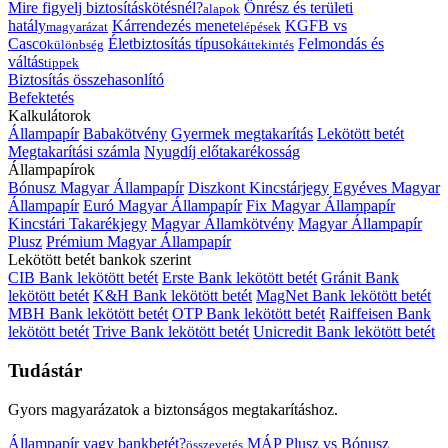
Mire figyelj biztosításkötésnél?
Önrész és területi
alapok
hatály
Kárrendezés menete
KGFB vs
magyarázat
lépések
Casco
Életbiztosítás típusok
Felmondás és
különbség
áttekintés
váltás
tippek
Biztosítás összehasonlító
Befektetés
Kalkulátorok
Állampapír
Babakötvény
Gyermek megtakarítás
Lekötött betét
Megtakarítási számla
Nyugdíj előtakarékosság
Állampapírok
Bónusz Magyar Állampapír
Diszkont Kincstárjegy
Egyéves Magyar
Állampapír
Euró Magyar Állampapír
Fix Magyar Állampapír
Kincstári Takarékjegy
Magyar Államkötvény
Magyar Állampapír
Plusz
Prémium Magyar Állampapír
Lekötött betét bankok szerint
CIB Bank lekötött betét
Erste Bank lekötött betét
Gránit Bank
lekötött betét
K&H Bank lekötött betét
MagNet Bank lekötött betét
MBH Bank lekötött betét
OTP Bank lekötött betét
Raiffeisen Bank
lekötött betét
Trive Bank lekötött betét
Unicredit Bank lekötött betét
Tudástár
Gyors magyarázatok a biztonságos megtakarításhoz.
Állampapír vagy bankbetét?
MÁP Plusz vs Bónusz
összevetés