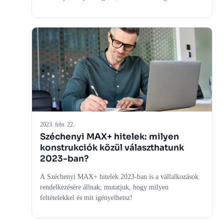
hitelekkel segíti a cégeket. Utánajártunk, hogy milyen
Széchenyi hitelek vannak és lesznek, és annak is, hogy
miért jobbak a piaci vállalkozói hiteleknél. Mutatjuk, mit
találtunk.
2023. febr. 22.
Széchenyi MAX+ hitelek: milyen
konstrukciók közül választhatunk
2023-ban?
A Széchenyi MAX+ hitelek 2023-ban is a vállalkozások
rendelkezésére állnak; mutatjuk, hogy milyen
feltételekkel és mit igényelhetsz!