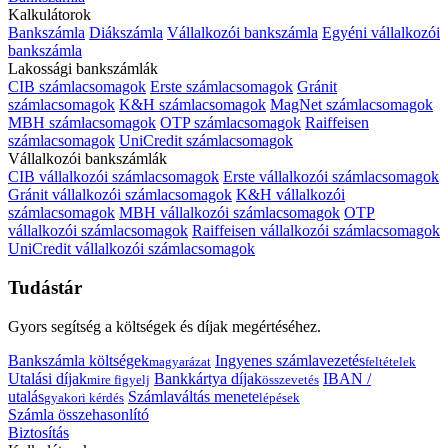
Kalkulátorok
Bankszámla
Diákszámla
Vállalkozói bankszámla
Egyéni vállalkozói
bankszámla
Lakossági bankszámlák
CIB számlacsomagok
Erste számlacsomagok
Gránit
számlacsomagok
K&H számlacsomagok
MagNet számlacsomagok
MBH számlacsomagok
OTP számlacsomagok
Raiffeisen
számlacsomagok
UniCredit számlacsomagok
Vállalkozói bankszámlák
CIB vállalkozói számlacsomagok
Erste vállalkozói számlacsomagok
Gránit vállalkozói számlacsomagok
K&H vállalkozói
számlacsomagok
MBH vállalkozói számlacsomagok
OTP
vállalkozói számlacsomagok
Raiffeisen vállalkozói számlacsomagok
UniCredit vállalkozói számlacsomagok
Tudástár
Gyors segítség a költségek és díjak megértéséhez.
Bankszámla költségek
Ingyenes számlavezetés
magyarázat
feltételek
Utalási díjak
Bankkártya díjak
IBAN /
mire figyelj
összevetés
utalás
Számlaváltás menete
gyakori kérdés
lépések
Számla összehasonlító
Biztosítás