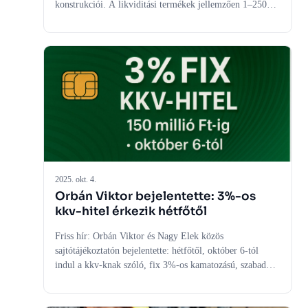
konstrukciói. A likviditási termékek jellemzően 1–250
millió Ft, a beruházási hitelek és lízingek 1–500 millió Ft
körüli összegekre adnak forrást. A Garantiqa-kezesség és
a tulajdonosi magánkezesség jellemző, a teljes költség a
díjaktól és a fedezetektől függ. A 3% a piaci
alternatívákhoz képest érdemi törlesztő- és
kockázatcsökkenést biztosít.
2025. okt. 4.
Orbán Viktor bejelentette: 3%-os
kkv-hitel érkezik hétfőtől
Friss hír: Orbán Viktor és Nagy Elek közös
sajtótájékoztatón bejelentette: hétfőtől, október 6-tól
indul a kkv-knak szóló, fix 3%-os kamatozású, szabad
felhasználású hitel, legfeljebb 150 millió forintos
összegig, a Széchenyi Kártya rendszerén keresztül. A cél