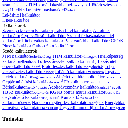
számítás
JTM korlát lakáshitelnél
Előtörlesztés
tippek
szabályok
mikor éri
Hitelbírálat: miért utasítanak el?
meg
hibák
Lakáshitel kalkulátor
Hitelkalkulátor
Kalkulátorok
Személyi kölcsön kalkulátor
Lakáshitel kalkulátor
Autóhitel
kalkulátor
Gyorskölcsön kalkulátor
Szabad felhasználású hitel
kalkulátor
Hitelkiváltás kalkulátor
Babaváró hitel kalkulátor
CSOK
Plusz kalkulátor
Otthon Start kalkulátor
Segéd kalkulátorok
JTM kalkulátor
THM kalkulátor
Hitelképesség
terhelhetőség
költségek
kalkulátor
Törlesztőrészlet kalkulátor
Lakáshitel
ellenőrzés
havi díj
önerő kalkulátor
Előtörlesztés kalkulátor
Teljes
önerő
megtakarítás
visszafizetés kalkulátor
Infláció kalkulátor
Ingatlan
összeg
vásárlóerő
illeték kalkulátor
Albérlet vs. hitel kalkulátor
vagyonszerzés
összevetés
Gépjármű átírási kalkulátor
ÁFA kalkulátor
átírás
nettó / bruttó
Bérkalkulátor
Adókedvezmény kalkulátor
nettó / bruttó
családi / egyéb
TBSZ kalkulátor
KGFB bonus-malus kalkulátor
befektetés
besorolás
Cégautóadó kalkulátor
Kamatadó és szocho
céges autó
kalkulátor
Napelem megtérülési kalkulátor
Energetikai
hozam
megújuló
tanúsítvány kalkulátor
Ügyvédi munkadíj kalkulátor
becsült díj
ingatlan
Tudástár