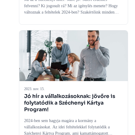
felvenni? Ki jogosult rá? Mi az igénylés menete? Hogy
változnak a feltételek 2024-ben? Szakértőink minden
felmerülő kérdésre választ adnak, és mutatjuk a
változásokat is.
2023. nov. 15.
Jó hír a vállalkozásoknak: jövőre is
folytatódik a Széchenyi Kártya
Program!
2024-ben sem hagyja magára a kormány a
vállalkozásokat. Az idei feltételekkel folytatódik a
Széchenyi Kártya Program, ami kamattámogatott