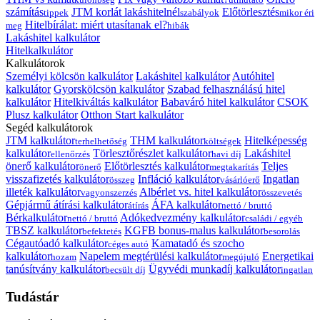
számítás
JTM korlát lakáshitelnél
Előtörlesztés
tippek
szabályok
mikor éri
Hitelbírálat: miért utasítanak el?
meg
hibák
Lakáshitel kalkulátor
Hitelkalkulátor
Kalkulátorok
Személyi kölcsön kalkulátor
Lakáshitel kalkulátor
Autóhitel
kalkulátor
Gyorskölcsön kalkulátor
Szabad felhasználású hitel
kalkulátor
Hitelkiváltás kalkulátor
Babaváró hitel kalkulátor
CSOK
Plusz kalkulátor
Otthon Start kalkulátor
Segéd kalkulátorok
JTM kalkulátor
THM kalkulátor
Hitelképesség
terhelhetőség
költségek
kalkulátor
Törlesztőrészlet kalkulátor
Lakáshitel
ellenőrzés
havi díj
önerő kalkulátor
Előtörlesztés kalkulátor
Teljes
önerő
megtakarítás
visszafizetés kalkulátor
Infláció kalkulátor
Ingatlan
összeg
vásárlóerő
illeték kalkulátor
Albérlet vs. hitel kalkulátor
vagyonszerzés
összevetés
Gépjármű átírási kalkulátor
ÁFA kalkulátor
átírás
nettó / bruttó
Bérkalkulátor
Adókedvezmény kalkulátor
nettó / bruttó
családi / egyéb
TBSZ kalkulátor
KGFB bonus-malus kalkulátor
befektetés
besorolás
Cégautóadó kalkulátor
Kamatadó és szocho
céges autó
kalkulátor
Napelem megtérülési kalkulátor
Energetikai
hozam
megújuló
tanúsítvány kalkulátor
Ügyvédi munkadíj kalkulátor
becsült díj
ingatlan
Tudástár