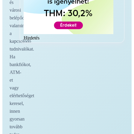
és
városi
belépőoldalakat,
valamint
a
Hirdetés
kapcsolódó
tudnivalókat.
Ha
bankfiókot,
ATM-
et
vagy
elérhetőséget
keresel,
innen
gyorsan
tovább