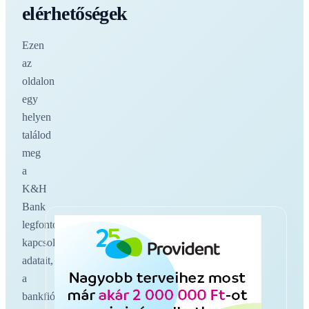
elérhetőségek
Ezen
az
oldalon
egy
helyen
találod
meg
a
K&H
Bank
legfontosabb
kapcsolati
adatait,
a
bankfiókokat