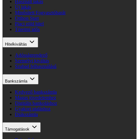
Használt lakás
Új lakás
Minősített Fogyasztóbarát
Otthon Start
Piaci zöld hitel
Türelmi idős
Hitelkiváltás
Adósságrendező
Személyi kiváltás
Szabad felhasználású
Bankszámla
Kedvező bankszámla
Magas jövedelemhez
Digitális bankoláshoz
Gyakori utaláshoz
Diákszámla
Támogatások