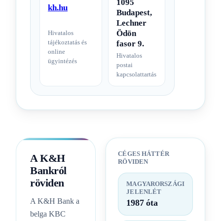
1095
kh.hu
Budapest,
Lechner
Ödön
Hivatalos
tájékoztatás és
fasor 9.
online
Hivatalos
ügyintézés
postai
kapcsolattartás
CÉGES HÁTTÉR
A K&H
RÖVIDEN
Bankról
röviden
MAGYARORSZÁGI
JELENLÉT
A K&H Bank a
1987 óta
belga KBC