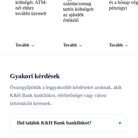
költségét. ATM-
és a hónap vég
számlacsomag
nél ehhez
pénzügyi
tartós költségeit
további üzemelt
az ajándék
értékétő
Tovább →
Tovább →
Tovább →
Gyakori kérdések
Összegyűjtöttük a leggyakoribb kérdéseket azoknak, akik
K&H Bank bankfiókot, elérhetőséget vagy városi
információt keresnek.
Hol találok K&H Bank bankfiókot?
▾