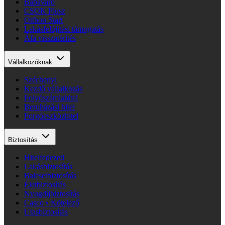
Babaváró
CSOK Plusz
Otthon Start
Lakásfelújítási támogatás
Áfa visszatérítés
Vállalkozóknak
Széchenyi
Kezdő vállalkozás
Folyószámlahitel
Beruházási hitel
Forgóeszközhitel
Biztosítás
Hitelfedezeti
Lakásbiztosítás
Balesetbiztosítás
Életbiztosítás
Nyugdíjbiztosítás
Casco • Kötelező
Utasbiztosítás