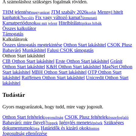
A számoláshoz szükséges fogalmak röviden.
THM jelentése
JTM szabály 2026
Mennyi hitelt
magyarázat
korlát
kaphatok?
Fix vagy változó kamat?
becslés
útmutató
Kamatperiódusok
Hitelbírálat
mi mit jelent
tipikus hibák
Összes kalkulátor
Támogatás
Kalkulátorok
Összes támogatás megtekintése
Otthon Start lakáshitel
CSOK Plusz
Babaváró
Munkáshitel
Falusi CSOK támogatás
Otthon Start lakáshitel
CIB Otthon Start lakáshitel
Erste Otthon Start lakáshitel
Gránit
Otthon Start lakáshitel
K&H Otthon Start lakáshitel
MagNet Otthon
Start lakáshitel
MBH Otthon Start lakáshitel
OTP Otthon Start
lakáshitel
Raiffeisen Otthon Start lakáshitel
Unicredit Otthon Start
lakáshitel
Tudástár
Gyors magyarázatok, hogy tudd, mire vagy jogosult.
Otthon Start feltételek
CSOK Plusz feltételek
jogosultság
összefoglaló
Babaváró: mire figyelj?
Igénylés menete
Szükséges
tippek
lépések
dokumentumok
Határidők és kizáró okok
lista
fontos
Jogosultság ellenőrzése