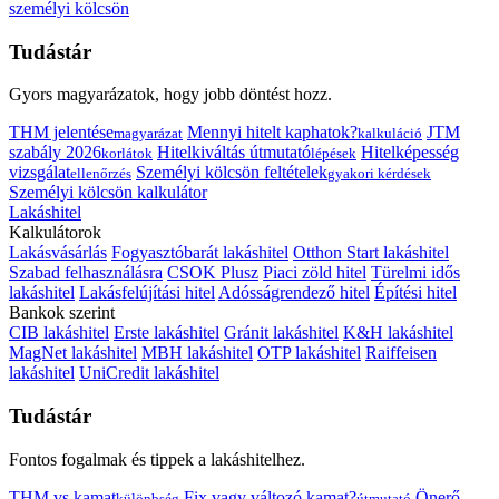
személyi kölcsön
Tudástár
Gyors magyarázatok, hogy jobb döntést hozz.
THM jelentése
Mennyi hitelt kaphatok?
JTM
magyarázat
kalkuláció
szabály 2026
Hitelkiváltás útmutató
Hitelképesség
korlátok
lépések
vizsgálat
Személyi kölcsön feltételek
ellenőrzés
gyakori kérdések
Személyi kölcsön kalkulátor
Lakáshitel
Kalkulátorok
Lakásvásárlás
Fogyasztóbarát lakáshitel
Otthon Start lakáshitel
Szabad felhasználásra
CSOK Plusz
Piaci zöld hitel
Türelmi idős
lakáshitel
Lakásfelújítási hitel
Adósságrendező hitel
Építési hitel
Bankok szerint
CIB lakáshitel
Erste lakáshitel
Gránit lakáshitel
K&H lakáshitel
MagNet lakáshitel
MBH lakáshitel
OTP lakáshitel
Raiffeisen
lakáshitel
UniCredit lakáshitel
Tudástár
Fontos fogalmak és tippek a lakáshitelhez.
THM vs kamat
Fix vagy változó kamat?
Önerő
különbség
útmutató