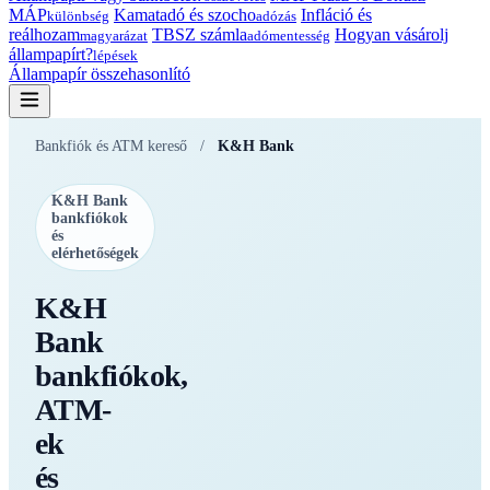
MÁP
Kamatadó és szocho
Infláció és
különbség
adózás
reálhozam
TBSZ számla
Hogyan vásárolj
magyarázat
adómentesség
állampapírt?
lépések
Állampapír összehasonlító
Bankfiók és ATM kereső
/
K&H Bank
K&H Bank
bankfiókok
és
elérhetőségek
K&H
Bank
bankfiókok,
ATM-
ek
és