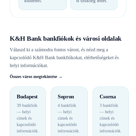
küldenél.
is szükség lehet.
K&H Bank bankfiókok és városi oldalak
Válaszd ki a számodra fontos várost, és nézd meg a
kapcsolódó K&H Bank bankfiókokat, elérhetőségeket és
helyi információkat.
Összes város megtekintése →
Budapest
Sopron
Csorna
39 bankfiók
4 bankfiók
3 bankfiók
— helyi
— helyi
— helyi
címek és
címek és
címek és
kapcsolódó
kapcsolódó
kapcsolódó
információk.
információk.
információk.