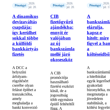
2026.
2026.
2026.
Pénzügyi
Pénzügyi
Pénzügyi
júl. 20.
júl. 20.
júl. 1
A dinamikus
CIB
A
devizaváltás
fizetőgyűrű
bankszáml
csapdája:
ajándékba:
elárulja,
így kerülhet
ennyit ér
kapsz-e
sokkal többe
valójában
hitelt: mire
a külföldi
az új
figyel a ba
bankkártyás
bankszámla
a
fizetés
mellé járó
költéseidbő
okoseszköz
A DCC a
A
helyszíni
bankszámlamú
A CIB
árfolyam-
a hitelbírálat
promóciója
rögzítésért
egyik legerőse
használható
cserébe olyan
gyakorlati
fizetési eszközt
felárat építhet a
bizonyítéka, m
kínál, de a
tranzakcióba,
megmutatja a
jogosultság
amely
jövedelem
több egymásra
meghaladja a
stabilitását, a
épülő feltételtől
banki konverzió
költési fegyel
függ. A