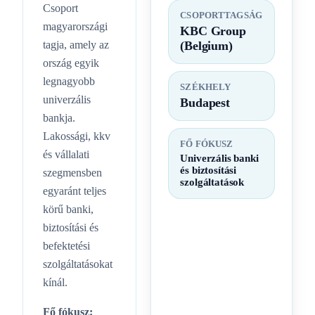
Csoport
CSOPORTTAGSÁG
magyarországi
KBC Group
tagja, amely az
(Belgium)
ország egyik
legnagyobb
SZÉKHELY
univerzális
Budapest
bankja.
Lakossági, kkv
FŐ FÓKUSZ
és vállalati
Univerzális banki
és biztosítási
szegmensben
szolgáltatások
egyaránt teljes
körű banki,
biztosítási és
befektetési
szolgáltatásokat
kínál.
Fő fókusz: