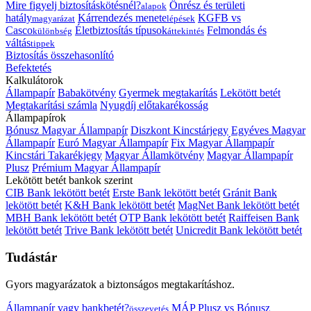
Mire figyelj biztosításkötésnél?
Önrész és területi
alapok
hatály
Kárrendezés menete
KGFB vs
magyarázat
lépések
Casco
Életbiztosítás típusok
Felmondás és
különbség
áttekintés
váltás
tippek
Biztosítás összehasonlító
Befektetés
Kalkulátorok
Állampapír
Babakötvény
Gyermek megtakarítás
Lekötött betét
Megtakarítási számla
Nyugdíj előtakarékosság
Állampapírok
Bónusz Magyar Állampapír
Diszkont Kincstárjegy
Egyéves Magyar
Állampapír
Euró Magyar Állampapír
Fix Magyar Állampapír
Kincstári Takarékjegy
Magyar Államkötvény
Magyar Állampapír
Plusz
Prémium Magyar Állampapír
Lekötött betét bankok szerint
CIB Bank lekötött betét
Erste Bank lekötött betét
Gránit Bank
lekötött betét
K&H Bank lekötött betét
MagNet Bank lekötött betét
MBH Bank lekötött betét
OTP Bank lekötött betét
Raiffeisen Bank
lekötött betét
Trive Bank lekötött betét
Unicredit Bank lekötött betét
Tudástár
Gyors magyarázatok a biztonságos megtakarításhoz.
Állampapír vagy bankbetét?
MÁP Plusz vs Bónusz
összevetés