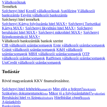
Vállalkozóknak
Termékek
Széchenyi hitel
Kezdő vállalkozóknak
Autólízing
Vállalkozói
bankszámla
Egyéni vállalkozói bankszámla
Széchenyi hitel termékek
Széchenyi Kártya folyószámla hitel MAX+
Széchenyi Turisztikai
Kártya MAX+
Széchenyi likviditási hitel MAX+
Széchenyi
beruházási hitel MAX+
Széchenyi mikrohitel MAX+
Széchenyi
lízingkonstrukció MAX+
Vállalkozói bankszámlák bankok szerint
CIB vállalkozói számlacsomagok
Erste vállalkozói számlacsomagok
Gránit vállalkozói számlacsomagok
K&H vállalkozói
számlacsomagok
MBH vállalkozói számlacsomagok
OTP
vállalkozói számlacsomagok
Raiffeisen vállalkozói számlacsomagok
UniCredit vállalkozói számlacsomagok
Tudástár
Rövid magyarázatok KKV finanszírozáshoz.
Széchenyi hitel feltételek
Mire elég a fedezet?
kamat/díj
áttekintés
Szükséges dokumentumok
Mikor jó a folyószámlahitel?
lista
gyakorlati
Beruházási hitel vs lízing
Hitelbírálat cégnél
különbség
tippek
Ajánlatkérés
Bankszámla