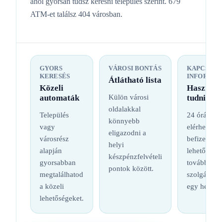
ahol gyorsan tudsz keresni település szerint. 679
ATM-et találsz 404 városban.
GYORS
VÁROSI BONTÁS
KAPCSOL
KERESÉS
INFORMÁC
Átlátható lista
Közeli
Hasznos
automaták
Külön városi
tudnival
oldalakkal
Település
24 órás
könnyebb
vagy
elérhetőség
eligazodni a
városrész
befizetési
helyi
alapján
lehetőség é
készpénzfelvételi
gyorsabban
további
pontok között.
megtalálhatod
szolgáltatá
a közeli
egy helyen
lehetőségeket.