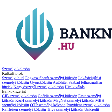
Személyi kölcsön
Kalkulátorok
Személyi hitel
Fogyasztóbarát személyi kölcsön
Lakásfelújítási
személyi kölcsön
Gyorskölcsön
Autóhitel
Szabad felhasználású
hitelek
Nagy összegű személyi kölcsön
Hitelkiváltás
Bankok szerint
CIB személyi kölcsön
Cofidis személyi kölcsön
Erste személyi
kölcsön
K&H személyi kölcsön
MagNet személyi kölcsön
MBH
személyi kölcsön
OTP személyi kölcsön
Provident személyi kölcsön
Raiffeisen személyi kölcsön
Trive személyi kölcsön
Unicredit