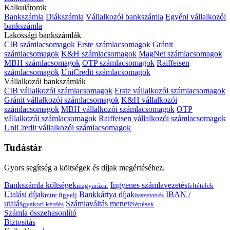
Kalkulátorok
Bankszámla
Diákszámla
Vállalkozói bankszámla
Egyéni vállalkozói
bankszámla
Lakossági bankszámlák
CIB számlacsomagok
Erste számlacsomagok
Gránit
számlacsomagok
K&H számlacsomagok
MagNet számlacsomagok
MBH számlacsomagok
OTP számlacsomagok
Raiffeisen
számlacsomagok
UniCredit számlacsomagok
Vállalkozói bankszámlák
CIB vállalkozói számlacsomagok
Erste vállalkozói számlacsomagok
Gránit vállalkozói számlacsomagok
K&H vállalkozói
számlacsomagok
MBH vállalkozói számlacsomagok
OTP
vállalkozói számlacsomagok
Raiffeisen vállalkozói számlacsomagok
UniCredit vállalkozói számlacsomagok
Tudástár
Gyors segítség a költségek és díjak megértéséhez.
Bankszámla költségek
Ingyenes számlavezetés
magyarázat
feltételek
Utalási díjak
Bankkártya díjak
IBAN /
mire figyelj
összevetés
utalás
Számlaváltás menete
gyakori kérdés
lépések
Számla összehasonlító
Biztosítás