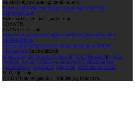
Akikkel folyamatosan együttműködünk:
Jobsora
jooble
Meteonavigator
Hírnavigátor
Akölcsön
Expresszkölcsön
Biztosítási és befektetési partnerünk:
GRANTIS
BANKSELECT.hu
Impresszum
Adatkezelési tájékoztató
Süti tájékoztató
Gyakori
kérdések
Rólunk
Üzletszabályzat
Panaszkezelés
Fogalomtár
Kapcsolat
MNB
alkalmazások
Süti beállítások
Impresszum
|
Adatkezelési tájékoztató
|
Süti tájékoztató
|
Gyakori
kérdések
|
Rólunk
|
Csatlakozz partnerként
|
Üzletszabályzat
|
Panaszkezelés
|
Fogalomtár
|
Kapcsolat
|
MNB alkalmazások
|
Süti beállítások
© 2026 Banknavigator.hu – Minden jog fenntartva.