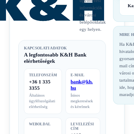
ügyintézési
Ka
információk
és városi
belépőoldalak
egy helyen.
MIRE 
Ha K&H
KAPCSOLATI ADATOK
hivatalo
A legfontosabb K&H Bank
gyorsan
elérhetőségek
mail cí
városi 
TELEFONSZÁM
E-MAIL
tartalm
+36 1 335
bank@kh.
ide, hog
3355
hu
maradjo
Általános
Írásos
ügyfélszolgálati
megkeresések
elérhetőség
és kérelmek
WEBOLDAL
LEVELEZÉSI
CÍM