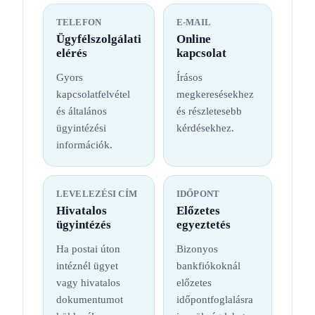
TELEFON
E-MAIL
Ügyfélszolgálati
Online
elérés
kapcsolat
Gyors
Írásos
kapcsolatfelvétel
megkeresésekhez
és általános
és részletesebb
ügyintézési
kérdésekhez.
információk.
LEVELEZÉSI CÍM
IDŐPONT
Hivatalos
Előzetes
ügyintézés
egyeztetés
Ha postai úton
Bizonyos
intéznél ügyet
bankfiókoknál
vagy hivatalos
előzetes
dokumentumot
időpontfoglalásra