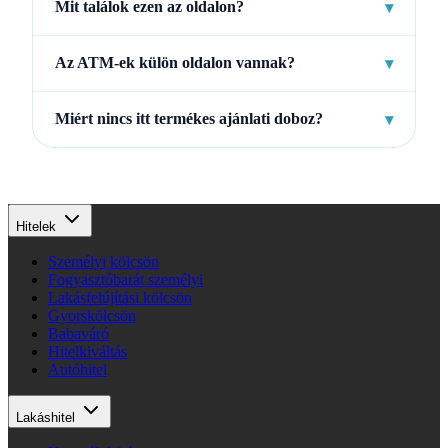
Mit találok ezen az oldalon?
▾
Az ATM-ek külön oldalon vannak?
▾
Miért nincs itt termékes ajánlati doboz?
▾
Hitelek
Személyi kölcsön
Fogyasztóbarát személyi
Lakásfelújítási kölcsön
Gyorskölcsön
Babaváró
Hitelkiváltás
Autóhitel
Lakáshitel