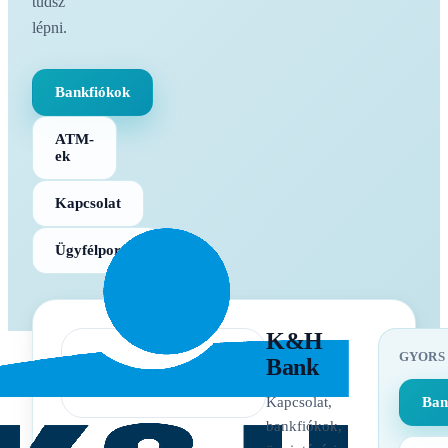
tudsz
lépni.
Bankfiókok
ATM-
ek
Kapcsolat
Ügyfélportál
K&H
GYORS
Bank
Kapcsolat,
Ban
bankfiókok,