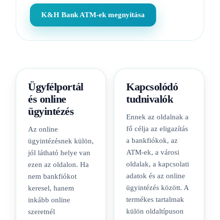
K&H Bank ATM-ek megnyitása
Ügyfélportál
Kapcsolódó
és online
tudnivalók
ügyintézés
Ennek az oldalnak a
fő célja az eligazítás
Az online
a bankfiókok, az
ügyintézésnek külön,
ATM-ek, a városi
jól látható helye van
oldalak, a kapcsolati
ezen az oldalon. Ha
adatok és az online
nem bankfiókot
ügyintézés között. A
keresel, hanem
termékes tartalmak
inkább online
külön oldaltípuson
szeretnél