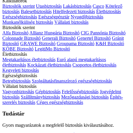
Kalkulátorok
Biztosítók szerint
Utasbiztosítás
Lakásbiztosítás
Casco
Kötelező
biztosítás
Balesetbiztosítás
Hitelfedezeti biztosítás
Életbiztosítás
Egészségbiztosítás
Egészségpénztár
Nyugdíjbiztosítás
Munkanélküliség biztosítás
Vállalati biztosítás
Biztosítók szerint
Alfa Biztosító
Allianz Hungária Biztosító
CIG Pannónia Biztosító
Colonnade Biztosító
Generali Biztosító
Genertel Biztosító
Gránit
Biztosító
GRAWE Biztosító
Groupama Biztosító
K&H Biztosító
KÖBE Biztosító
LegitiMo Biztosító
Életbiztosítás
Megtakarításos életbiztosítás
Euró alapú megtakarításos
életbiztosítás
Kockázati életbiztosítás
Csoportos életbiztosítás
Kegyeleti biztosítás
Egészségbiztosítás
Betegbiztosítás
Szolgáltatásfinanszírozó egészségbiztosítás
Vállalati biztosítás
Vagyonbiztosítás
Gépbiztosítás
Felelősségbiztosítás
Jogvédelmi
biztosítás
Szállítmánybiztosítás
Mezőgazdasági biztosítás
Építés-
szerelés biztosítás
Céges egészségbiztosítás
Tudástár
Gyors magyarázatok a megfelelő biztosítás kiválasztásához.