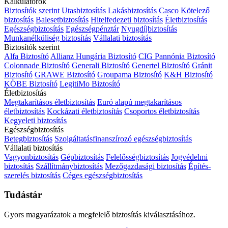
Kalkulátorok
Biztosítók szerint
Utasbiztosítás
Lakásbiztosítás
Casco
Kötelező
biztosítás
Balesetbiztosítás
Hitelfedezeti biztosítás
Életbiztosítás
Egészségbiztosítás
Egészségpénztár
Nyugdíjbiztosítás
Munkanélküliség biztosítás
Vállalati biztosítás
Biztosítók szerint
Alfa Biztosító
Allianz Hungária Biztosító
CIG Pannónia Biztosító
Colonnade Biztosító
Generali Biztosító
Genertel Biztosító
Gránit
Biztosító
GRAWE Biztosító
Groupama Biztosító
K&H Biztosító
KÖBE Biztosító
LegitiMo Biztosító
Életbiztosítás
Megtakarításos életbiztosítás
Euró alapú megtakarításos
életbiztosítás
Kockázati életbiztosítás
Csoportos életbiztosítás
Kegyeleti biztosítás
Egészségbiztosítás
Betegbiztosítás
Szolgáltatásfinanszírozó egészségbiztosítás
Vállalati biztosítás
Vagyonbiztosítás
Gépbiztosítás
Felelősségbiztosítás
Jogvédelmi
biztosítás
Szállítmánybiztosítás
Mezőgazdasági biztosítás
Építés-
szerelés biztosítás
Céges egészségbiztosítás
Tudástár
Gyors magyarázatok a megfelelő biztosítás kiválasztásához.