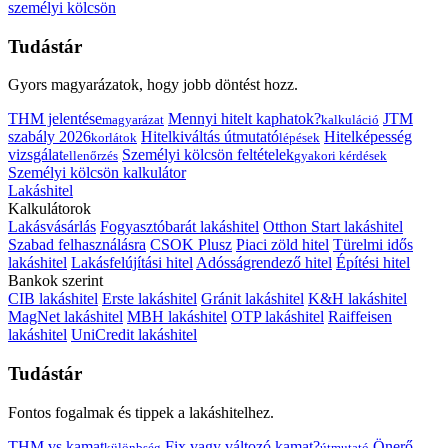
személyi kölcsön
Tudástár
Gyors magyarázatok, hogy jobb döntést hozz.
THM jelentése
Mennyi hitelt kaphatok?
JTM
magyarázat
kalkuláció
szabály 2026
Hitelkiváltás útmutató
Hitelképesség
korlátok
lépések
vizsgálat
Személyi kölcsön feltételek
ellenőrzés
gyakori kérdések
Személyi kölcsön kalkulátor
Lakáshitel
Kalkulátorok
Lakásvásárlás
Fogyasztóbarát lakáshitel
Otthon Start lakáshitel
Szabad felhasználásra
CSOK Plusz
Piaci zöld hitel
Türelmi idős
lakáshitel
Lakásfelújítási hitel
Adósságrendező hitel
Építési hitel
Bankok szerint
CIB lakáshitel
Erste lakáshitel
Gránit lakáshitel
K&H lakáshitel
MagNet lakáshitel
MBH lakáshitel
OTP lakáshitel
Raiffeisen
lakáshitel
UniCredit lakáshitel
Tudástár
Fontos fogalmak és tippek a lakáshitelhez.
THM vs kamat
Fix vagy változó kamat?
Önerő
különbség
útmutató