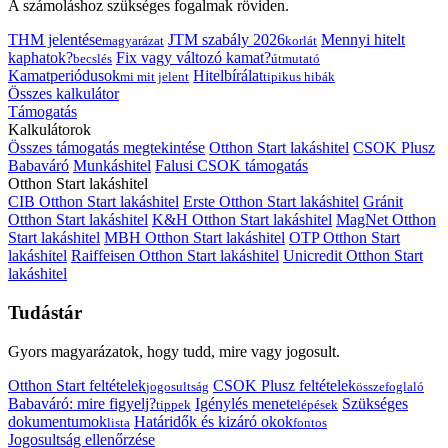
A számoláshoz szükséges fogalmak röviden.
THM jelentése
JTM szabály 2026
Mennyi hitelt
magyarázat
korlát
kaphatok?
Fix vagy változó kamat?
becslés
útmutató
Kamatperiódusok
Hitelbírálat
mi mit jelent
tipikus hibák
Összes kalkulátor
Támogatás
Kalkulátorok
Összes támogatás megtekintése
Otthon Start lakáshitel
CSOK Plusz
Babaváró
Munkáshitel
Falusi CSOK támogatás
Otthon Start lakáshitel
CIB Otthon Start lakáshitel
Erste Otthon Start lakáshitel
Gránit
Otthon Start lakáshitel
K&H Otthon Start lakáshitel
MagNet Otthon
Start lakáshitel
MBH Otthon Start lakáshitel
OTP Otthon Start
lakáshitel
Raiffeisen Otthon Start lakáshitel
Unicredit Otthon Start
lakáshitel
Tudástár
Gyors magyarázatok, hogy tudd, mire vagy jogosult.
Otthon Start feltételek
CSOK Plusz feltételek
jogosultság
összefoglaló
Babaváró: mire figyelj?
Igénylés menete
Szükséges
tippek
lépések
dokumentumok
Határidők és kizáró okok
lista
fontos
Jogosultság ellenőrzése