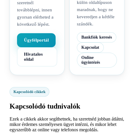
külön oldaltípuson
szeretnél
maradnak, hogy ne
továbblépni, innen
keveredjen a kétféle
gyorsan elérheted a
szándék.
következő lépést.
Bankfiók keresés
Ügyfélportál
Kapcsolat
Hivatalos
Online
oldal
ügyintézés
Kapcsolódó cikkek
Kapcsolódó tudnivalók
Ezek a cikkek akkor segíthetnek, ha szeretnéd jobban átlátni,
mikor érdemes személyesen ügyet intézni, és mikor lehet
egyszerűbb az online vagy telefonos megoldás.