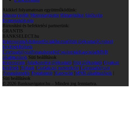
Akikkel folyamatosan együttműködünk:
Jobsora
jooble
Meteonavigator
Hírnavigátor
Akölcsön
Expresszkölcsön
Biztosítási és befektetési partnerünk:
GRANTIS
BANKSELECT.hu
Impresszum
Adatkezelési tájékoztató
Süti tájékoztató
Gyakori
kérdések
Rólunk
Üzletszabályzat
Panaszkezelés
Fogalomtár
Kapcsolat
MNB
alkalmazások
Süti beállítások
Impresszum
|
Adatkezelési tájékoztató
|
Süti tájékoztató
|
Gyakori
kérdések
|
Rólunk
|
Csatlakozz partnerként
|
Üzletszabályzat
|
Panaszkezelés
|
Fogalomtár
|
Kapcsolat
|
MNB alkalmazások
|
Süti beállítások
© 2026 Banknavigator.hu – Minden jog fenntartva.