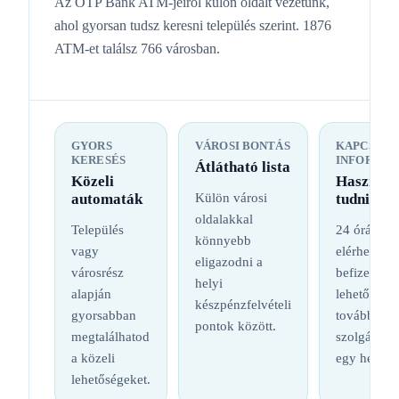
Az OTP Bank ATM-jeiről külön oldalt vezetünk,
ahol gyorsan tudsz keresni település szerint. 1876
ATM-et találsz 766 városban.
GYORS
VÁROSI BONTÁS
KAPCSOL
KERESÉS
INFORMÁC
Átlátható lista
Közeli
Hasznos
automaták
Külön városi
tudnival
oldalakkal
Település
24 órás
könnyebb
vagy
elérhetőség
eligazodni a
városrész
befizetési
helyi
alapján
lehetőség é
készpénzfelvételi
gyorsabban
további
pontok között.
megtalálhatod
szolgáltatá
a közeli
egy helyen
lehetőségeket.