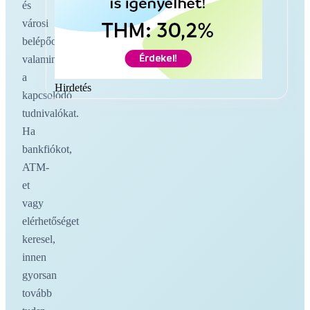
és
városi
belépőoldalakat,
valamint
a
Hirdetés
kapcsolódó
tudnivalókat.
Ha
bankfiókot,
ATM-
et
vagy
elérhetőséget
keresel,
innen
gyorsan
tovább