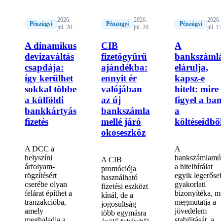
2026.
2026.
2026.
Pénzügyi
Pénzügyi
Pénzügyi
júl. 20.
júl. 20.
júl. 1
A dinamikus
CIB
A
devizaváltás
fizetőgyűrű
bankszáml
csapdája:
ajándékba:
elárulja,
így kerülhet
ennyit ér
kapsz-e
sokkal többe
valójában
hitelt: mire
a külföldi
az új
figyel a ba
bankkártyás
bankszámla
a
fizetés
mellé járó
költéseidbő
okoseszköz
A DCC a
A
helyszíni
bankszámlamú
A CIB
árfolyam-
a hitelbírálat
promóciója
rögzítésért
egyik legerőse
használható
cserébe olyan
gyakorlati
fizetési eszközt
felárat építhet a
bizonyítéka, m
kínál, de a
tranzakcióba,
megmutatja a
jogosultság
amely
jövedelem
több egymásra
meghaladja a
stabilitását, a