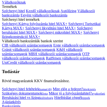
Vállalkozóknak
Termékek
Széchenyi hitel
Kezdő vállalkozóknak
Autólízing
Vállalkozói
bankszámla
Egyéni vállalkozói bankszámla
Széchenyi hitel termékek
Széchenyi Kártya folyószámla hitel MAX+
Széchenyi Turisztikai
Kártya MAX+
Széchenyi likviditási hitel MAX+
Széchenyi
beruházási hitel MAX+
Széchenyi mikrohitel MAX+
Széchenyi
lízingkonstrukció MAX+
Vállalkozói bankszámlák bankok szerint
CIB vállalkozói számlacsomagok
Erste vállalkozói számlacsomagok
Gránit vállalkozói számlacsomagok
K&H vállalkozói
számlacsomagok
MBH vállalkozói számlacsomagok
OTP
vállalkozói számlacsomagok
Raiffeisen vállalkozói számlacsomagok
UniCredit vállalkozói számlacsomagok
Tudástár
Rövid magyarázatok KKV finanszírozáshoz.
Széchenyi hitel feltételek
Mire elég a fedezet?
kamat/díj
áttekintés
Szükséges dokumentumok
Mikor jó a folyószámlahitel?
lista
gyakorlati
Beruházási hitel vs lízing
Hitelbírálat cégnél
különbség
tippek
Ajánlatkérés
Bankszámla