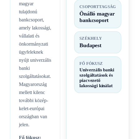
magyar
CSOPORTTAGSÁG
tulajdonú
Önálló magyar
bankcsoport,
bankcsoport
amely lakossági,
vállalati és
SZÉKHELY
önkormányzati
Budapest
ügyfeleknek
nyújt univerzális
FŐ FÓKUSZ
banki
Univerzális banki
szolgáltatások és
szolgáltatásokat.
piacvezető
Magyarország
lakossági kínálat
mellett kilenc
további közép-
kelet-európai
országban van
jelen.
Fő fókusz: