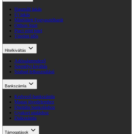
Használt lakás
Új lakás
Minősített Fogyasztóbarát
Otthon Start
Piaci zöld hitel
Türelmi idős
Hitelkiváltás
Adósságrendező
Személyi kiváltás
Szabad felhasználású
Bankszámla
Kedvező bankszámla
Magas jövedelemhez
Digitális bankoláshoz
Gyakori utaláshoz
Diákszámla
Támogatások