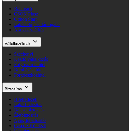
Babaváró
CSOK Plusz
Otthon Start
Lakásfelújítási támogatás
Áfa visszatérítés
Vállalkozóknak
Széchenyi
Kezdő vállalkozás
Folyószámlahitel
Beruházási hitel
Forgóeszközhitel
Biztosítás
Hitelfedezeti
Lakásbiztosítás
Balesetbiztosítás
Életbiztosítás
Nyugdíjbiztosítás
Casco • Kötelező
Utasbiztosítás