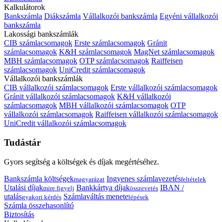
Kalkulátorok
Bankszámla
Diákszámla
Vállalkozói bankszámla
Egyéni vállalkozói
bankszámla
Lakossági bankszámlák
CIB számlacsomagok
Erste számlacsomagok
Gránit
számlacsomagok
K&H számlacsomagok
MagNet számlacsomagok
MBH számlacsomagok
OTP számlacsomagok
Raiffeisen
számlacsomagok
UniCredit számlacsomagok
Vállalkozói bankszámlák
CIB vállalkozói számlacsomagok
Erste vállalkozói számlacsomagok
Gránit vállalkozói számlacsomagok
K&H vállalkozói
számlacsomagok
MBH vállalkozói számlacsomagok
OTP
vállalkozói számlacsomagok
Raiffeisen vállalkozói számlacsomagok
UniCredit vállalkozói számlacsomagok
Tudástár
Gyors segítség a költségek és díjak megértéséhez.
Bankszámla költségek
Ingyenes számlavezetés
magyarázat
feltételek
Utalási díjak
Bankkártya díjak
IBAN /
mire figyelj
összevetés
utalás
Számlaváltás menete
gyakori kérdés
lépések
Számla összehasonlító
Biztosítás