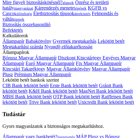
Mire figyelj biztosításkötésnél?
Önrész és területi
alapok
hatály
Kárrendezés menete
KGFB vs
magyarázat
lépések
Casco
Életbiztosítás típusok
Felmondás és
különbség
áttekintés
váltás
tippek
Biztosítás összehasonlító
Befektetés
Kalkulátorok
Állampapír
Babakötvény
Gyermek megtakarítás
Lekötött betét
Megtakarítási számla
Nyugdíj előtakarékosság
Állampapírok
Bónusz Magyar Állampapír
Diszkont Kincstárjegy
Egyéves Magyar
Állampapír
Euró Magyar Állampapír
Fix Magyar Állampapír
Kincstári Takarékjegy
Magyar Államkötvény
Magyar Állampapír
Plusz
Prémium Magyar Állampapír
Lekötött betét bankok szerint
CIB Bank lekötött betét
Erste Bank lekötött betét
Gránit Bank
lekötött betét
K&H Bank lekötött betét
MagNet Bank lekötött betét
MBH Bank lekötött betét
OTP Bank lekötött betét
Raiffeisen Bank
lekötött betét
Trive Bank lekötött betét
Unicredit Bank lekötött betét
Tudástár
Gyors magyarázatok a biztonságos megtakarításhoz.
Állampapír vagy bankbetét?
MÁP Plusz vs Bónusz
összevetés