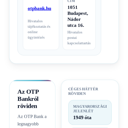
CÍM
1051
otpbank.hu
Budapest,
Nádor
Hivatalos
utca 16.
tájékoztatás és
online
Hivatalos
ügyintézés
postai
kapcsolattartás
CÉGES HÁTTÉR
Az OTP
RÖVIDEN
Bankról
röviden
MAGYARORSZÁGI
JELENLÉT
Az OTP Bank a
1949 óta
legnagyobb