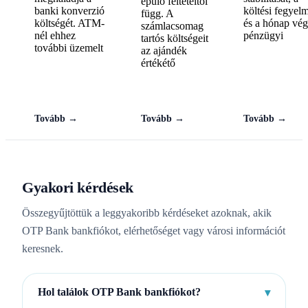
épülő feltételtől
banki konverzió
költési fegyel
függ. A
költségét. ATM-
és a hónap vég
számlacsomag
nél ehhez
pénzügyi
tartós költségeit
további üzemelt
az ajándék
értékétő
Tovább →
Tovább →
Tovább →
Gyakori kérdések
Összegyűjtöttük a leggyakoribb kérdéseket azoknak, akik
OTP Bank bankfiókot, elérhetőséget vagy városi információt
keresnek.
Hol találok OTP Bank bankfiókot?
▾