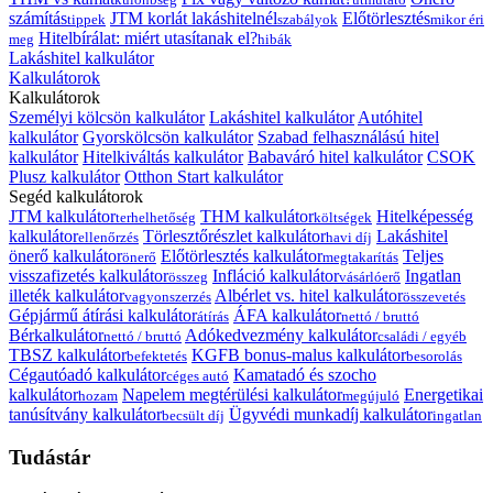
számítás
JTM korlát lakáshitelnél
Előtörlesztés
tippek
szabályok
mikor éri
Hitelbírálat: miért utasítanak el?
meg
hibák
Lakáshitel kalkulátor
Kalkulátorok
Kalkulátorok
Személyi kölcsön kalkulátor
Lakáshitel kalkulátor
Autóhitel
kalkulátor
Gyorskölcsön kalkulátor
Szabad felhasználású hitel
kalkulátor
Hitelkiváltás kalkulátor
Babaváró hitel kalkulátor
CSOK
Plusz kalkulátor
Otthon Start kalkulátor
Segéd kalkulátorok
JTM kalkulátor
THM kalkulátor
Hitelképesség
terhelhetőség
költségek
kalkulátor
Törlesztőrészlet kalkulátor
Lakáshitel
ellenőrzés
havi díj
önerő kalkulátor
Előtörlesztés kalkulátor
Teljes
önerő
megtakarítás
visszafizetés kalkulátor
Infláció kalkulátor
Ingatlan
összeg
vásárlóerő
illeték kalkulátor
Albérlet vs. hitel kalkulátor
vagyonszerzés
összevetés
Gépjármű átírási kalkulátor
ÁFA kalkulátor
átírás
nettó / bruttó
Bérkalkulátor
Adókedvezmény kalkulátor
nettó / bruttó
családi / egyéb
TBSZ kalkulátor
KGFB bonus-malus kalkulátor
befektetés
besorolás
Cégautóadó kalkulátor
Kamatadó és szocho
céges autó
kalkulátor
Napelem megtérülési kalkulátor
Energetikai
hozam
megújuló
tanúsítvány kalkulátor
Ügyvédi munkadíj kalkulátor
becsült díj
ingatlan
Tudástár