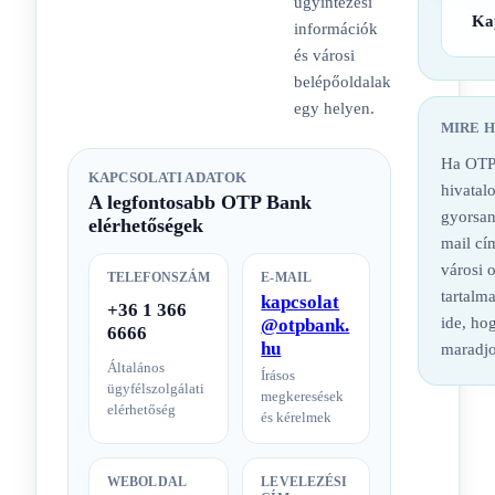
ügyintézési
Ka
információk
és városi
belépőoldalak
egy helyen.
MIRE 
Ha OTP
KAPCSOLATI ADATOK
hivatalo
A legfontosabb OTP Bank
gyorsan
elérhetőségek
mail cí
városi 
TELEFONSZÁM
E-MAIL
tartalm
kapcsolat
+36 1 366
ide, hog
@otpbank.
6666
hu
maradjo
Általános
Írásos
ügyfélszolgálati
megkeresések
elérhetőség
és kérelmek
WEBOLDAL
LEVELEZÉSI