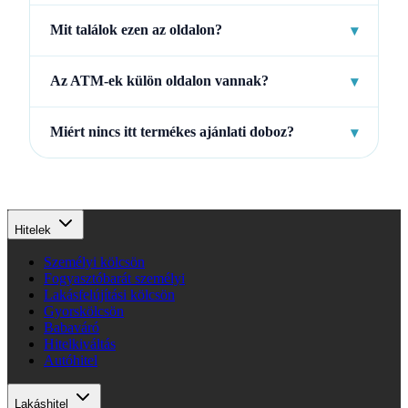
Mit találok ezen az oldalon?
▾
Az ATM-ek külön oldalon vannak?
▾
Miért nincs itt termékes ajánlati doboz?
▾
Hitelek
Személyi kölcsön
Fogyasztóbarát személyi
Lakásfelújítási kölcsön
Gyorskölcsön
Babaváró
Hitelkiváltás
Autóhitel
Lakáshitel