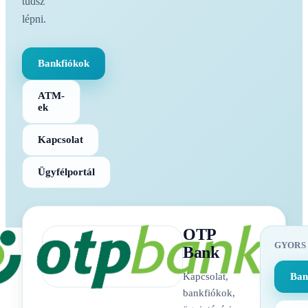
tudsz
lépni.
Bankfiókok
ATM-
ek
Kapcsolat
Ügyfélportál
OTP
GYORS
Bank
Kapcsolat,
Ban
bankfiókok,