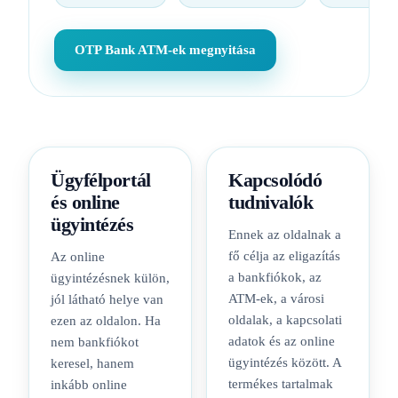
OTP Bank ATM-ek megnyitása
Ügyfélportál
Kapcsolódó
és online
tudnivalók
ügyintézés
Ennek az oldalnak a
fő célja az eligazítás
Az online
a bankfiókok, az
ügyintézésnek külön,
ATM-ek, a városi
jól látható helye van
oldalak, a kapcsolati
ezen az oldalon. Ha
adatok és az online
nem bankfiókot
ügyintézés között. A
keresel, hanem
termékes tartalmak
inkább online