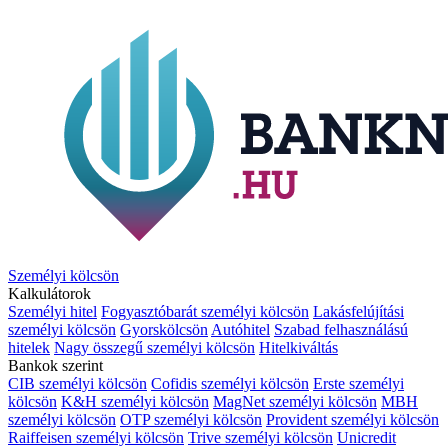
Személyi kölcsön
Kalkulátorok
Személyi hitel
Fogyasztóbarát személyi kölcsön
Lakásfelújítási
személyi kölcsön
Gyorskölcsön
Autóhitel
Szabad felhasználású
hitelek
Nagy összegű személyi kölcsön
Hitelkiváltás
Bankok szerint
CIB személyi kölcsön
Cofidis személyi kölcsön
Erste személyi
kölcsön
K&H személyi kölcsön
MagNet személyi kölcsön
MBH
személyi kölcsön
OTP személyi kölcsön
Provident személyi kölcsön
Raiffeisen személyi kölcsön
Trive személyi kölcsön
Unicredit