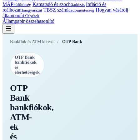
MÁP
Kamatadó és szocho
Infláció és
különbség
adózás
reálhozam
TBSZ számla
Hogyan vásárolj
magyarázat
adómentesség
állampapírt?
lépések
Állampapír összehasonlító
Bankfiók és ATM kereső
/
OTP Bank
OTP Bank
bankfiókok
és
elérhetőségek
OTP
Bank
bankfiókok,
ATM-
ek
és