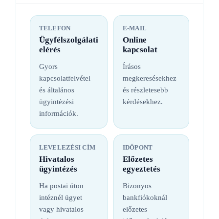
TELEFON
E-MAIL
Ügyfélszolgálati
Online
elérés
kapcsolat
Gyors
Írásos
kapcsolatfelvétel
megkeresésekhez
és általános
és részletesebb
ügyintézési
kérdésekhez.
információk.
LEVELEZÉSI CÍM
IDŐPONT
Hivatalos
Előzetes
ügyintézés
egyeztetés
Ha postai úton
Bizonyos
intéznél ügyet
bankfiókoknál
vagy hivatalos
előzetes