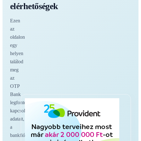
elérhetőségek
Ezen
az
oldalon
egy
helyen
találod
meg
az
OTP
Bank
legfontosabb
kapcsolati
adatait,
a
bankfiókokat