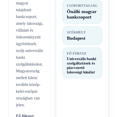
magyar
CSOPORTTAGSÁG
tulajdonú
Önálló magyar
bankcsoport,
bankcsoport
amely lakossági,
vállalati és
SZÉKHELY
önkormányzati
Budapest
ügyfeleknek
nyújt univerzális
FŐ FÓKUSZ
banki
Univerzális banki
szolgáltatások és
szolgáltatásokat.
piacvezető
Magyarország
lakossági kínálat
mellett kilenc
további közép-
kelet-európai
országban van
jelen.
Fő fókusz: