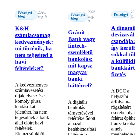
2026.
20
2026.
Pénzügyi
Pénzügyi
Pénzügyi
blog
aug.
júl
aug. 9.
blog
9.
A dinami
K&H
Gránit
devizavál
számlacsomag
Bank vagy
csapdája:
kedvezmények:
fintech-
így kerül
mi történik, ha
szemléletű
sokkal tö
nem teljesíted a
bankolás:
a külföldi
havi
mit kapsz
bankkárt
feltételeket?
magyar
fizetés
banki
A kedvezményes
háttérrel?
számlavezetési
A DCC a
díjak elvesztése
helyszíni
komoly plusz
árfolyam-
A digitális
kiadásokat
rögzítésért
bankolás
jelenthet, ha nem
cserébe olya
térnyerésével
teljesülnek a bank
felárat építhe
felértékelődött
által előírt havi
tranzakcióba
a hazai
feltételek.
amely
betétbiztosítási
Elemzésünkből
meghaladja 
háttér és a