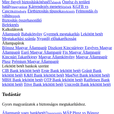
Mire figyelj biztosításkötésnél?
Önrész és területi
alapok
hatály
Kárrendezés menete
KGFB vs
magyarázat
lépések
Casco
Életbiztosítás típusok
Felmondás és
különbség
áttekintés
váltás
tippek
Biztosítás összehasonlító
Befektetés
Kalkulátorok
Állampapír
Babakötvény
Gyermek megtakarítás
Lekötött betét
Megtakarítási számla
Nyugdíj előtakarékosság
Állampapírok
Bónusz Magyar Állampapír
Diszkont Kincstárjegy
Egyéves Magyar
Állampapír
Euró Magyar Állampapír
Fix Magyar Állampapír
Kincstári Takarékjegy
Magyar Államkötvény
Magyar Állampapír
Plusz
Prémium Magyar Állampapír
Lekötött betét bankok szerint
CIB Bank lekötött betét
Erste Bank lekötött betét
Gránit Bank
lekötött betét
K&H Bank lekötött betét
MagNet Bank lekötött betét
MBH Bank lekötött betét
OTP Bank lekötött betét
Raiffeisen Bank
lekötött betét
Trive Bank lekötött betét
Unicredit Bank lekötött betét
Tudástár
Gyors magyarázatok a biztonságos megtakarításhoz.
Állampapír vagy bankbetét?
MÁP Plusz vs Bónusz
összevetés