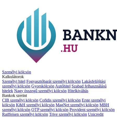
Személyi kölcsön
Kalkulátorok
Személyi hitel
Fogyasztóbarát személyi kölcsön
Lakásfelújítási
személyi kölcsön
Gyorskölcsön
Autóhitel
Szabad felhasználású
hitelek
Nagy összegű személyi kölcsön
Hitelkiváltás
Bankok szerint
CIB személyi kölcsön
Cofidis személyi kölcsön
Erste személyi
kölcsön
K&H személyi kölcsön
MagNet személyi kölcsön
MBH
személyi kölcsön
OTP személyi kölcsön
Provident személyi kölcsön
Raiffeisen személyi kölcsön
Trive személyi kölcsön
Unicredit