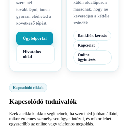
külön oldaltípuson
szeretnél
maradnak, hogy ne
továbblépni, innen
keveredjen a kétféle
gyorsan elérheted a
szándék.
következő lépést.
Bankfiók keresés
Ügyfélportál
Kapcsolat
Hivatalos
Online
oldal
ügyintézés
Kapcsolódó cikkek
Kapcsolódó tudnivalók
Ezek a cikkek akkor segíthetnek, ha szeretnéd jobban átlátni,
mikor érdemes személyesen ügyet intézni, és mikor lehet
egyszerűbb az online vagy telefonos megoldás.