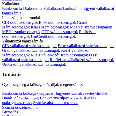
Kalkulátorok
Bankszámla
Diákszámla
Vállalkozói bankszámla
Egyéni vállalkozói
bankszámla
Lakossági bankszámlák
CIB számlacsomagok
Erste számlacsomagok
Gránit
számlacsomagok
K&H számlacsomagok
MagNet számlacsomagok
MBH számlacsomagok
OTP számlacsomagok
Raiffeisen
számlacsomagok
UniCredit számlacsomagok
Vállalkozói bankszámlák
CIB vállalkozói számlacsomagok
Erste vállalkozói számlacsomagok
Gránit vállalkozói számlacsomagok
K&H vállalkozói
számlacsomagok
MBH vállalkozói számlacsomagok
OTP
vállalkozói számlacsomagok
Raiffeisen vállalkozói számlacsomagok
UniCredit vállalkozói számlacsomagok
Tudástár
Gyors segítség a költségek és díjak megértéséhez.
Bankszámla költségek
Ingyenes számlavezetés
magyarázat
feltételek
Utalási díjak
Bankkártya díjak
IBAN /
mire figyelj
összevetés
utalás
Számlaváltás menete
gyakori kérdés
lépések
Számla összehasonlító
Biztosítás