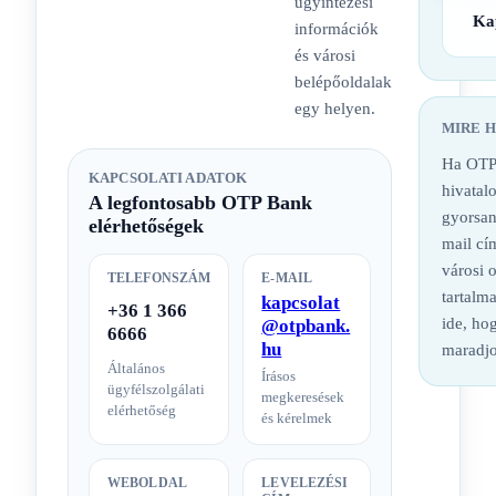
ügyintézési
Ka
információk
és városi
belépőoldalak
egy helyen.
MIRE 
Ha OTP
KAPCSOLATI ADATOK
hivatalo
A legfontosabb OTP Bank
gyorsan
elérhetőségek
mail cí
városi 
TELEFONSZÁM
E-MAIL
tartalm
kapcsolat
+36 1 366
ide, hog
@otpbank.
6666
hu
maradjo
Általános
Írásos
ügyfélszolgálati
megkeresések
elérhetőség
és kérelmek
WEBOLDAL
LEVELEZÉSI