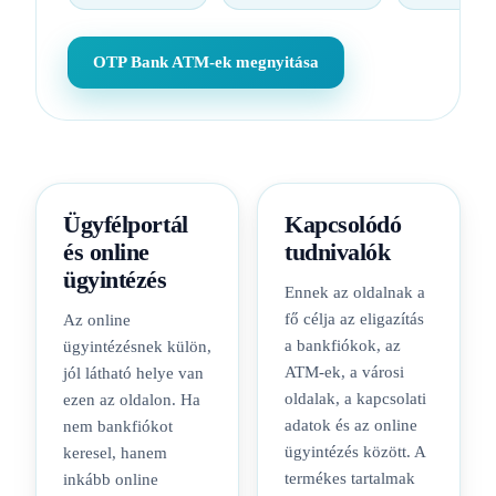
OTP Bank ATM-ek megnyitása
Ügyfélportál
Kapcsolódó
és online
tudnivalók
ügyintézés
Ennek az oldalnak a
fő célja az eligazítás
Az online
a bankfiókok, az
ügyintézésnek külön,
ATM-ek, a városi
jól látható helye van
oldalak, a kapcsolati
ezen az oldalon. Ha
adatok és az online
nem bankfiókot
ügyintézés között. A
keresel, hanem
termékes tartalmak
inkább online