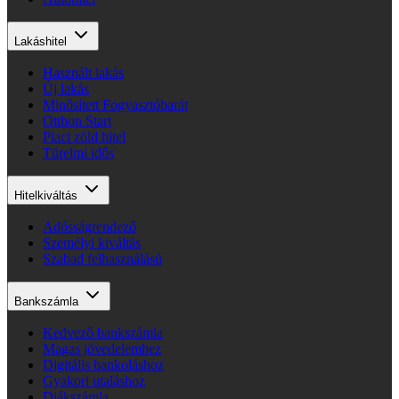
Lakáshitel
Használt lakás
Új lakás
Minősített Fogyasztóbarát
Otthon Start
Piaci zöld hitel
Türelmi idős
Hitelkiváltás
Adósságrendező
Személyi kiváltás
Szabad felhasználású
Bankszámla
Kedvező bankszámla
Magas jövedelemhez
Digitális bankoláshoz
Gyakori utaláshoz
Diákszámla