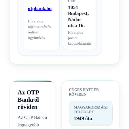
CÍM
1051
otpbank.hu
Budapest,
Nádor
Hivatalos
utca 16.
tájékoztatás és
online
Hivatalos
ügyintézés
postai
kapcsolattartás
CÉGES HÁTTÉR
Az OTP
RÖVIDEN
Bankról
röviden
MAGYARORSZÁGI
JELENLÉT
Az OTP Bank a
1949 óta
legnagyobb