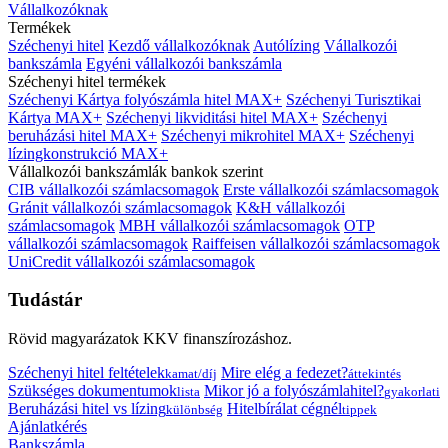
Vállalkozóknak
Termékek
Széchenyi hitel
Kezdő vállalkozóknak
Autólízing
Vállalkozói
bankszámla
Egyéni vállalkozói bankszámla
Széchenyi hitel termékek
Széchenyi Kártya folyószámla hitel MAX+
Széchenyi Turisztikai
Kártya MAX+
Széchenyi likviditási hitel MAX+
Széchenyi
beruházási hitel MAX+
Széchenyi mikrohitel MAX+
Széchenyi
lízingkonstrukció MAX+
Vállalkozói bankszámlák bankok szerint
CIB vállalkozói számlacsomagok
Erste vállalkozói számlacsomagok
Gránit vállalkozói számlacsomagok
K&H vállalkozói
számlacsomagok
MBH vállalkozói számlacsomagok
OTP
vállalkozói számlacsomagok
Raiffeisen vállalkozói számlacsomagok
UniCredit vállalkozói számlacsomagok
Tudástár
Rövid magyarázatok KKV finanszírozáshoz.
Széchenyi hitel feltételek
Mire elég a fedezet?
kamat/díj
áttekintés
Szükséges dokumentumok
Mikor jó a folyószámlahitel?
lista
gyakorlati
Beruházási hitel vs lízing
Hitelbírálat cégnél
különbség
tippek
Ajánlatkérés
Bankszámla