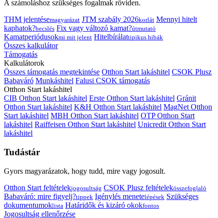
A számoláshoz szükséges fogalmak röviden.
THM jelentése
JTM szabály 2026
Mennyi hitelt
magyarázat
korlát
kaphatok?
Fix vagy változó kamat?
becslés
útmutató
Kamatperiódusok
Hitelbírálat
mi mit jelent
tipikus hibák
Összes kalkulátor
Támogatás
Kalkulátorok
Összes támogatás megtekintése
Otthon Start lakáshitel
CSOK Plusz
Babaváró
Munkáshitel
Falusi CSOK támogatás
Otthon Start lakáshitel
CIB Otthon Start lakáshitel
Erste Otthon Start lakáshitel
Gránit
Otthon Start lakáshitel
K&H Otthon Start lakáshitel
MagNet Otthon
Start lakáshitel
MBH Otthon Start lakáshitel
OTP Otthon Start
lakáshitel
Raiffeisen Otthon Start lakáshitel
Unicredit Otthon Start
lakáshitel
Tudástár
Gyors magyarázatok, hogy tudd, mire vagy jogosult.
Otthon Start feltételek
CSOK Plusz feltételek
jogosultság
összefoglaló
Babaváró: mire figyelj?
Igénylés menete
Szükséges
tippek
lépések
dokumentumok
Határidők és kizáró okok
lista
fontos
Jogosultság ellenőrzése