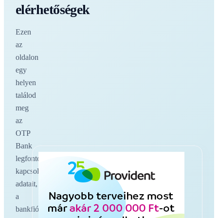
elérhetőségek
Ezen
az
oldalon
egy
helyen
találod
meg
az
OTP
Bank
legfontosabb
kapcsolati
adatait,
a
bankfiókokat