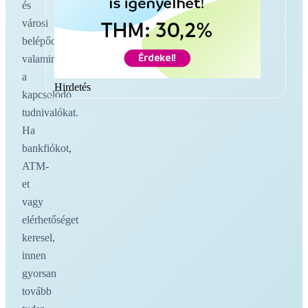
és
városi
belépőoldalakat,
valamint
a
Hirdetés
kapcsolódó
tudnivalókat.
Ha
bankfiókot,
ATM-
et
vagy
elérhetőséget
keresel,
innen
gyorsan
tovább