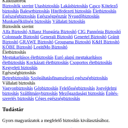
Kalkulátorok
Biztosítók szerint
Utasbiztosítás
Lakásbiztosítás
Casco
Kötelező
biztosítás
Balesetbiztosítás
Hitelfedezeti biztosítás
Életbiztosítás
Egészségbiztosítás
Egészségpénztár
Nyugdíjbiztosítás
Munkanélküliség biztosítás
Vállalati biztosítás
Biztosítók szerint
Alfa Biztosító
Allianz Hungária Biztosító
CIG Pannónia Biztosító
Colonnade Biztosító
Generali Biztosító
Genertel Biztosító
Gránit
Biztosító
GRAWE Biztosító
Groupama Biztosító
K&H Biztosító
KÖBE Biztosító
LegitiMo Biztosító
Életbiztosítás
Megtakarításos életbiztosítás
Euró alapú megtakarításos
életbiztosítás
Kockázati életbiztosítás
Csoportos életbiztosítás
Kegyeleti biztosítás
Egészségbiztosítás
Betegbiztosítás
Szolgáltatásfinanszírozó egészségbiztosítás
Vállalati biztosítás
Vagyonbiztosítás
Gépbiztosítás
Felelősségbiztosítás
Jogvédelmi
biztosítás
Szállítmánybiztosítás
Mezőgazdasági biztosítás
Építés-
szerelés biztosítás
Céges egészségbiztosítás
Tudástár
Gyors magyarázatok a megfelelő biztosítás kiválasztásához.