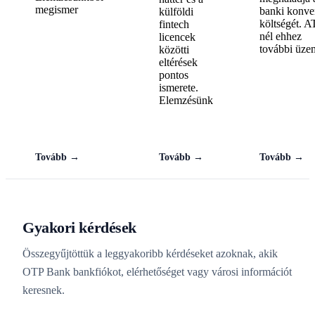
megismer
banki konve
külföldi
költségét. 
fintech
nél ehhez
licencek
további üze
közötti
eltérések
pontos
ismerete.
Elemzésünk
Tovább →
Tovább →
Tovább →
Gyakori kérdések
Összegyűjtöttük a leggyakoribb kérdéseket azoknak, akik
OTP Bank bankfiókot, elérhetőséget vagy városi információt
keresnek.