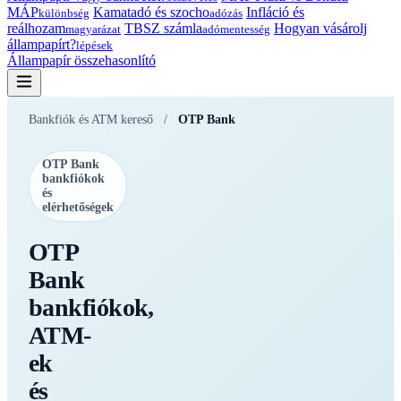
MÁP
Kamatadó és szocho
Infláció és
különbség
adózás
reálhozam
TBSZ számla
Hogyan vásárolj
magyarázat
adómentesség
állampapírt?
lépések
Állampapír összehasonlító
Bankfiók és ATM kereső
/
OTP Bank
OTP Bank
bankfiókok
és
elérhetőségek
OTP
Bank
bankfiókok,
ATM-
ek
és