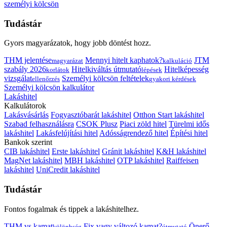
személyi kölcsön
Tudástár
Gyors magyarázatok, hogy jobb döntést hozz.
THM jelentése
Mennyi hitelt kaphatok?
JTM
magyarázat
kalkuláció
szabály 2026
Hitelkiváltás útmutató
Hitelképesség
korlátok
lépések
vizsgálat
Személyi kölcsön feltételek
ellenőrzés
gyakori kérdések
Személyi kölcsön kalkulátor
Lakáshitel
Kalkulátorok
Lakásvásárlás
Fogyasztóbarát lakáshitel
Otthon Start lakáshitel
Szabad felhasználásra
CSOK Plusz
Piaci zöld hitel
Türelmi idős
lakáshitel
Lakásfelújítási hitel
Adósságrendező hitel
Építési hitel
Bankok szerint
CIB lakáshitel
Erste lakáshitel
Gránit lakáshitel
K&H lakáshitel
MagNet lakáshitel
MBH lakáshitel
OTP lakáshitel
Raiffeisen
lakáshitel
UniCredit lakáshitel
Tudástár
Fontos fogalmak és tippek a lakáshitelhez.
THM vs kamat
Fix vagy változó kamat?
Önerő
különbség
útmutató