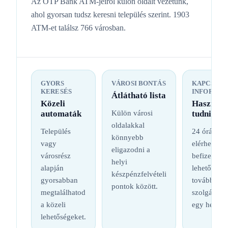
Az OTP Bank ATM-jeiről külön oldalt vezetünk,
ahol gyorsan tudsz keresni település szerint. 1903
ATM-et találsz 766 városban.
GYORS
VÁROSI BONTÁS
KAPCSOL
KERESÉS
INFORMÁC
Átlátható lista
Közeli
Hasznos
automaták
Külön városi
tudnival
oldalakkal
Település
24 órás
könnyebb
vagy
elérhetőség
eligazodni a
városrész
befizetési
helyi
alapján
lehetőség é
készpénzfelvételi
gyorsabban
további
pontok között.
megtalálhatod
szolgáltatá
a közeli
egy helyen
lehetőségeket.