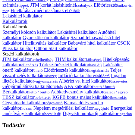
számítás
JTM korlát lakáshitelnél
Előtörlesztés
tippek
szabályok
mikor éri
Hitelbírálat: miért utasítanak el?
meg
hibák
Lakáshitel kalkulátor
Kalkulátorok
Kalkulátorok
Személyi kölcsön kalkulátor
Lakáshitel kalkulátor
Autóhitel
kalkulátor
Gyorskölcsön kalkulátor
Szabad felhasználású hitel
kalkulátor
Hitelkiváltás kalkulátor
Babaváró hitel kalkulátor
CSOK
Plusz kalkulátor
Otthon Start kalkulátor
Segéd kalkulátorok
JTM kalkulátor
THM kalkulátor
Hitelképesség
terhelhetőség
költségek
kalkulátor
Törlesztőrészlet kalkulátor
Lakáshitel
ellenőrzés
havi díj
önerő kalkulátor
Előtörlesztés kalkulátor
Teljes
önerő
megtakarítás
visszafizetés kalkulátor
Infláció kalkulátor
Ingatlan
összeg
vásárlóerő
illeték kalkulátor
Albérlet vs. hitel kalkulátor
vagyonszerzés
összevetés
Gépjármű átírási kalkulátor
ÁFA kalkulátor
átírás
nettó / bruttó
Bérkalkulátor
Adókedvezmény kalkulátor
nettó / bruttó
családi / egyéb
TBSZ kalkulátor
KGFB bonus-malus kalkulátor
befektetés
besorolás
Cégautóadó kalkulátor
Kamatadó és szocho
céges autó
kalkulátor
Napelem megtérülési kalkulátor
Energetikai
hozam
megújuló
tanúsítvány kalkulátor
Ügyvédi munkadíj kalkulátor
becsült díj
ingatlan
Tudástár