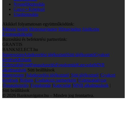
Nyugdíjbiztosítás
Casco • Kötelező
Utasbiztosítás
Akikkel folyamatosan együttműködünk:
Jobsora
jooble
Meteonavigator
Hírnavigátor
Akölcsön
Expresszkölcsön
Biztosítási és befektetési partnerünk:
GRANTIS
BANKSELECT.hu
Impresszum
Adatkezelési tájékoztató
Süti tájékoztató
Gyakori
kérdések
Rólunk
Üzletszabályzat
Panaszkezelés
Fogalomtár
Kapcsolat
MNB
alkalmazások
Süti beállítások
Impresszum
|
Adatkezelési tájékoztató
|
Süti tájékoztató
|
Gyakori
kérdések
|
Rólunk
|
Csatlakozz partnerként
|
Üzletszabályzat
|
Panaszkezelés
|
Fogalomtár
|
Kapcsolat
|
MNB alkalmazások
|
Süti beállítások
© 2026 Banknavigator.hu – Minden jog fenntartva.