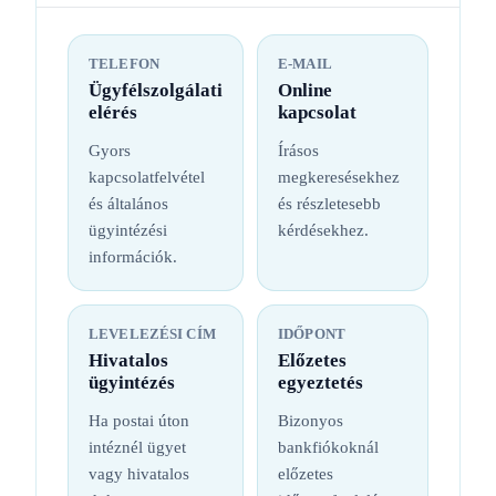
TELEFON
E-MAIL
Ügyfélszolgálati
Online
elérés
kapcsolat
Gyors
Írásos
kapcsolatfelvétel
megkeresésekhez
és általános
és részletesebb
ügyintézési
kérdésekhez.
információk.
LEVELEZÉSI CÍM
IDŐPONT
Hivatalos
Előzetes
ügyintézés
egyeztetés
Ha postai úton
Bizonyos
intéznél ügyet
bankfiókoknál
vagy hivatalos
előzetes