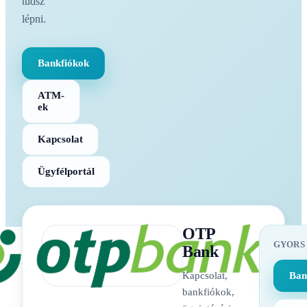
tudsz
lépni.
Bankfiókok
ATM-
ek
Kapcsolat
Ügyfélportál
OTP
GYORS
Bank
Kapcsolat,
Ban
bankfiókok,