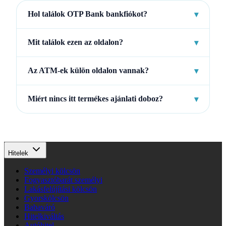
Hol találok OTP Bank bankfiókot?
▾
Mit találok ezen az oldalon?
▾
Az ATM-ek külön oldalon vannak?
▾
Miért nincs itt termékes ajánlati doboz?
▾
Hitelek
Személyi kölcsön
Fogyasztóbarát személyi
Lakásfelújítási kölcsön
Gyorskölcsön
Babaváró
Hitelkiváltás
Autóhitel