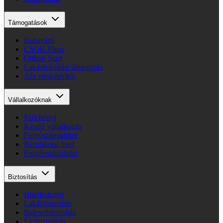
Támogatások
Babaváró
CSOK Plusz
Otthon Start
Lakásfelújítási támogatás
Áfa visszatérítés
Vállalkozóknak
Széchenyi
Kezdő vállalkozás
Folyószámlahitel
Beruházási hitel
Forgóeszközhitel
Biztosítás
Hitelfedezeti
Lakásbiztosítás
Balesetbiztosítás
Életbiztosítás