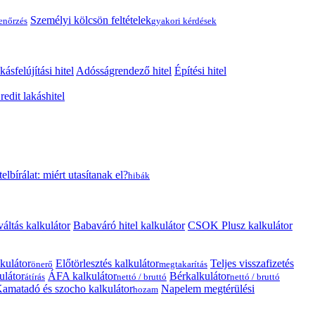
Személyi kölcsön feltételek
lenőrzés
gyakori kérdések
kásfelújítási hitel
Adósságrendező hitel
Építési hitel
edit lakáshitel
telbírálat: miért utasítanak el?
hibák
váltás kalkulátor
Babaváró hitel kalkulátor
CSOK Plusz kalkulátor
kulátor
Előtörlesztés kalkulátor
Teljes visszafizetés
önerő
megtakarítás
ulátor
ÁFA kalkulátor
Bérkalkulátor
átírás
nettó / bruttó
nettó / bruttó
amatadó és szocho kalkulátor
Napelem megtérülési
hozam