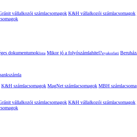
Gránit vállalkozói számlacsomagok
K&H vállalkozói számlacsomagok
acsomagok
éges dokumentumok
Mikor jó a folyószámlahitel?
Beruházás
lista
gyakorlati
 bankszámla
K&H számlacsomagok
MagNet számlacsomagok
MBH számlacsoma
Gránit vállalkozói számlacsomagok
K&H vállalkozói számlacsomagok
acsomagok