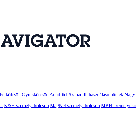
lyi kölcsön
Gyorskölcsön
Autóhitel
Szabad felhasználású hitelek
Nagy 
ön
K&H személyi kölcsön
MagNet személyi kölcsön
MBH személyi kö