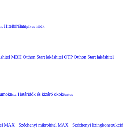
Hitelbírálat
nt
tipikus hibák
shitel
MBH Otthon Start lakáshitel
OTP Otthon Start lakáshitel
tumok
Határidők és kizáró okok
lista
fontos
itel MAX+
Széchenyi mikrohitel MAX+
Széchenyi lízingkonstrukció