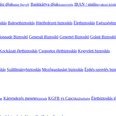
ási díjak
Bankkártya díjak
IBAN / utalás
mire figyelj
összevetés
gyakori kérd
sítás
Balesetbiztosítás
Hitelfedezeti biztosítás
Életbiztosítás
Egészségbiz
onnade Biztosító
Generali Biztosító
Genertel Biztosító
Gránit Biztosító
Kockázati életbiztosítás
Csoportos életbiztosítás
Kegyeleti biztosítás
ítás
Szállítmánybiztosítás
Mezőgazdasági biztosítás
Építés-szerelés bizt
Kárrendezés menete
KGFB vs Casco
Életbiztosítás 
at
lépések
különbség