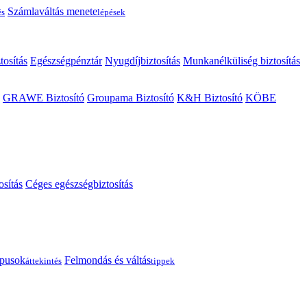
Számlaváltás menete
és
lépések
tosítás
Egészségpénztár
Nyugdíjbiztosítás
Munkanélküliség biztosítás
GRAWE Biztosító
Groupama Biztosító
K&H Biztosító
KÖBE
osítás
Céges egészségbiztosítás
típusok
Felmondás és váltás
áttekintés
tippek