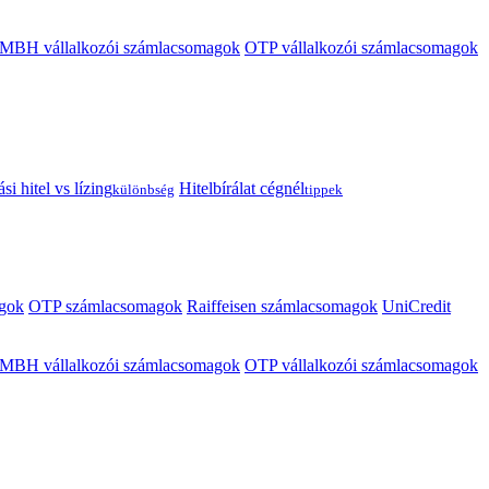
MBH vállalkozói számlacsomagok
OTP vállalkozói számlacsomagok
i hitel vs lízing
Hitelbírálat cégnél
különbség
tippek
gok
OTP számlacsomagok
Raiffeisen számlacsomagok
UniCredit
MBH vállalkozói számlacsomagok
OTP vállalkozói számlacsomagok