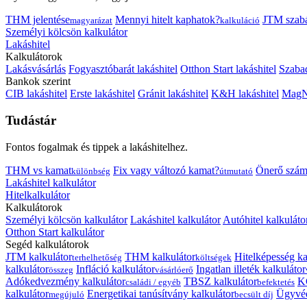
THM jelentése
Mennyi hitelt kaphatok?
JTM szab
magyarázat
kalkuláció
Személyi kölcsön kalkulátor
Lakáshitel
Kalkulátorok
Lakásvásárlás
Fogyasztóbarát lakáshitel
Otthon Start lakáshitel
Szabad
Bankok szerint
CIB lakáshitel
Erste lakáshitel
Gránit lakáshitel
K&H lakáshitel
MagNe
Tudástár
Fontos fogalmak és tippek a lakáshitelhez.
THM vs kamat
Fix vagy változó kamat?
Önerő szám
különbség
útmutató
Lakáshitel kalkulátor
Hitelkalkulátor
Kalkulátorok
Személyi kölcsön kalkulátor
Lakáshitel kalkulátor
Autóhitel kalkuláto
Otthon Start kalkulátor
Segéd kalkulátorok
JTM kalkulátor
THM kalkulátor
Hitelképesség ka
terhelhetőség
költségek
kalkulátor
Infláció kalkulátor
Ingatlan illeték kalkulátor
összeg
vásárlóerő
Adókedvezmény kalkulátor
TBSZ kalkulátor
K
családi / egyéb
befektetés
kalkulátor
Energetikai tanúsítvány kalkulátor
Ügyvéd
megújuló
becsült díj