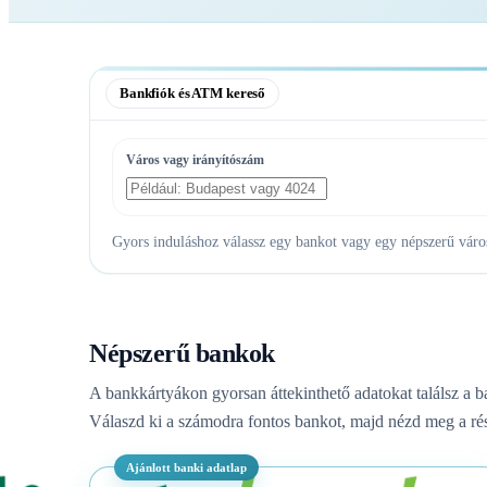
Bankfiók és ATM kereső
Város vagy irányítószám
Gyors induláshoz válassz egy bankot vagy egy népszerű várost
Népszerű bankok
A bankkártyákon gyorsan áttekinthető adatokat találsz a b
Válaszd ki a számodra fontos bankot, majd nézd meg a rés
Ajánlott banki adatlap