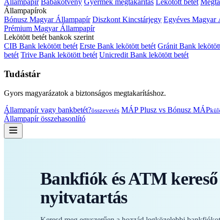
Állampapír
Babakötvény
Gyermek megtakarítás
Lekötött betét
Megtak
Állampapírok
Bónusz Magyar Állampapír
Diszkont Kincstárjegy
Egyéves Magyar 
Prémium Magyar Állampapír
Lekötött betét bankok szerint
CIB Bank lekötött betét
Erste Bank lekötött betét
Gránit Bank lekötött
betét
Trive Bank lekötött betét
Unicredit Bank lekötött betét
Tudástár
Gyors magyarázatok a biztonságos megtakarításhoz.
Állampapír vagy bankbetét?
MÁP Plusz vs Bónusz MÁP
összevetés
kül
Állampapír összehasonlító
Bankfiók és ATM kereső 
nyitvatartás
Keresd meg egyszerűen a hozzád legközelebbi bankfiókot 