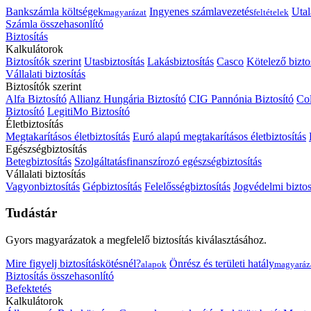
Bankszámla költségek
Ingyenes számlavezetés
Utal
magyarázat
feltételek
Számla összehasonlító
Biztosítás
Kalkulátorok
Biztosítók szerint
Utasbiztosítás
Lakásbiztosítás
Casco
Kötelező bizto
Vállalati biztosítás
Biztosítók szerint
Alfa Biztosító
Allianz Hungária Biztosító
CIG Pannónia Biztosító
Col
Biztosító
LegitiMo Biztosító
Életbiztosítás
Megtakarításos életbiztosítás
Euró alapú megtakarításos életbiztosítás
Egészségbiztosítás
Betegbiztosítás
Szolgáltatásfinanszírozó egészségbiztosítás
Vállalati biztosítás
Vagyonbiztosítás
Gépbiztosítás
Felelősségbiztosítás
Jogvédelmi biztos
Tudástár
Gyors magyarázatok a megfelelő biztosítás kiválasztásához.
Mire figyelj biztosításkötésnél?
Önrész és területi hatály
alapok
magyaráz
Biztosítás összehasonlító
Befektetés
Kalkulátorok