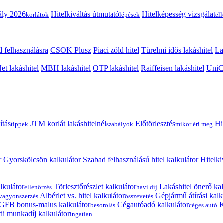
ály 2026
Hitelkiváltás útmutató
Hitelképesség vizsgálat
korlátok
lépések
el
 felhasználásra
CSOK Plusz
Piaci zöld hitel
Türelmi idős lakáshitel
La
t lakáshitel
MBH lakáshitel
OTP lakáshitel
Raiffeisen lakáshitel
UniCr
ítás
JTM korlát lakáshitelnél
Előtörlesztés
Hi
tippek
szabályok
mikor éri meg
r
Gyorskölcsön kalkulátor
Szabad felhasználású hitel kalkulátor
Hitelki
lkulátor
Törlesztőrészlet kalkulátor
Lakáshitel önerő kal
ellenőrzés
havi díj
Albérlet vs. hitel kalkulátor
Gépjármű átírási kalk
vagyonszerzés
összevetés
GFB bonus-malus kalkulátor
Cégautóadó kalkulátor
K
besorolás
céges autó
i munkadíj kalkulátor
ingatlan