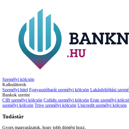
Személyi kölcsön
Kalkulátorok
Személyi hitel
Fogyasztóbarát személyi kölcsön
Lakásfelújítási szemé
Bankok szerint
CIB személyi kölcsön
Cofidis személyi kölcsön
Erste személyi kölcs
személyi kölcsön
Trive személyi kölcsön
Unicredit személyi kölcsön
Tudástár
Gyors magyarázatok, hogy jobb döntést hozz.