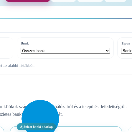
Bank
Típus
 az alábbi listákból.
ankfiókok számáról, az ATM-hálózatról és a települési lefedettségről.
zletes bankfiók- vagy ATM-listát.
Ajánlott banki adatlap