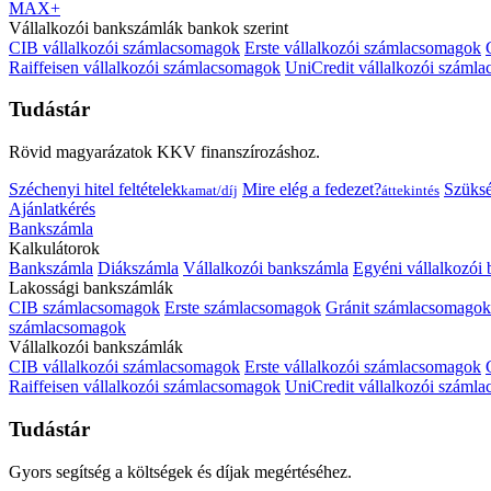
MAX+
Vállalkozói bankszámlák bankok szerint
CIB vállalkozói számlacsomagok
Erste vállalkozói számlacsomagok
Raiffeisen vállalkozói számlacsomagok
UniCredit vállalkozói száml
Tudástár
Rövid magyarázatok KKV finanszírozáshoz.
Széchenyi hitel feltételek
Mire elég a fedezet?
Szüks
kamat/díj
áttekintés
Ajánlatkérés
Bankszámla
Kalkulátorok
Bankszámla
Diákszámla
Vállalkozói bankszámla
Egyéni vállalkozói
Lakossági bankszámlák
CIB számlacsomagok
Erste számlacsomagok
Gránit számlacsomagok
számlacsomagok
Vállalkozói bankszámlák
CIB vállalkozói számlacsomagok
Erste vállalkozói számlacsomagok
Raiffeisen vállalkozói számlacsomagok
UniCredit vállalkozói száml
Tudástár
Gyors segítség a költségek és díjak megértéséhez.