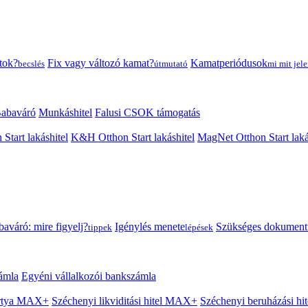
tok?
Fix vagy változó kamat?
Kamatperiódusok
becslés
útmutató
mi mit jele
abaváró
Munkáshitel
Falusi CSOK támogatás
 Start lakáshitel
K&H Otthon Start lakáshitel
MagNet Otthon Start laká
aváró: mire figyelj?
Igénylés menete
Szükséges dokumen
tippek
lépések
ámla
Egyéni vállalkozói bankszámla
Kártya MAX+
Széchenyi likviditási hitel MAX+
Széchenyi beruházási h