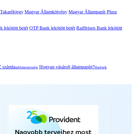
 Takarékjegy
Magyar Államkötvény
Magyar Állampapír Plusz
lekötött betét
OTP Bank lekötött betét
Raiffeisen Bank lekötött
 számla
Hogyan vásárolj állampapírt?
adómentesség
lépések