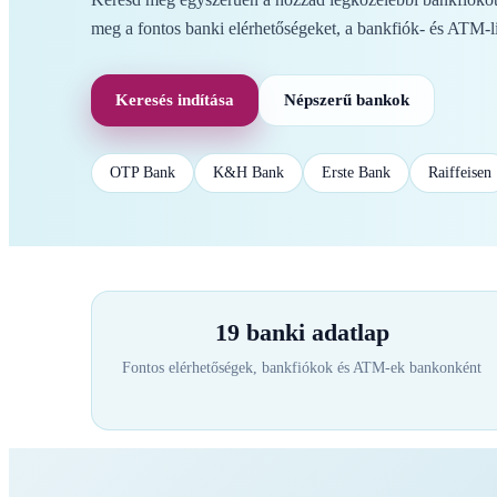
meg a fontos banki elérhetőségeket, a bankfiók- és ATM-li
Keresés indítása
Népszerű bankok
OTP Bank
K&H Bank
Erste Bank
Raiffeisen
19 banki adatlap
Fontos elérhetőségek, bankfiókok és ATM-ek bankonként