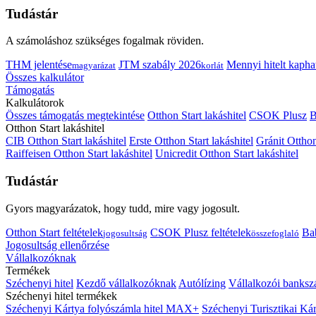
Tudástár
A számoláshoz szükséges fogalmak röviden.
THM jelentése
JTM szabály 2026
Mennyi hitelt kapha
magyarázat
korlát
Összes kalkulátor
Támogatás
Kalkulátorok
Összes támogatás megtekintése
Otthon Start lakáshitel
CSOK Plusz
B
Otthon Start lakáshitel
CIB Otthon Start lakáshitel
Erste Otthon Start lakáshitel
Gránit Otthon
Raiffeisen Otthon Start lakáshitel
Unicredit Otthon Start lakáshitel
Tudástár
Gyors magyarázatok, hogy tudd, mire vagy jogosult.
Otthon Start feltételek
CSOK Plusz feltételek
Bab
jogosultság
összefoglaló
Jogosultság ellenőrzése
Vállalkozóknak
Termékek
Széchenyi hitel
Kezdő vállalkozóknak
Autólízing
Vállalkozói banksz
Széchenyi hitel termékek
Széchenyi Kártya folyószámla hitel MAX+
Széchenyi Turisztikai 