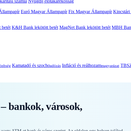
arítási számla
Nyugdíj előtakarékosság
Állampapír
Euró Magyar Állampapír
Fix Magyar Állampapír
Kincstári
 betét
K&H Bank lekötött betét
MagNet Bank lekötött betét
MBH Bank 
Kamatadó és szocho
Infláció és reálhozam
TBSZ
önbség
adózás
magyarázat
– bankok, városok,
vagy ATM-et bank és város szerint. Az oldalon egy helyen találod