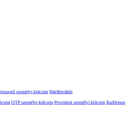
összegű személyi kölcsön
Hitelkiváltás
lcsön
OTP személyi kölcsön
Provident személyi kölcsön
Raiffeisen